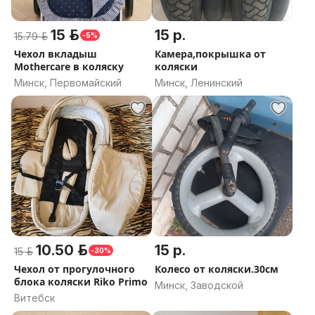
15 р.
15 р.
15.79 р.
-5%
Чехол вкладыш
Камера,покрышка от
Mothercare в коляску
коляски
Минск, Первомайский
Минск, Ленинский
10.50 р.
15 р.
15 р.
-30%
Чехол от прогулочного
Колесо от коляски.30см
блока коляски Riko Primo
Минск, Заводской
Витебск