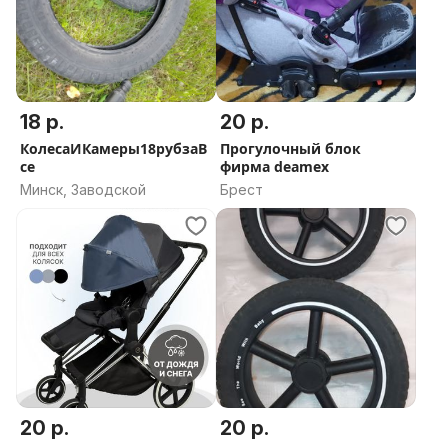
18 р.
20 р.
КолесаИКамеры18рубзаВ
Прогулочный блок
се
фирма deamex
Минск, Заводской
Брест
20 р.
20 р.