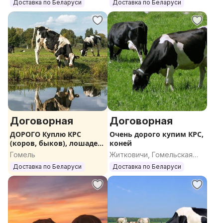
область
область
Доставка по Беларуси
Доставка по Беларуси
Договорная
Договорная
ДОРОГО Куплю КРС
Очень дорого купим КРС,
(коров, быков), лошадей,
коней
жеребят
Гомель
Житковичи, Гомельская
область
Доставка по Беларуси
Доставка по Беларуси