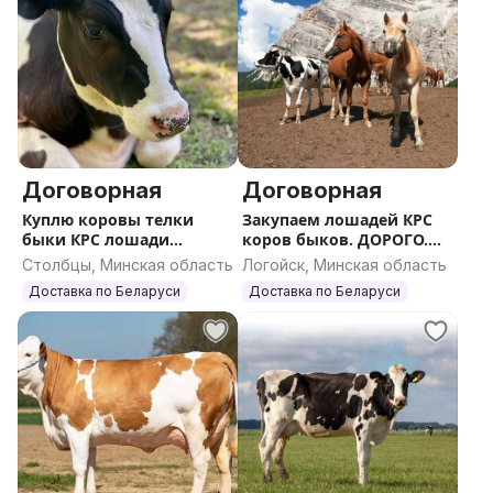
Договорная
Договорная
Куплю коровы телки
Закупаем лошадей КРС
быки КРС лошади
коров быков. ДОРОГО.
жеребята
Вся РБ
Столбцы, Минская область
Логойск, Минская область
Доставка по Беларуси
Доставка по Беларуси