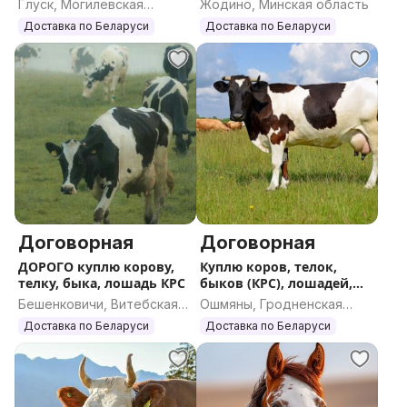
Глуск, Могилевская
Жодино, Минская область
область
Доставка по Беларуси
Доставка по Беларуси
Договорная
Договорная
ДОРОГО куплю корову,
Куплю коров, телок,
телку, быка, лошадь КРС
быков (КРС), лошадей,
жеребят
Бешенковичи, Витебская
Ошмяны, Гродненская
область
область
Доставка по Беларуси
Доставка по Беларуси