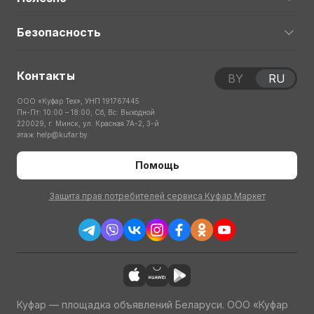
Безопасность
Контакты
BY
RU
ООО «Куфар Тех», УНП 191767445
Пн-Пт: 10:00 – 18:00; Сб, Вс: Выходной
220029, г. Минск, ул. Красная 7А-2, 3-й
этаж
help@kufar.by
Помощь
Защита прав потребителей сервиса Куфар Маркет
Куфар — площадка объявлений Беларуси. ООО «Куфар