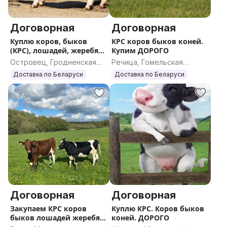
Договорная
Договорная
Куплю коров, быков
КРС коров быков коней.
(КРС), лошадей, жеребят.
Купим ДОРОГО
ДОРОГО
Островец, Гродненская
Речица, Гомельская
область
область
Доставка по Беларуси
Доставка по Беларуси
Договорная
Договорная
Закупаем КРС коров
Куплю КРС. Коров быков
быков лошадей жеребят.
коней. ДОРОГО
ДОРОГО