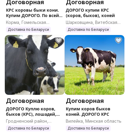
Договорная
Договорная
КРС коровы быки кони.
ДОРОГО купим КРС
Купим ДОРОГО. По всей
(коров, быков), коней
РБ
Корма, Гомельская
Шарковщина, Витебская
область
область
Доставка по Беларуси
Доставка по Беларуси
Договорная
Договорная
ДОРОГО Куплю коров,
Купим коров быков
быков (КРС), лошадей,
коней. ДОРОГО КРС
жеребят
Гродненский район,
Вилейка, Минская область
Гродненская область
Доставка по Беларуси
Доставка по Беларуси