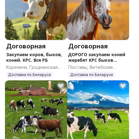
Договорная
Договорная
Закупаем коров, быков,
ДОРОГО закупаем коней
коней. КРС. Вся РБ
жеребят КРС быков
коров
Кореличи, Гродненская
Поставы, Витебская
область
область
Доставка по Беларуси
Доставка по Беларуси