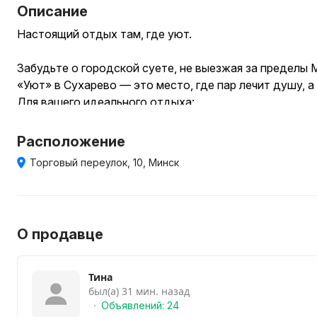
Описание
Настоящий отдых там, где уют.
Забудьте о городской суете, не выезжая за пределы 
«Уют» в Сухарево — это место, где пар лечит душу, 
Для вашего идеального отдыха:
Дрова, а не электричество: аутентичная парная на др
Свежесть: кристально чистый бассейн с системой фи
Расположение
Пикник на связи: закрытый дворик с мангалом. Шампу
Торговый переулок, 10, Минск
Праздник с размахом: стильный банкетный зал для ком
Домашний комфорт: Wi-Fi, вся необходимая техника и
Работаем для вас 24/7 по предварительной записи.
Сухарево, Минск.
О продавце
Сбежать от рутины проще, чем кажется. Забронируйте
Тина
был(а) 31 мин. назад
Объявлений: 24