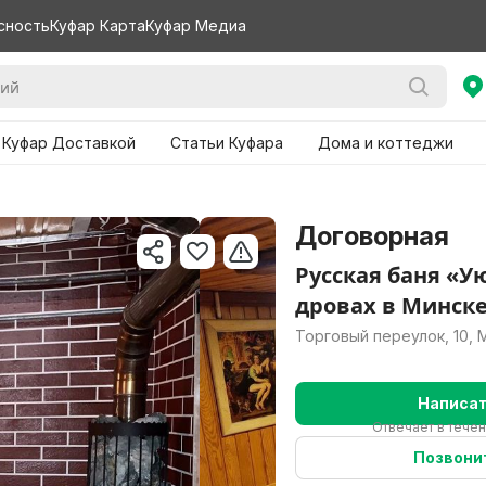
сность
Куфар Карта
Куфар Медиа
 Куфар Доставкой
Статьи Куфара
Дома и коттеджи
Договорная
Русская баня «У
дровах в Минск
Торговый переулок, 10, 
Написа
Отвечает в течен
Позвони