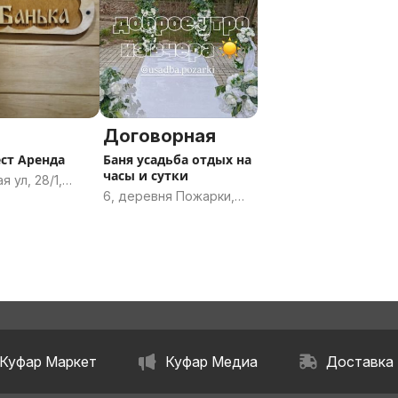
Договорная
ест Аренда
Баня усадьба отдых на
часы и сутки
я ул, 28/1,
6, деревня Пожарки,
рестская
Субочский сельсовет,
Волковысский район,
Гродненская область
Куфар Маркет
Куфар Медиа
Доставка