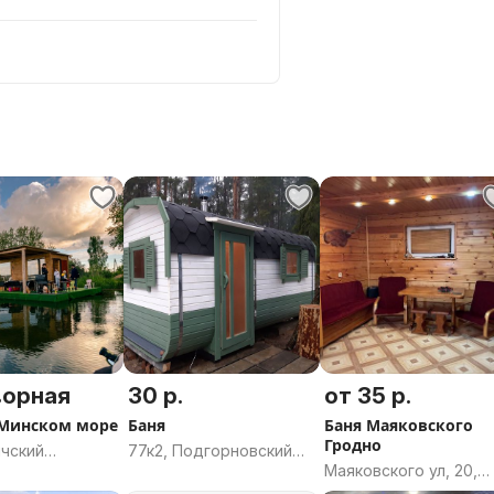
ворная
30 р.
от 35 р.
 Минском море
Баня
Баня Маяковского
Гродно
чский
77к2, Подгорновский
Маяковского ул, 20,
т, Минский
сельсовет,
Гродно, Гродненская