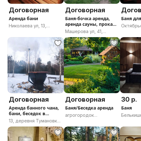
Договорная
Договорная
Дого
Аренда бани
Баня-бочка аренда,
Баня дл
аренда сауны, прокат
Николаева ул, 13,
Октябрьс
бани
Машерова ул, 41,
Гродно, Гродненская
деревня
Молодечно,
область
Оторски
Молодечненский
Чечерски
район, Минская
Гомельс
область
Договорная
Договорная
30 р.
Аренда банного чана,
Баня/Беседка аренда
Баня
бани, беседок в
агрогородок
Белькишк
Тумановке
13, деревня Тумановка,
Вендорож,
Острове
Дашковский сельсовет,
Вендорожский
Острове
Могилёвский район,
сельсовет,
Гроднен
Могилёвская область
Могилёвский район,