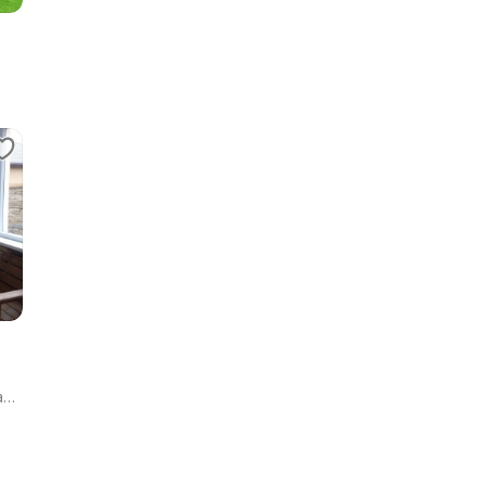
т,
ая