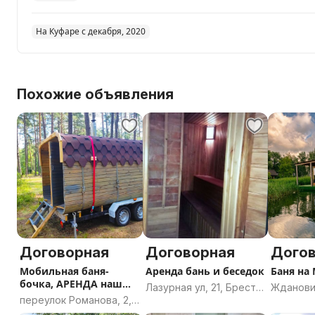
На Куфаре с декабря, 2020
Похожие объявления
Договорная
Договорная
Дого
Мобильная баня-
Аренда бань и беседок
Баня на
бочка, АРЕНДА наш
Лазурная ул, 21, Брест,
Жданови
сайт в инстограмм
переулок Романова, 2,
Брестская область
сельсове
городской посёлок