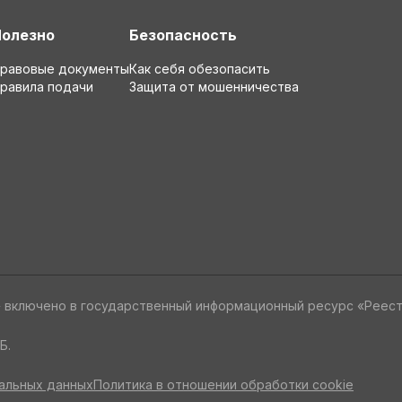
Полезно
Безопасность
равовые документы
Как себя обезопасить
равила подачи
Защита от мошенничества
» включено в государственный информационный ресурс «Реес
Б.
альных данных
Политика в отношении обработки cookie