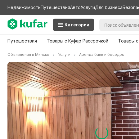
Недвижимость
Путешествия
Авто
Услуги
Для бизнеса
Безопа
Категории
Путешествия
Товары с Куфар Рассрочкой
Товары с
Объявления в Минске
Услуги
Аренда бань и беседок