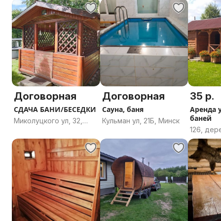
район, М
Радошковичи,
область
Молодечненский
район, Минская
область
Договорная
Договорная
35 р.
СДАЧА БАНИ/БЕСЕДКИ
Сауна, баня
Аренда 
баней
Миколуцкого ул, 32,
Кульман ул, 21Б, Минск
126, дер
Могилёв, Могилёвская
Дуброве
область
сельсове
район, Г
область