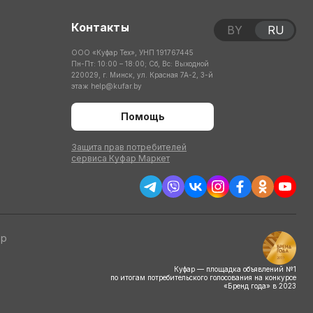
Контакты
BY
RU
ООО «Куфар Тех», УНП 191767445
Пн-Пт: 10:00 – 18:00; Сб, Вс: Выходной
220029, г. Минск, ул. Красная 7А-2, 3-й
этаж
help@kufar.by
Помощь
Защита прав потребителей
сервиса Куфар Маркет
тр
Куфар — площадка объявлений №1
по итогам потребительского голосования на конкурсе
«Бренд года» в 2023