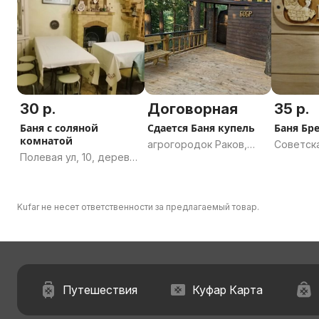
Могилёвская область
30 р.
Договорная
35 р.
Баня с соляной
Сдается Баня купель
Баня Бр
комнатой
агрогородок Раков,
Советска
Полевая ул, 10, деревня
Раковский сельсовет,
Брест, Б
Тельмы-2, Тельминский
Воложинский район,
область
сельсовет, Брестский
Минская область
район, Брестская
Kufar не несет ответственности за предлагаемый товар.
область
Путешествия
Куфар Карта