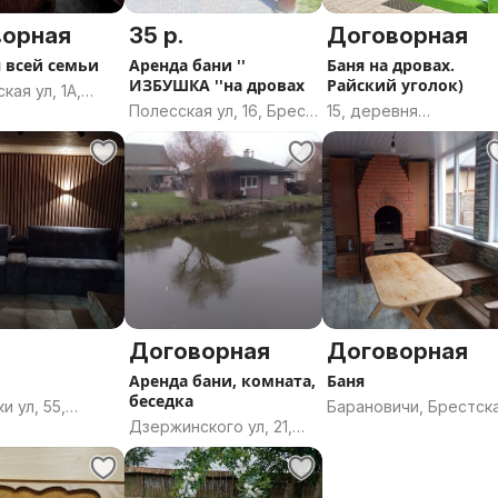
ворная
35 р.
Договорная
я всей семьи
Аренда бани ''
Баня на дровах.
ИЗБУШКА ''на дровах
Райский уголок)
кая ул, 1А,
Полесская ул, 16, Брест,
15, деревня
 Турищевичи,
Брестская область
Москалёвцы,
й сельсовет,
Дятловский сельсове
й район,
Дятловский район,
кая область
Гродненская область
Договорная
Договорная
Аренда бани, комната,
Баня
беседка
и ул, 55,
Барановичи, Брестск
Дзержинского ул, 21,
ц,
область
Слоним, Слонимский
цкий район,
район, Гродненская
ская область
область