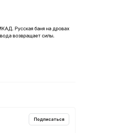
МКАД. Русская баня на дровах
а вода возвращает силы.
овах (веники разрешены!).
льтрации.
ра и решетки уже ждут вас.
пании до 12 человек.
 посуда.
 свой отдых прямо сейчас!
Подписаться