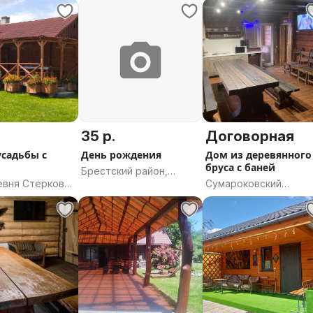
инская
Барановичский район,
область
Брестская область
35 р.
Договорная
усадьбы с
День рождения
Дом из деревянного
бруса с баней
Брестский район,
евня Стерково,
Сумароковский
Брестская область
нский
переулок, 7, Могилёв,
т, Лидский
Могилёвская область
родненская