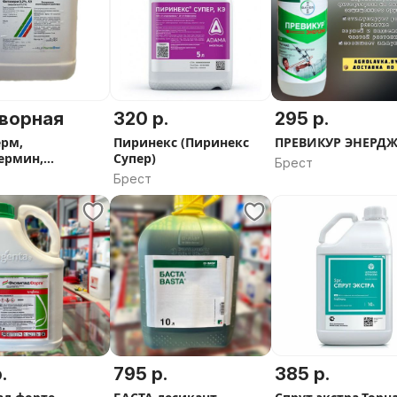
ворная
320 р.
295 р.
рм,
Пиринекс (Пиринекс
ПРЕВИКУР ЭНЕРД
ермин,
Супер)
Брест
авин
Брест
.
795 р.
385 р.