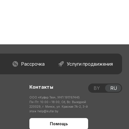
Рассрочка
Услуги продвижения
Контакты
BY
RU
ООО «Куфар Тех», УНП 191767445
Пн-Пт: 10:00 – 18:00; Сб, Вс: Выходной
220029, г. Минск, ул. Красная 7А-2, 3-й
этаж
help@kufar.by
Помощь