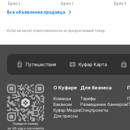
гранулированный,
аминок
Брест
Брест
Брест
35кг
Калия, 
Все объявления продавца
Atlanti
Kufar не несет ответственности за предлагаемый товар.
Путешествия
Куфар Карта
О Куфаре
Для бизнеса
Команда
Тарифы
П
Вакансии
Размещение баннеров
П
Куфар Медиа
Спецпроекты
Для прессы
Наведите камеру
на QR-код и скачивайте