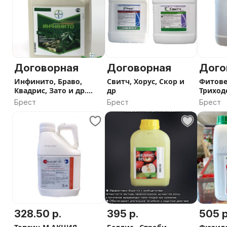
Договорная
Договорная
Дого
Инфинито, Браво,
Свитч, Хорус, Скор и
Фитове
Квадрис, Зато и др.
др
Триход
фунгициды
Фитол
Брест
Брест
Брест
328.50 р.
395 р.
505 р