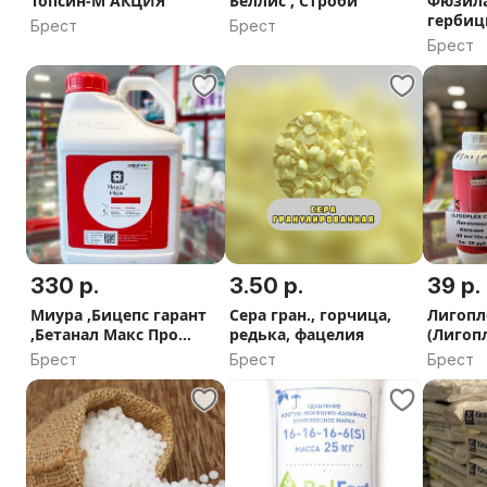
Топсин-М АКЦИЯ
Беллис , Строби
Фюзила
гербиц
Брест
Брест
Брест
330 р.
3.50 р.
39 р.
Миура ,Бицепс гарант
Сера гран., горчица,
Лигопл
,Бетанал Макс Про
редька, фацелия
(Лигоп
гербицид
-5л
Брест
Брест
Брест