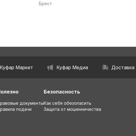
ислоты , Келик
сернокислый)удобрен
Брест
Атланте 0.30.20
ие
ca
Куфар Маркет
Куфар Медиа
Доставка
Полезно
Безопасность
равовые документы
Как себя обезопасить
равила подачи
Защита от мошенничества