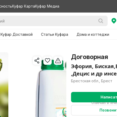
сность
Куфар Карта
Куфар Медиа
 Куфар Доставкой
Статьи Куфара
Дома и коттеджи
Договорная
Эфория, Биская,
,Децис и др ин
Брестская обл., Брест
Написа
Отвечает в теч
Позвони