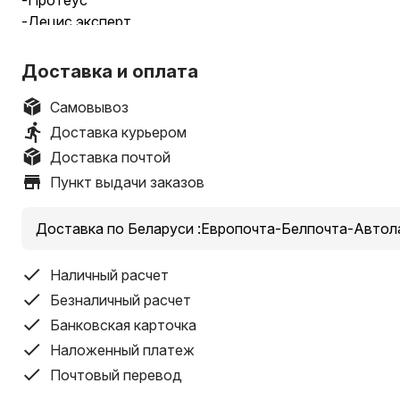
-Протеус
-Децис эксперт
-Актара
-Борей
Доставка и оплата
-и другие
Весь ассортимент на нашем сайте AGROLAVKA.by
Самовывоз
Минимальная сумма заказа-35 руб
Доставка курьером
магазин АГРОЛАВКА:
Доставка почтой
г.Брест, ул Московская,118
Пункт выдачи заказов
г. Дрогичин, ул Мелиоративная,61
г.Иваново, ул.Карла Маркса,26
Доставка по Беларуси :Европочта-Белпочта-Автола
ДОСТАВКА по РБ
+375(29)2-848-848
Наличный расчет
Безналичный расчет
Банковская карточка
Наложенный платеж
Почтовый перевод