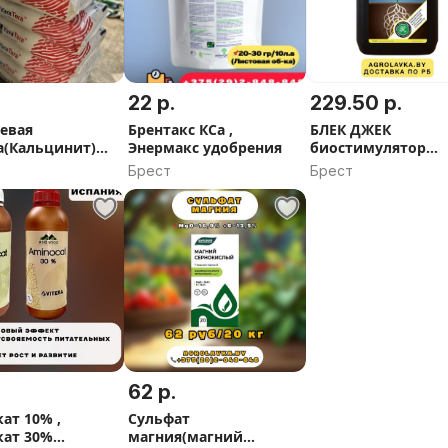
22 р.
229.50 р.
евая
Брентакс КСа ,
БЛЕК ДЖЕК
а(Кальцинит)
Энермакс удобрения
биостимулятор
ra,25 кг
корнеобразовани
Брест
Брест
62 р.
ат 10% ,
Сульфат
ат 30%
магния(магний