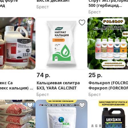
д форте
БАСТА десикант
Спрут экстра,Торн
ид
500 (гербицид
Брест
сплошного
Брест
действия),10 л
74 р.
25 р.
екс Ca
Кальциевая селитра
Фолькроп (FOLCRO
лекс кальция) 1
БХЗ, YARA CALCINIT
Форкроп (FORCROP
удобрения и
Брест
Брест
биостимуляторы