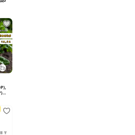
адо
P),
)