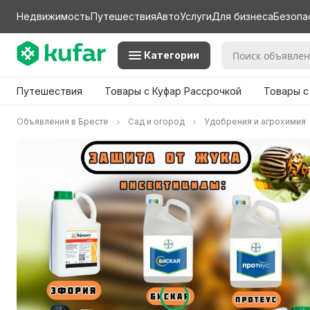
Недвижимость
Путешествия
Авто
Услуги
Для бизнеса
Безопа
Категории
Путешествия
Товары с Куфар Рассрочкой
Товары с
Объявления в Бресте
Сад и огород
Удобрения и агрохимия