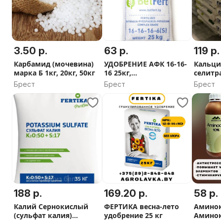
3.50 р.
63 р.
119 р.
Карбамид (мочевина)
УДОБРЕНИЕ АФК 16-16-
Кальци
марка Б 1кг, 20кг, 50кг
16 25кг,
селитр
Суперфосфат,25 кг
Yara Te
Брест
Брест
Брест
188 р.
169.20 р.
58 р.
Калий Сернокислый
ФЕРТИКА весна-лето
Аминок
(сульфат калия)
удобрение 25 кг
Аминок