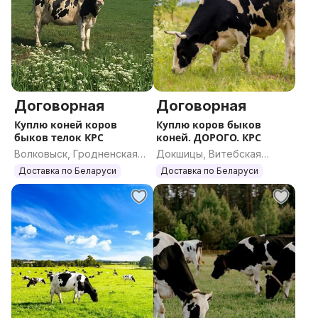
Договорная
Договорная
Куплю коней коров
Куплю коров быков
быков телок КРС
коней. ДОРОГО. КРС
Волковыск, Гродненская
Докшицы, Витебская
область
область
Доставка по Беларуси
Доставка по Беларуси