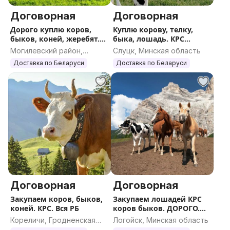
Договорная
Договорная
Дорого куплю коров,
Куплю корову, телку,
быков, коней, жеребят.
быка, лошадь. КРС
КРС
ДОРОГО
Могилевский район,
Слуцк, Минская область
Могилевская область
Доставка по Беларуси
Доставка по Беларуси
Договорная
Договорная
Закупаем коров, быков,
Закупаем лошадей КРС
коней. КРС. Вся РБ
коров быков. ДОРОГО.
Вся РБ
Кореличи, Гродненская
Логойск, Минская область