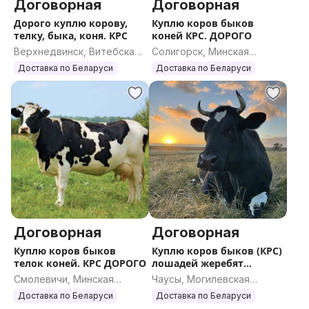
Договорная
Договорная
Дорого куплю корову,
Куплю коров быков
телку, быка, коня. КРС
коней КРС. ДОРОГО
Верхнедвинск, Витебская
Солигорск, Минская
область
область
Доставка по Беларуси
Доставка по Беларуси
Договорная
Договорная
Куплю коров быков
Куплю коров быков (КРС)
телок коней. КРС ДОРОГО
лошадей жеребят
ДОРОГО
Смолевичи, Минская
Чаусы, Могилевская
область
область
Доставка по Беларуси
Доставка по Беларуси