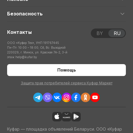
Безопасность
Контакты
BY
RU
ООО «Куфар Тех», УНП 191767445
Пн-Пт: 10:00 – 18:00; Сб, Вс: Выходной
220029, г. Минск, ул. Красная 7А-2, 3-й
этаж
help@kufar.by
Помощь
Защита прав потребителей сервиса Куфар Маркет
Куфар — площадка объявлений Беларуси. ООО «Куфар