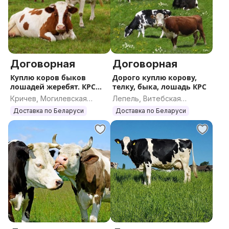
Договорная
Договорная
Куплю коров быков
Дорого куплю корову,
лошадей жеребят. КРС
телку, быка, лошадь КРС
ДОРОГО
Кричев, Могилевская
Лепель, Витебская
область
область
Доставка по Беларуси
Доставка по Беларуси