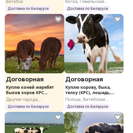
Витебск
Ветка, Гомельская
область
Доставка по Беларуси
Доставка по Беларуси
Договорная
Договорная
Куплю коней жеребят
Куплю корову, быка,
быков коров КРС
телку (КРС), лошадь,
ДОРОГО
жеребенка
Другие города,
Полоцк, Витебская
Гомельская область
область
Доставка по Беларуси
Доставка по Беларуси