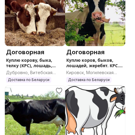
Договорная
Договорная
Куплю корову, быка,
Куплю коров, быков,
телку (КРС), лошадь,
лошадей, жеребят. КРС.
жеребенка
ДОРОГО
Дубровно, Витебская
Кировск, Могилевская
область
область
Доставка по Беларуси
Доставка по Беларуси