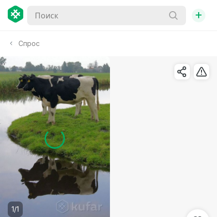
+
Спрос
1/1