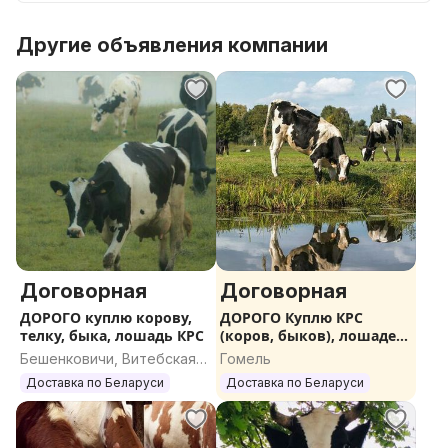
Другие объявления компании
Договорная
Договорная
ДОРОГО куплю корову,
ДОРОГО Куплю КРС
телку, быка, лошадь КРС
(коров, быков), лошадей,
жеребят
Бешенковичи, Витебская
Гомель
область
Доставка по Беларуси
Доставка по Беларуси