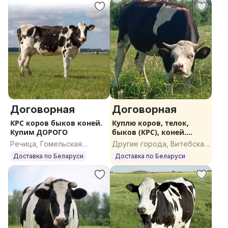
Договорная
Договорная
КРС коров быков коней.
Куплю коров, телок,
Купим ДОРОГО
быков (КРС), коней.
ДОРОГО
Речица, Гомельская
Другие города, Витебская
область
область
Доставка по Беларуси
Доставка по Беларуси