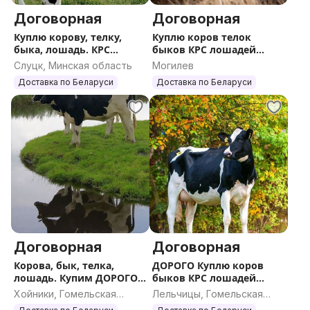
Договорная
Договорная
Куплю корову, телку,
Куплю коров телок
быка, лошадь. КРС
быков КРС лошадей
ДОРОГО
жеребят ДОРОГО
Слуцк, Минская область
Могилев
Доставка по Беларуси
Доставка по Беларуси
Договорная
Договорная
Корова, бык, телка,
ДОРОГО Куплю коров
лошадь. Купим ДОРОГО
быков КРС лошадей
КРС
жеребят
Хойники, Гомельская
Лельчицы, Гомельская
область
область