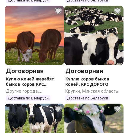
Доставка по Беларуси
Доставка по Беларуси
Договорная
Договорная
Куплю коней жеребят
Куплю коров быков
быков коров КРС
коней. КРС ДОРОГО
ДОРОГО
Другие города,
Крупки, Минская область
Гомельская область
Доставка по Беларуси
Доставка по Беларуси