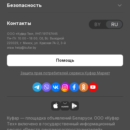
Безопасность
Контакты
BY
RU
ООО «Куфар Тех», УНП 191767445
Пн-Пт: 10:00 – 18:00; Сб, Вс: Выходной
220029, г. Минск, ул. Красная 7А-2, 3-й
этаж
help@kufar.by
Помощь
Защита прав потребителей сервиса Куфар Маркет
Куфар — площадка объявлений Беларуси. ООО «Куфар
Тех» включено в государственный информационный
ресурс «Реестр рекламораспространителей»