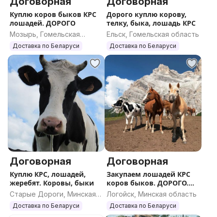
Договорная
Договорная
Куплю коров быков КРС
Дорого куплю корову,
лошадей. ДОРОГО
телку, быка, лошадь КРС
Мозырь, Гомельская
Ельск, Гомельская область
область
Доставка по Беларуси
Доставка по Беларуси
Договорная
Договорная
Куплю КРС, лошадей,
Закупаем лошадей КРС
жеребят. Коровы, быки
коров быков. ДОРОГО.
Вся РБ
Старые Дороги, Минская
Логойск, Минская область
область
Доставка по Беларуси
Доставка по Беларуси