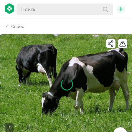
+
Спрос
1/1