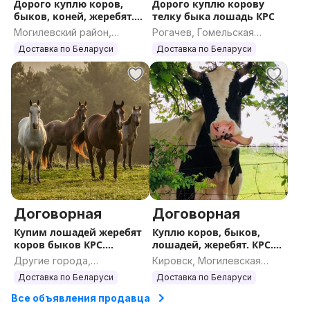
Дорого куплю коров,
Дорого куплю корову
быков, коней, жеребят.
телку быка лошадь КРС
КРС
Могилевский район,
Рогачев, Гомельская
Могилевская область
область
Доставка по Беларуси
Доставка по Беларуси
Договорная
Договорная
Купим лошадей жеребят
Куплю коров, быков,
коров быков КРС.
лошадей, жеребят. КРС.
ДОРОГО
ДОРОГО
Другие города,
Кировск, Могилевская
Гродненская область
область
Доставка по Беларуси
Доставка по Беларуси
Все объявления продавца