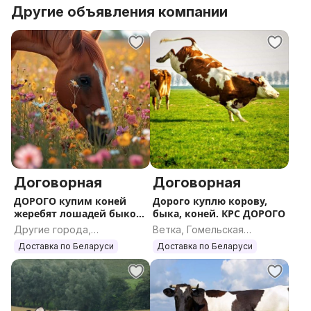
Другие объявления компании
Договорная
Договорная
ДОРОГО купим коней
Дорого куплю корову,
жеребят лошадей быков
быка, коней. КРС ДОРОГО
коров КРС
Другие города,
Ветка, Гомельская
Могилевская область
область
Доставка по Беларуси
Доставка по Беларуси