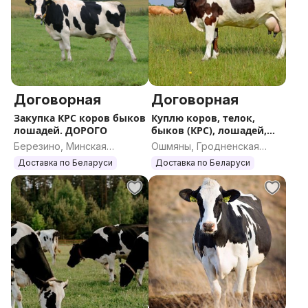
Договорная
Договорная
Закупка КРС коров быков
Куплю коров, телок,
лошадей. ДОРОГО
быков (КРС), лошадей,
жеребят
Березино, Минская
Ошмяны, Гродненская
область
область
Доставка по Беларуси
Доставка по Беларуси