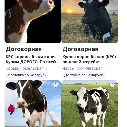
Договорная
Договорная
КРС коровы быки кони.
Куплю коров быков (КРС)
Купим ДОРОГО. По всей
лошадей жеребят
РБ
ДОРОГО
Корма, Гомельская
Чаусы, Могилевская
область
область
Доставка по Беларуси
Доставка по Беларуси