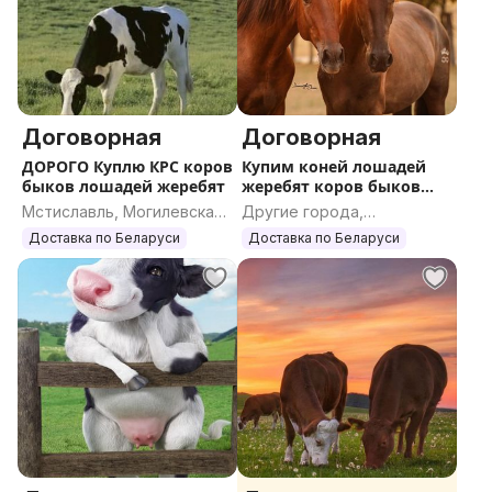
Договорная
Договорная
ДОРОГО Куплю КРС коров
Купим коней лошадей
быков лошадей жеребят
жеребят коров быков
КРС ДОРОГО
Мстиславль, Могилевская
Другие города,
область
Гомельская область
Доставка по Беларуси
Доставка по Беларуси