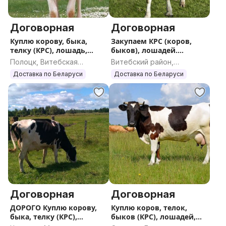
Договорная
Договорная
Куплю корову, быка,
Закупаем КРС (коров,
телку (КРС), лошадь,
быков), лошадей.
жеребенка
ДОРОГО
Полоцк, Витебская
Витебский район,
область
Витебская область
Доставка по Беларуси
Доставка по Беларуси
Договорная
Договорная
ДОРОГО Куплю корову,
Куплю коров, телок,
быка, телку (КРС),
быков (КРС), лошадей,
лошадь, жеребенка
жеребят