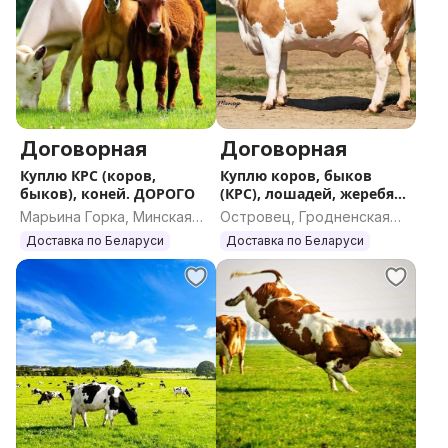
Договорная
Договорная
Куплю КРС (коров,
Куплю коров, быков
быков), коней. ДОРОГО
(КРС), лошадей, жеребят.
ДОРОГО
Марьина Горка, Минская
Островец, Гродненская
область
область
Доставка по Беларуси
Доставка по Беларуси