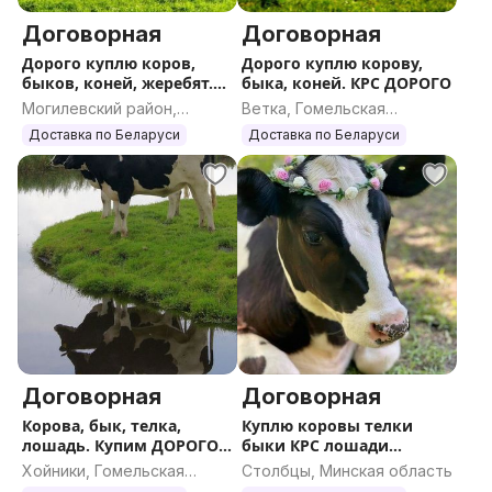
Договорная
Договорная
Дорого куплю коров,
Дорого куплю корову,
быков, коней, жеребят.
быка, коней. КРС ДОРОГО
КРС
Могилевский район,
Ветка, Гомельская
Могилевская область
область
Доставка по Беларуси
Доставка по Беларуси
Договорная
Договорная
Корова, бык, телка,
Куплю коровы телки
лошадь. Купим ДОРОГО
быки КРС лошади
КРС
жеребята
Хойники, Гомельская
Столбцы, Минская область