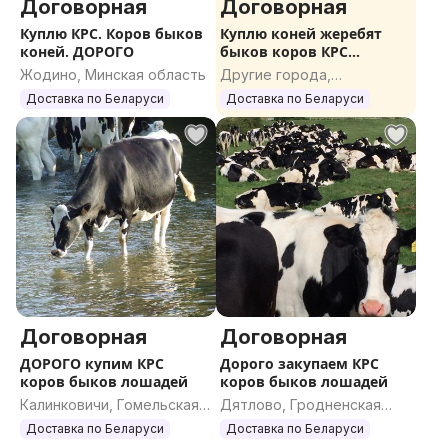
Договорная
Договорная
Куплю КРС. Коров быков
Куплю коней жеребят
коней. ДОРОГО
быков коров КРС
ДОРОГО
Жодино, Минская область
Другие города,
Гомельская область
Доставка по Беларуси
Доставка по Беларуси
Договорная
Договорная
ДОРОГО купим КРС
Дорого закупаем КРС
коров быков лошадей
коров быков лошадей
Калинковичи, Гомельская
Дятлово, Гродненская
область
область
Доставка по Беларуси
Доставка по Беларуси