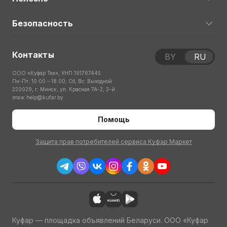
Безопасность
Контакты
BY
RU
ООО «Куфар Тех», УНП 191767445
Пн-Пт: 10:00 – 18:00; Сб, Вс: Выходной
220029, г. Минск, ул. Красная 7А-2, 3-й
этаж
help@kufar.by
Помощь
Защита прав потребителей сервиса Куфар Маркет
Куфар — площадка объявлений Беларуси. ООО «Куфар