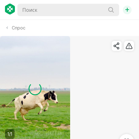
+
Спрос
1/1