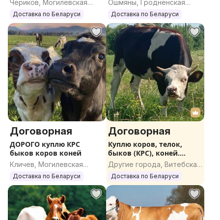
Чериков, Могилевская
Ошмяны, Гродненская
область
область
Доставка по Беларуси
Доставка по Беларуси
Договорная
Договорная
ДОРОГО куплю КРС
Куплю коров, телок,
быков коров коней
быков (КРС), коней.
ДОРОГО
Кличев, Могилевская
Другие города, Витебская
область
область
Доставка по Беларуси
Доставка по Беларуси