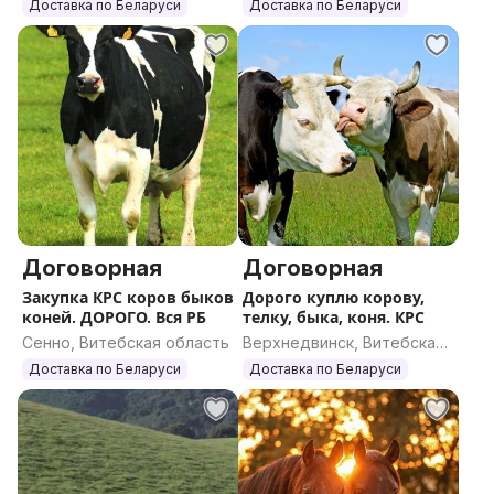
область
Доставка по Беларуси
Доставка по Беларуси
Договорная
Договорная
Закупка КРС коров быков
Дорого куплю корову,
коней. ДОРОГО. Вся РБ
телку, быка, коня. КРС
Сенно, Витебская область
Верхнедвинск, Витебская
область
Доставка по Беларуси
Доставка по Беларуси