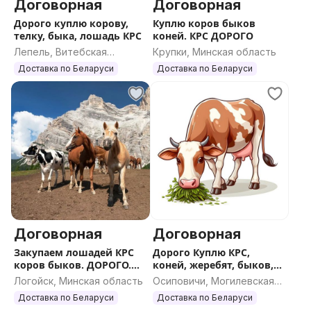
Договорная
Договорная
Дорого куплю корову,
Куплю коров быков
телку, быка, лошадь КРС
коней. КРС ДОРОГО
Лепель, Витебская
Крупки, Минская область
область
Доставка по Беларуси
Доставка по Беларуси
Договорная
Договорная
Закупаем лошадей КРС
Дорого Куплю КРС,
коров быков. ДОРОГО.
коней, жеребят, быков,
Вся РБ
коров
Логойск, Минская область
Осиповичи, Могилевская
область
Доставка по Беларуси
Доставка по Беларуси