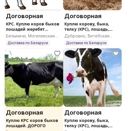
Договорная
Договорная
КРС. Куплю коров быков
Куплю корову, быка,
лошадей жеребят
телку (КРС), лошадь,
ДОРОГО
жеребенка
Белыничи, Могилевская
Дубровно, Витебская
область
область
Доставка по Беларуси
Доставка по Беларуси
Договорная
Договорная
Куплю КРС коров быков
Куплю корову, быка,
лошадей. ДОРОГО
телку (КРС), лошадь,
жеребенка