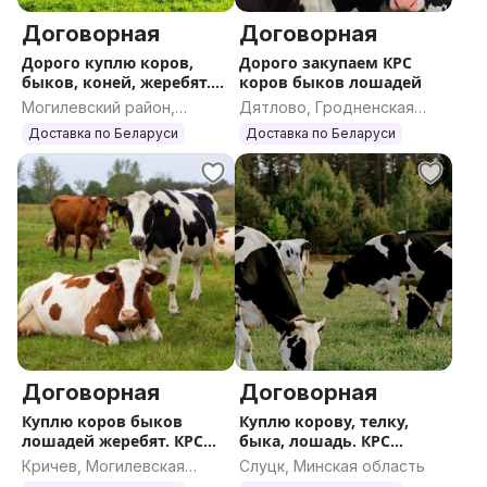
Договорная
Договорная
Дорого куплю коров,
Дорого закупаем КРС
быков, коней, жеребят.
коров быков лошадей
КРС
Могилевский район,
Дятлово, Гродненская
Могилевская область
область
Доставка по Беларуси
Доставка по Беларуси
Договорная
Договорная
Куплю коров быков
Куплю корову, телку,
лошадей жеребят. КРС
быка, лошадь. КРС
ДОРОГО
ДОРОГО
Кричев, Могилевская
Слуцк, Минская область