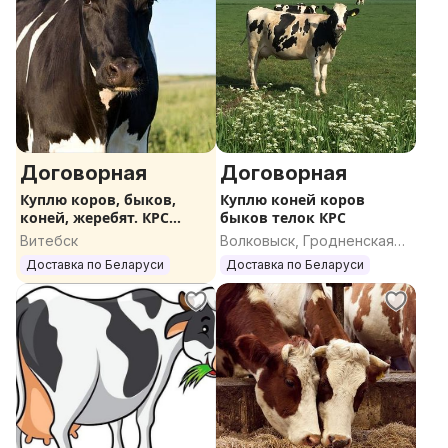
Договорная
Договорная
Куплю коров, быков,
Куплю коней коров
коней, жеребят. КРС
быков телок КРС
ДОРОГО
Витебск
Волковыск, Гродненская
область
Доставка по Беларуси
Доставка по Беларуси