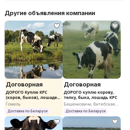
Другие объявления компании
Договорная
Договорная
ДОРОГО Куплю КРС
ДОРОГО куплю корову,
(коров, быков), лошадей,
телку, быка, лошадь КРС
жеребят
Гомель
Бешенковичи, Витебская
область
Доставка по Беларуси
Доставка по Беларуси