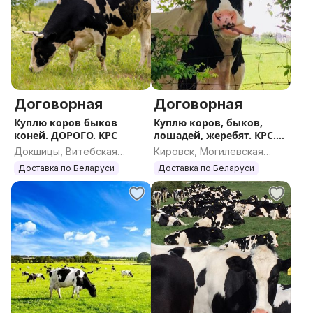
Договорная
Договорная
Куплю коров быков
Куплю коров, быков,
коней. ДОРОГО. КРС
лошадей, жеребят. КРС.
ДОРОГО
Докшицы, Витебская
Кировск, Могилевская
область
область
Доставка по Беларуси
Доставка по Беларуси