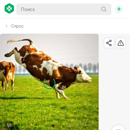
+
Спрос
1/1