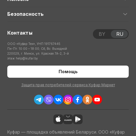
Безопасность
Контакты
BY
RU
ООО «Куфар Тех», УНП 191767445
Пн-Пт: 10:00 – 18:00; Сб, Вс: Выходной
220029, г. Минск, ул. Красная 7А-2, 3-й
этаж
help@kufar.by
Помощь
Защита прав потребителей сервиса Куфар Маркет
Куфар — площадка объявлений Беларуси. ООО «Куфар