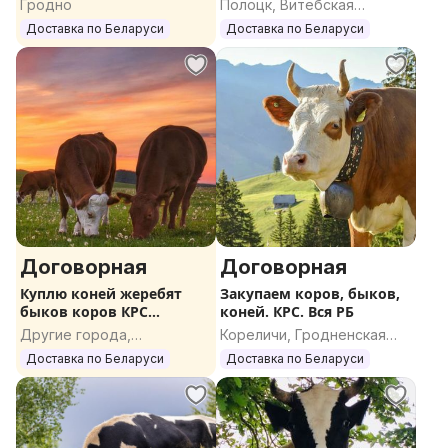
Гродно
Полоцк, Витебская
область
Доставка по Беларуси
Доставка по Беларуси
Договорная
Договорная
Куплю коней жеребят
Закупаем коров, быков,
быков коров КРС
коней. КРС. Вся РБ
ДОРОГО
Другие города,
Кореличи, Гродненская
Гомельская область
область
Доставка по Беларуси
Доставка по Беларуси