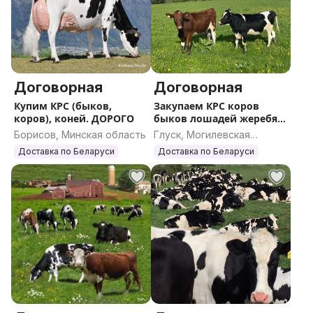
Договорная
Договорная
Купим КРС (быков,
Закупаем КРС коров
коров), коней. ДОРОГО
быков лошадей жеребят.
ДОРОГО
Борисов, Минская область
Глуск, Могилевская
область
Доставка по Беларуси
Доставка по Беларуси