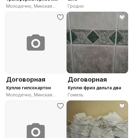
печное топливо
Молодечно, Минская
Гродно
область
Договорная
Договорная
Куплю гипсокартон
Куплю фриз дельта два
Молодечно, Минская
Гомель
область