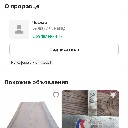
плоский. Новый желательно, если б/у, тогда в
О продавце
хорошем состоянии. Волковыск или ближайшая
местность.
Чеслав
был(а) 7 ч. назад
Объявлений: 17
Подписаться
На Куфаре с июня, 2021
Похожие объявления