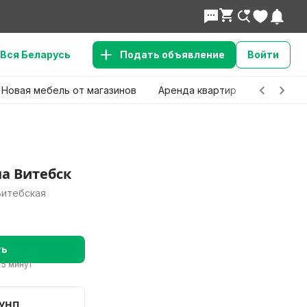
Вся Беларусь
Подать объявление
Войти
Новая мебель от магазинов
Аренда квартир
Детские 
а Витебск
 Витебская
ть
 5 минут