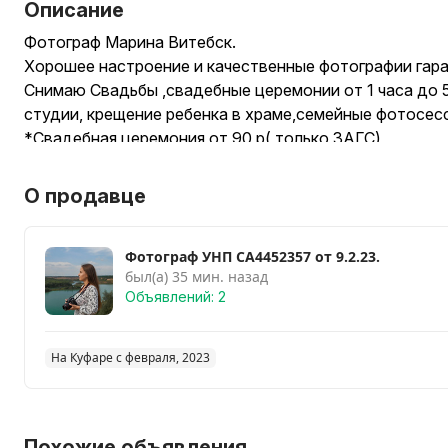
Описание
Фотограф Марина Витебск.
Хорошее настроение и качественные фотографии гар
Снимаю Свадьбы ,свадебные церемонии от 1 часа до 5
студии, крещение ребенка в храме,семейные фотосес
*Свадебная церемония от 90 р( только ЗАГС)
*Свадебная церемония ЗАГС+ прогулка -180р
*Крещение ребенка -130 р.
О продавце
*Съёмка в студии - бронь и оплата студии за Вами,мои 
*Корпоратив,дни рождения -90 р час .
Фотограф УНП СА4452357 от 9.2.23.
Съёмка+18 ,Ню- Не фотографирую !!!
был(а) 35 мин. назад
Отдаю фото в ретуши в течение 1 недели ,качественн
Объявлений: 2
виде,облако.При съёмке от 3 часов отдаю " Порачный 
распечатанные фотографии.
Снимаю на без зеркальную камеру canon rp,объектив 
На Куфаре с февраля, 2023
Мой профиль в Инстаграме :
bondareva_fotto
Похожие объявления