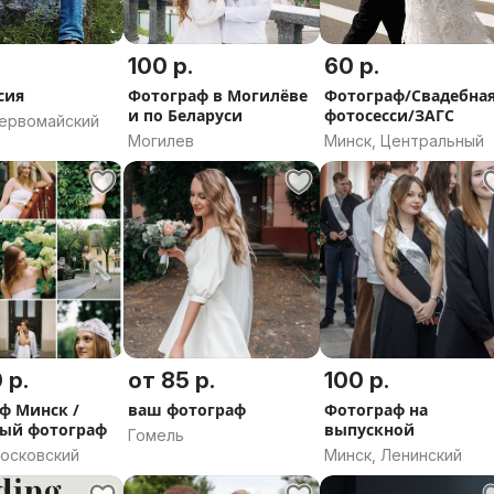
100 р.
60 р.
сия
Фотограф в Могилёве
Фотограф/Свадебна
и по Беларуси
фотосесси/ЗАГС
Первомайский
Могилев
Минск, Центральный
 р.
от 85 р.
100 р.
ф Минск /
ваш фотограф
Фотограф на
ый фотограф
выпускной
Гомель
Московский
Минск, Ленинский