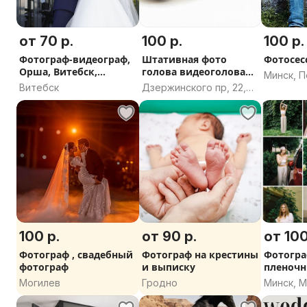
от 70 р.
100 р.
100 р.
Фотограф-видеограф,
Штативная фото
Фотосес
Орша, Витебск,
голова видеоголова
Минск, 
Могилёв
FUJIMI FJ-PH80S
Витебск
Дзержинского пр, 22,
Минск
100 р.
от 90 р.
от 100
Фотограф , свадебный
Фотограф на крестины
Фотогра
фотограф
и выписку
пленочн
Могилев
Гродно
Минск, 