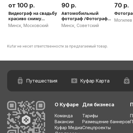
от 100 р.
90 р.
70 р.
Видеограф на свадьбу
Автомобильный
Фотогр
красиво сниму
фотограф /Фотограф
Могилев
мероприятие
автомобилей Минск
Минск, Московский
Минск, Советский
Kufar не несет ответственности за предлагаемый товар.
Путешествия
Куфар Карта
О Куфаре
Для бизнеса
Команда
Тарифы
П
Вакансии
Размещение баннеров
П
Куфар Медиа
Спецпроекты