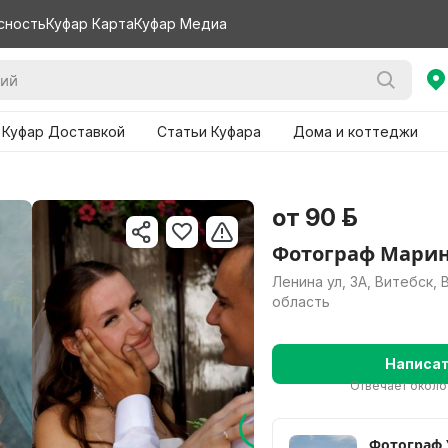
сность
Куфар Карта
Куфар Медиа
 Куфар Доставкой
Статьи Куфара
Дома и коттеджи
от 90 р.
Фотограф Марин
Ленина ул, 3А, Витебск,
область
Написа
Отвечает около
Фотограф УНП