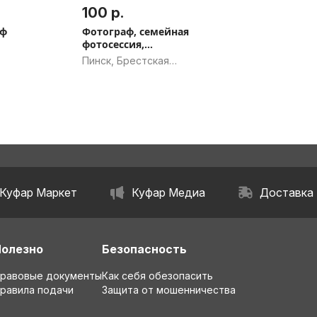
100 р.
аф
Фотограф, семейная
фотосессия,
Фотосессия крещения
Пинск, Брестская
область
Куфар Маркет
Куфар Медиа
Доставка
Полезно
Безопасность
равовые документы
Как себя обезопасить
равила подачи
Защита от мошенничества