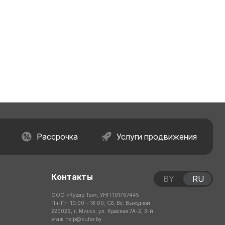
Рассрочка
Услуги продвижения
Контакты
BY
RU
ООО «Куфар Тех», УНП 191767445
Пн-Пт: 10:00 – 18:00; Сб, Вс: Выходной
220029, г. Минск, ул. Красная 7А-2, 3-й
этаж
help@kufar.by