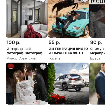
100 р.
55 р.
80 р.
Интерьерный
ИИ ГЕНЕРАЦИЯ ВИДЕО
Сниму в
фотограф. Фотограф
И ОБРАБОТКА ФОТО
меропр
недвижимости
Минск, Советский
Гомель
Брест