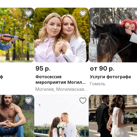
95 р.
от 90 р.
аф
Фотосессия
Услуги фотографа
мероприятия Могилёв
Гомель
фотосьемка
Могилёв, Могилёвская
область