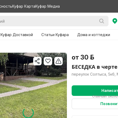
сность
Куфар Карта
Куфар Медиа
 Куфар Доставкой
Статьи Куфара
Дома и коттеджи
от 30 р.
БЕСЕДКА в черте
переулок Солтыса, 5к6, 
Написа
Отвечает около
Позвони