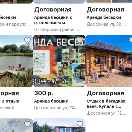
.
Договорная
Договорная
беседки
Аренда беседки с
Аренда беседки
отоплением и
кий переулок,
Дорожная ул, 38,
кондиционером
Октябрьский район,
лёв,
Жодино, город
Могилёв, Могилёвская
ская область
областного подчине
область
Жодино, Минская
область
ворная
300 р.
Договорная
 и отдых
Аренда беседки
Отдых в беседках.
Баня. Купель с
овский
Центральная ул, 134,
подогревом.
Шоссейная ул, 12,
ет, Бобруйский
Брест, Брестская
деревня Павловка,
огилёвская
область
Мостокский сельсове
Могилёвский район,