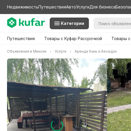
Недвижимость
Путешествия
Авто
Услуги
Для бизнеса
Безопа
Категории
Путешествия
Товары с Куфар Рассрочкой
Товары с
Объявления в Минске
Услуги
Аренда бань и беседок