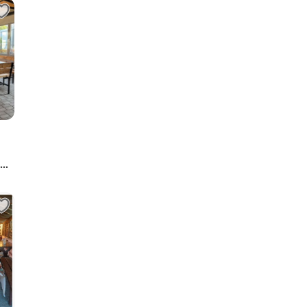
ий
тая