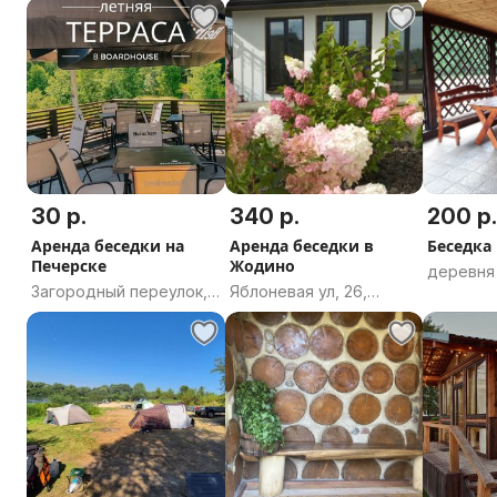
областн
область
Папернянский
Могилёв
сельсовет, Минский
область
район, Минская
область
30 р.
340 р.
200 р
Аренда беседки на
Аренда беседки в
Беседка
Печерске
Жодино
деревня
Загородный переулок,
Яблоневая ул, 26,
Краснов
9, Могилёв,
Жодино, Минская
сельсове
Могилёвская область
область
Светлого
Гомельс