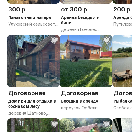
300 р.
от 300 р.
200 р
Палаточный лагерь
Аренда беседки и
Аренда 
бани
Улуковский сельсовет,
Путиловс
деревня Гонолес,
Гомельский район,
5А, Моги
Ждановичский
Гомельская область
Могилёв
сельсовет, Минский
район, Минская
область
Договорная
Договорная
Дого
Домики для отдыха в
Беседка в аренду
Рыбалка
сосновом лесу
переулок Орбели,
Слободк
деревня Щатково,
Могилёв, Могилёвская
сельсов
Сычковский сельсовет,
область
район, М
Бобруйский район,
область
Могилёвская область