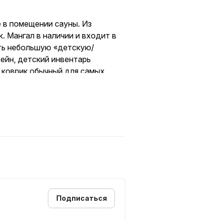
е в помещении сауны. Из
. Мангал в наличии и входит в
ть небольшую «детскую/
сейн, детский инвентарь
 коврик обычный для самых
о 18 человек (свыше 12-ти
е с баней и бассейном. Цены
Подписаться