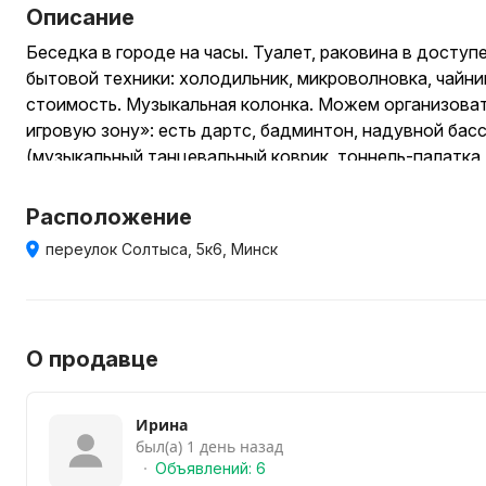
Описание
Беседка в городе на часы. Туалет, раковина в доступ
бытовой техники: холодильник, микроволновка, чайник
стоимость. Музыкальная колонка. Можем организова
игровую зону»: есть дартс, бадминтон, надувной бас
(музыкальный танцевальный коврик, тоннель-палатка,
маленьких, кубики, прыгун и тп (СМОТРИТЕ ФОТО)). Д
доплата). Территория сауны, можно арендовать вмест
Расположение
уточняйте по телефону
переулок Солтыса, 5к6, Минск
О продавце
Ирина
был(а) 1 день назад
Объявлений: 6