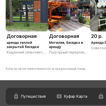
Договорная
Договорная
20 р.
аренда теплой
Могилев, Беседка в
Аренда 
закрытой беседки
аренду
Советска
Кадинский сельсовет,
Подгорный переулок,
Горецкий
Могилёвский район,
13, Могилёв,
Могилёв
Могилёвская область
Могилёвская область
Kufar не несет ответственности за предлагаемый товар.
Путешествия
Куфар Карта