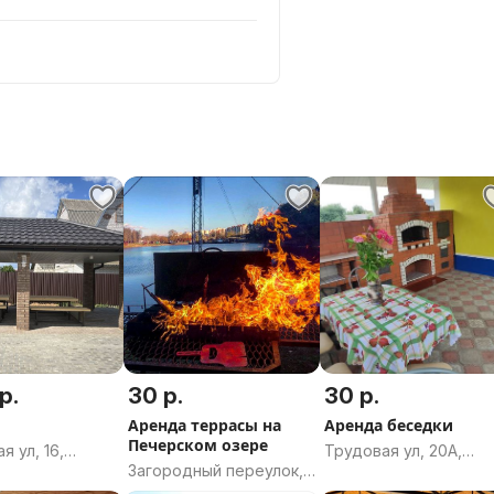
р.
30 р.
30 р.
Аренда террасы на
Аренда беседки
Печерском озере
я ул, 16,
Трудовая ул, 20А,
Загородный переулок,
, город
агрогородок Красное
9, Могилёв,