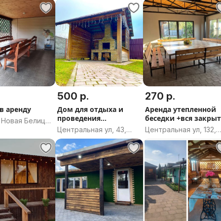
ого подчинения
Красненский
Могилёвская область
, Могилёвская
сельсовет, Гомельск
район, Гомельская
область
.
500 р.
270 р.
 в аренду
Дом для отдыха и
Аренда утепленной
проведения
беседки +вся закры
 Новая Белица,
мероприятий
территория
Центральная ул, 43,
Центральная ул, 132,
ский
деревня Малая
Брест, Брестская
т,
Ольшанка, Коптёвский
область
рский район,
сельсовет,
кая область
Гродненский район,
Гродненская область