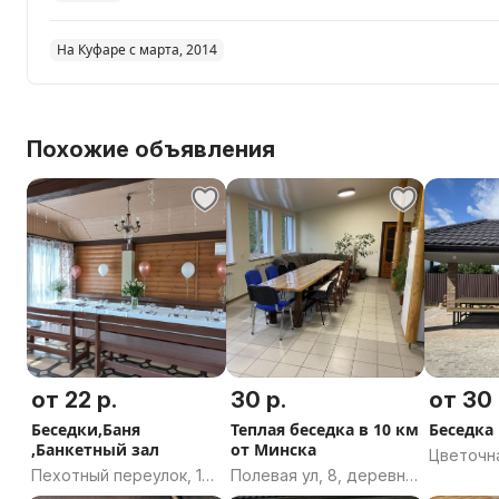
На Куфаре с марта, 2014
Похожие объявления
от 22 р.
30 р.
от 30 
Беседки,Баня
Теплая беседка в 10 км
Беседка
,Банкетный зал
от Минска
Цветочна
Пехотный переулок, 19,
Полевая ул, 8, деревня
Могилёв
Могилёв, Могилёвская
Ашмянцы,