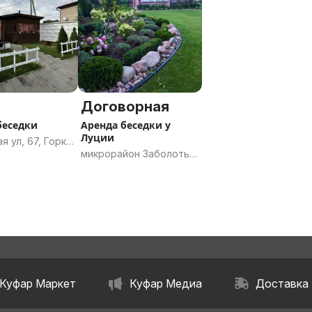
Могилёвская область
Договорная
беседки
Аренда беседки у
Луции
я ул, 67, Горки,
микрорайон Заболоть,
 район,
Гродно, Гродненская
ская область
область
Куфар Маркет
Куфар Медиа
Доставка