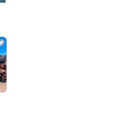
ния
т,