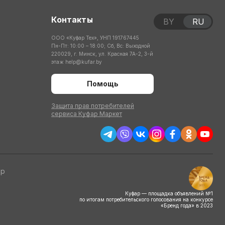
Контакты
BY
RU
ООО «Куфар Тех», УНП 191767445
Пн-Пт: 10:00 – 18:00; Сб, Вс: Выходной
220029, г. Минск, ул. Красная 7А-2, 3-й
этаж
help@kufar.by
Помощь
Защита прав потребителей
сервиса Куфар Маркет
тр
Куфар — площадка объявлений №1
по итогам потребительского голосования на конкурсе
«Бренд года» в 2023