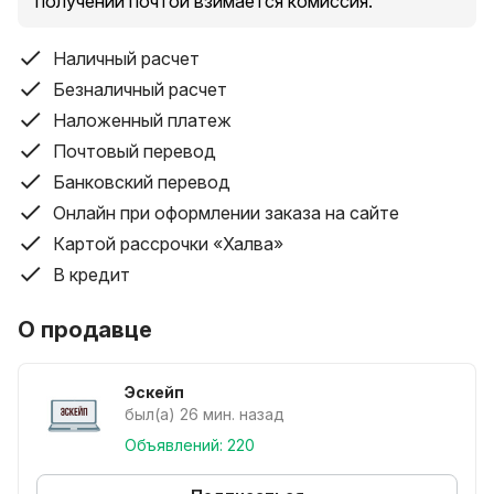
55 - офис 123. Первый этаж, по коридору налево!
получении почтой взимается комиссия.
* График работы: Понедельник - Пятница: 10:00 -
19:00, Обед: 14:00-15:00, Суббота - Воскресенье:
Наличный расчет
10:00 - 18:00
Безналичный расчет
---------------------------
Наложенный платеж
---------------------------
Почтовый перевод
---------------------------
Банковский перевод
---------------------------
---------------------------
Онлайн при оформлении заказа на сайте
---------------------------
Картой рассрочки «Халва»
---------------------------
В кредит
---------------------------
---------------------------
О продавце
---------------------------
---------------------------
Эскейп
---------------------------
был(а) 26 мин. назад
---------------------------
Объявлений: 220
---------------------------
---------------------------