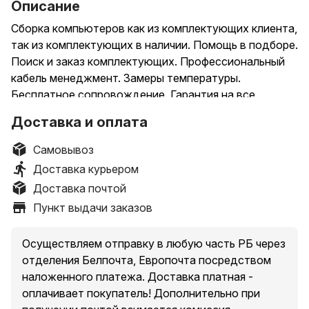
Описание
Сборка компьютеров как из комплектующих клиента,
так из комплектующих в наличии. Помощь в подборе.
Поиск и заказ комплектующих. Профессиональный
кабель менеджмент. Замеры температуры.
Бесплатное сопровождение. Гарантия на все
работы.
Доставка и оплата
* РАБОТАЕМ ПО РБ. Доставка и подключение по
Гомелю и области (в пределах 100км) БЕСПЛАТНО!
Самовывоз
* Возможен обмен на ваши оборудование
Доставка курьером
(видеокарта, материнская плата, комплектующие,
Доставка почтой
жесткий диск, SSD, HDD, блок питания, корпус,
Пункт выдачи заказов
принтер, ноутбук, компьютер, ) Как с вашей так и с
нашей доплатой.
* Принимаем старые ПК, ноутбуки, комплектующие и
Осуществляем отправку в любую часть РБ через
оргтехнику в зачет, Trade-in (проверяем, оцениваем и
отделения Белпочта, Европочта посредством
отнимаем от стоимости нового)
наложенного платежа. Доставка платная -
*Магазин "Эскейп". Адрес город Гомель, ул. Кирова,
оплачивает покупатель! Дополнительно при