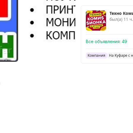
Техно Ком
был(а) 11 ч
Все объявления:
49
Компания
На Куфаре с 
ы