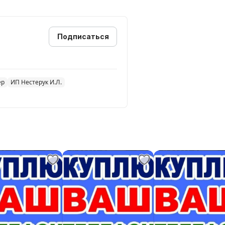
Подписаться
ер
ИП Нестерук И.Л.