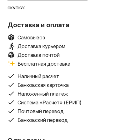
————————————————
скупка:
телефонов, планшетов,ноутбуков,приставок,ПК, Жк т
электро-инструмента, и прочего!
Доставка и оплата
Выкупаем как новые так и б.у. (Битые и не исправные н
Быстрый выезд курьера!
Самовывоз
Работаем по всей РБ!
Доставка курьером
Доставка почтой
Бесплатная доставка
Наличный расчет
Банковская карточка
Наложенный платеж
Система «Расчет» (ЕРИП)
Почтовый перевод
Банковский перевод