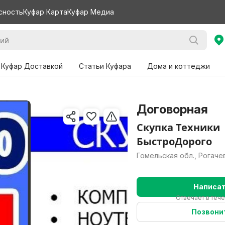
сность
Куфар Карта
Куфар Медиа
 Куфар Доставкой
Статьи Куфара
Дома и коттеджи
Договорная
Скупка Техники
БыстроДорого
Гомельская обл., Рогаче
Написа
Отвечает в теч
Позвони