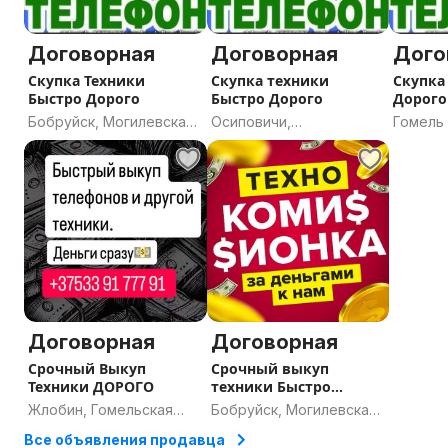
Договорная
Договорная
Дого
Скупка Техники
Скупка техники
Скупка
Быстро Дорого
Быстро Дорого
Дорого
Бобруйск, Могилевская
Осиповичи,
Гомель
область
Могилевская область
Договорная
Договорная
Срочный Выкуп
Срочный выкуп
Техники ДОРОГО
техники Быстро
Дорого
Жлобин, Гомельская
Бобруйск, Могилевская
область
область
Все объявления продавца