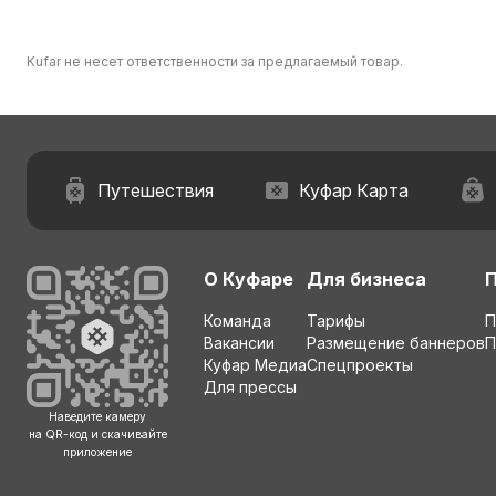
Kufar не несет ответственности за предлагаемый товар.
Путешествия
Куфар Карта
О Куфаре
Для бизнеса
Команда
Тарифы
П
Вакансии
Размещение баннеров
П
Куфар Медиа
Спецпроекты
Для прессы
Наведите камеру
на QR-код и скачивайте
приложение