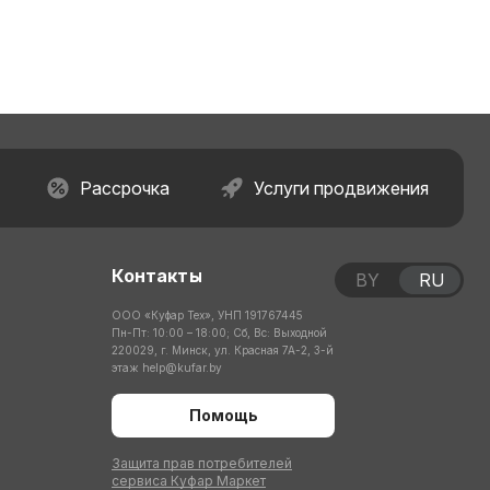
Рассрочка
Услуги продвижения
Контакты
BY
RU
ООО «Куфар Тех», УНП 191767445
Пн-Пт: 10:00 – 18:00; Сб, Вс: Выходной
220029, г. Минск, ул. Красная 7А-2, 3-й
этаж
help@kufar.by
Помощь
Защита прав потребителей
сервиса Куфар Маркет