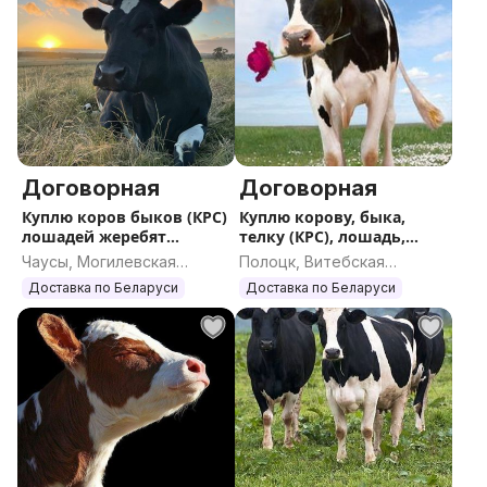
Договорная
Договорная
Куплю коров быков (КРС)
Куплю корову, быка,
лошадей жеребят
телку (КРС), лошадь,
ДОРОГО
жеребенка
Чаусы, Могилевская
Полоцк, Витебская
область
область
Доставка по Беларуси
Доставка по Беларуси