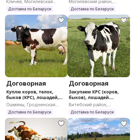
Кличев, Могилевская
Могилевский район,
область
Могилевская область
Доставка по Беларуси
Доставка по Беларуси
Договорная
Договорная
Куплю коров, телок,
Закупаем КРС (коров,
быков (КРС), лошадей,
быков), лошадей.
жеребят
ДОРОГО
Ошмяны, Гродненская
Витебский район,
область
Витебская область
Доставка по Беларуси
Доставка по Беларуси