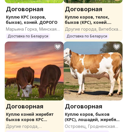
Договорная
Договорная
Куплю КРС (коров,
Куплю коров, телок,
быков), коней. ДОРОГО
быков (КРС), коней.
ДОРОГО
Марьина Горка, Минская
Другие города, Витебская
область
область
Доставка по Беларуси
Доставка по Беларуси
Договорная
Договорная
Куплю коней жеребят
Куплю коров, быков
быков коров КРС
(КРС), лошадей, жеребят.
ДОРОГО
ДОРОГО
Другие города,
Островец, Гродненская