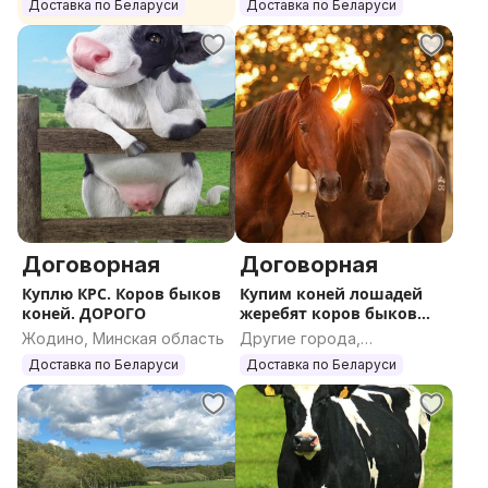
Гомельская область
область
Доставка по Беларуси
Доставка по Беларуси
Договорная
Договорная
Куплю КРС. Коров быков
Купим коней лошадей
коней. ДОРОГО
жеребят коров быков
КРС ДОРОГО
Жодино, Минская область
Другие города,
Гомельская область
Доставка по Беларуси
Доставка по Беларуси