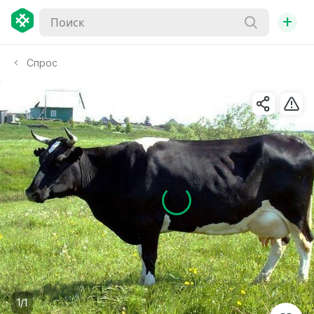
+
Спрос
1/1