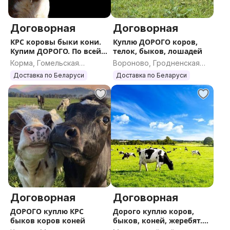
Договорная
Договорная
КРС коровы быки кони.
Куплю ДОРОГО коров,
Купим ДОРОГО. По всей
телок, быков, лошадей
РБ
Корма, Гомельская
Вороново, Гродненская
область
область
Доставка по Беларуси
Доставка по Беларуси
Договорная
Договорная
ДОРОГО куплю КРС
Дорого куплю коров,
быков коров коней
быков, коней, жеребят.
КРС