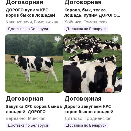
Договорная
Договорная
ДОРОГО купим КРС
Корова, бык, телка,
коров быков лошадей
лошадь. Купим ДОРОГО
КРС
Калинковичи, Гомельская
Хойники, Гомельская
область
область
Доставка по Беларуси
Доставка по Беларуси
Договорная
Договорная
Закупка КРС коров быков
Дорого закупаем КРС
лошадей. ДОРОГО
коров быков лошадей
Березино, Минская
Дятлово, Гродненская
область
область
Доставка по Беларуси
Доставка по Беларуси