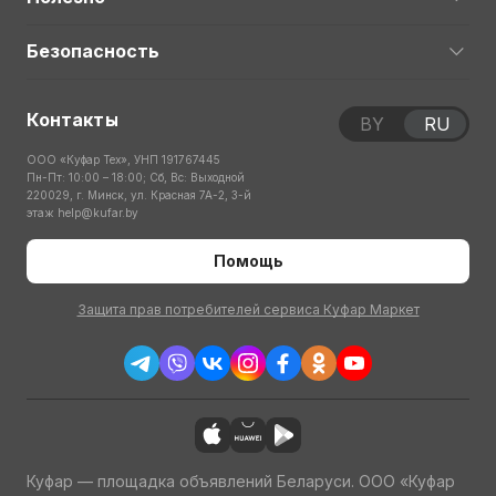
Безопасность
Контакты
BY
RU
ООО «Куфар Тех», УНП 191767445
Пн-Пт: 10:00 – 18:00; Сб, Вс: Выходной
220029, г. Минск, ул. Красная 7А-2, 3-й
этаж
help@kufar.by
Помощь
Защита прав потребителей сервиса Куфар Маркет
Куфар — площадка объявлений Беларуси. ООО «Куфар