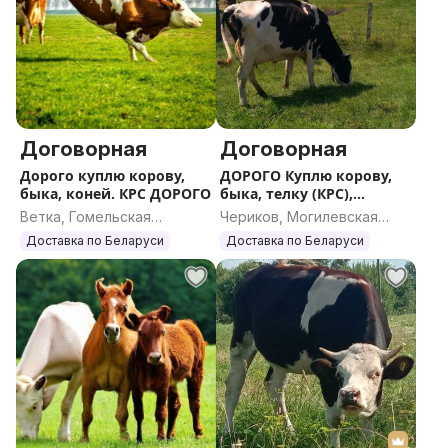
Договорная
Договорная
Дорого куплю корову,
ДОРОГО Куплю корову,
быка, коней. КРС ДОРОГО
быка, телку (КРС),
лошадь, жеребенка
Ветка, Гомельская
Чериков, Могилевская
область
область
Доставка по Беларуси
Доставка по Беларуси