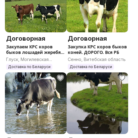
Договорная
Договорная
Закупаем КРС коров
Закупка КРС коров быков
быков лошадей жеребят.
коней. ДОРОГО. Вся РБ
ДОРОГО
Глуск, Могилевская
Сенно, Витебская область
область
Доставка по Беларуси
Доставка по Беларуси