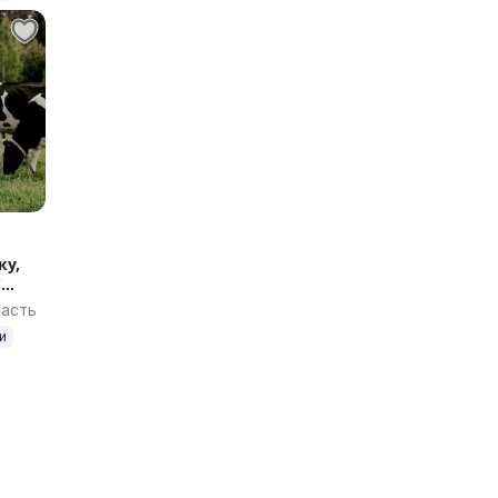
ку,
С
ласть
и