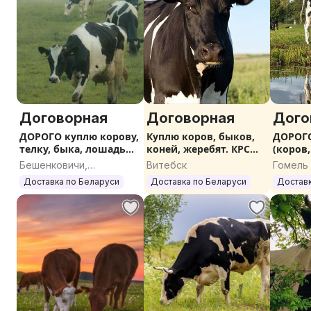
Договорная
Договорная
Дого
ДОРОГО куплю корову,
Куплю коров, быков,
ДОРОГО
телку, быка, лошадь
коней, жеребят. КРС
(коров,
КРС
ДОРОГО
лошаде
Бешенковичи,
Витебск
Гомель
Витебская область
Доставка по Беларуси
Доставка по Беларуси
Доставк