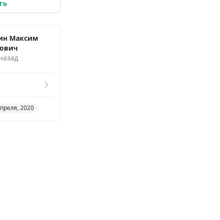
ть
ин Максим
рович
 назад
апреля, 2020