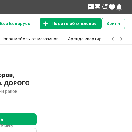
Вся Беларусь
Подать объявление
Войти
Новая мебель от магазинов
Аренда квартир
Детские 
оров,
й. ДОРОГО
ий район
ть
25 минут