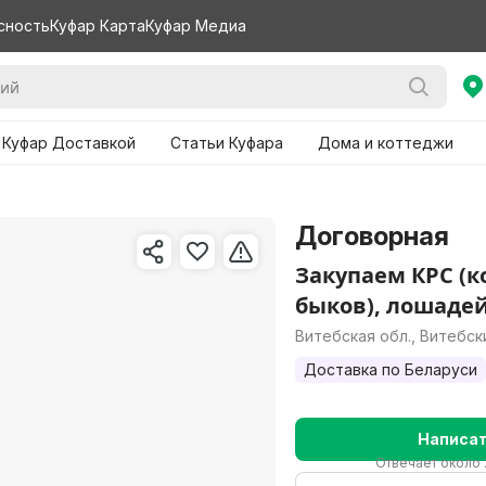
сность
Куфар Карта
Куфар Медиа
 Куфар Доставкой
Статьи Куфара
Дома и коттеджи
Договорная
Закупаем КРС (к
быков), лошаде
Витебская обл., Витебск
Доставка по Беларуси
Написа
Отвечает около 