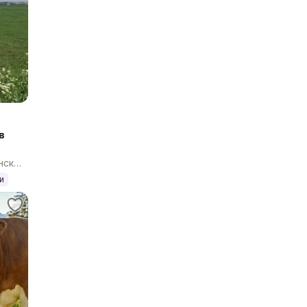
в
нская
и