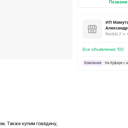
Позвони
ИП Мамут
Александ
был(а) 2 ч.
Все объявления:
100
Компания
На Куфаре с 
м. Также купим говядину,