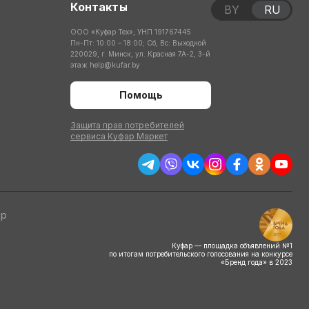
Контакты
BY
RU
ООО «Куфар Тех», УНП 191767445
Пн-Пт: 10:00 – 18:00; Сб, Вс: Выходной
220029, г. Минск, ул. Красная 7А-2, 3-й
этаж
help@kufar.by
Помощь
Защита прав потребителей
сервиса Куфар Маркет
тр
Куфар — площадка объявлений №1
по итогам потребительского голосования на конкурсе
«Бренд года» в 2023