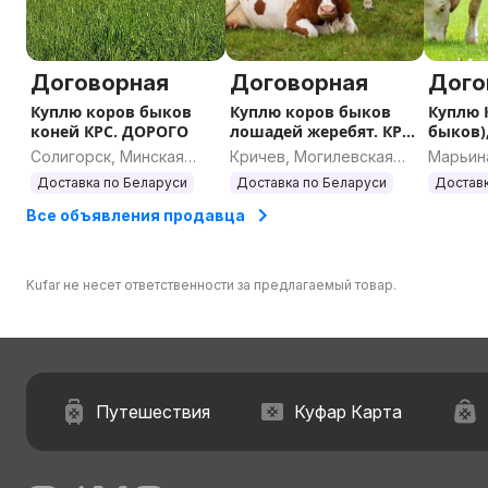
Договорная
Договорная
Дого
Куплю коров быков
Куплю коров быков
Куплю 
коней КРС. ДОРОГО
лошадей жеребят. КРС
быков)
ДОРОГО
ДОРОГ
Солигорск, Минская
Кричев, Могилевская
Марьина
область
область
област
Доставка по Беларуси
Доставка по Беларуси
Доставк
Все объявления продавца
Kufar не несет ответственности за предлагаемый товар.
Путешествия
Куфар Карта