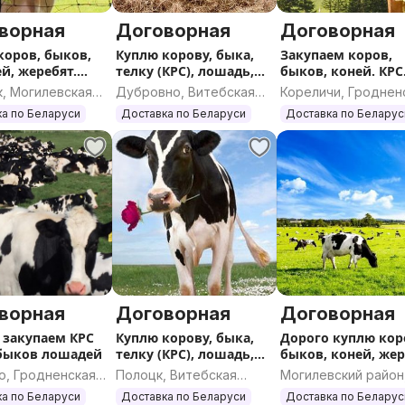
ворная
Договорная
Договорная
коров, быков,
Куплю корову, быка,
Закупаем коров,
й, жеребят.
телку (КРС), лошадь,
быков, коней. КРС.
ОРОГО
жеребенка
РБ
к, Могилевская
Дубровно, Витебская
Кореличи, Гроднен
ь
область
область
а по Беларуси
Доставка по Беларуси
Доставка по Беларус
ворная
Договорная
Договорная
 закупаем КРС
Куплю корову, быка,
Дорого куплю кор
быков лошадей
телку (КРС), лошадь,
быков, коней, жер
жеребенка
КРС
о, Гродненская
Полоцк, Витебская
Могилевский район
ь
область
Могилевская облас
а по Беларуси
Доставка по Беларуси
Доставка по Беларус