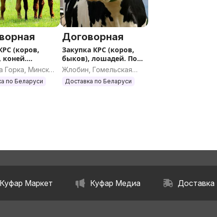
ворная
Договорная
КРС (коров,
Закупка КРС (коров,
, коней.
быков), лошадей. По
О
всей РБ
 Горка, Минская
Жлобин, Гомельская
ь
область
а по Беларуси
Доставка по Беларуси
Куфар Маркет
Куфар Медиа
Доставка