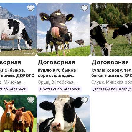
ворная
Договорная
Договорная
КРС (быков,
Куплю КРС быков
Куплю корову, тел
, коней. ДОРОГО
коров лошадей
быка, лошадь. КР
жеребят ДОРОГО
ДОРОГО
в, Минская
Орша, Витебская
Слуцк, Минская об
ь
область
а по Беларуси
Доставка по Беларуси
Доставка по Беларус