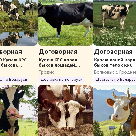
ворная
Договорная
Договорная
 Куплю КРС
Куплю КРС коров
Куплю коней коро
 быков),
быков лошадей.
быков телок КРС
й, жеребят
ДОРОГО
Гродно
Волковыск, Гродне
область
а по Беларуси
Доставка по Беларуси
Доставка по Беларус