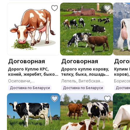
Договорная
Договорная
Дого
Дорого Куплю КРС,
Дорого куплю корову,
Купим 
коней, жеребят, быков,
телку, быка, лошадь
коров)
коров
КРС
Осиповичи,
Лепель, Витебская
Борисо
Могилевская область
область
област
Доставка по Беларуси
Доставка по Беларуси
Доставк