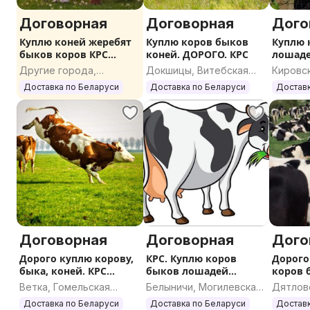
Договорная
Договорная
Дого
Куплю коней жеребят
Куплю коров быков
Куплю 
быков коров КРС
коней. ДОРОГО. КРС
лошаде
ДОРОГО
КРС. Д
Другие города,
Докшицы, Витебская
Кировс
Гомельская область
область
област
Доставка по Беларуси
Доставка по Беларуси
Доставк
Договорная
Договорная
Дого
Дорого куплю корову,
КРС. Куплю коров
Дорого
быка, коней. КРС
быков лошадей
коров 
ДОРОГО
жеребят ДОРОГО
Ветка, Гомельская
Белыничи, Могилевская
Дятлов
область
область
област
Доставка по Беларуси
Доставка по Беларуси
Доставк