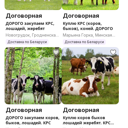
Договорная
Договорная
ДОРОГО закупаем КРС,
Куплю КРС (коров,
лошадей, жеребят
быков), коней. ДОРОГО
Новогрудок, Гродненская
Марьина Горка, Минская
область
область
Доставка по Беларуси
Доставка по Беларуси
Договорная
Договорная
ДОРОГО закупаем коров,
Куплю коров быков
быков, лошадей. КРС
лошадей жеребят. КРС
ДОРОГО