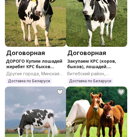
Договорная
Договорная
ДОРОГО Купим лошадей
Закупаем КРС (коров,
жеребят КРС быков
быков), лошадей.
коров. По всей РБ
ДОРОГО
Другие города, Минская
Витебский район,
область
Витебская область
Доставка по Беларуси
Доставка по Беларуси