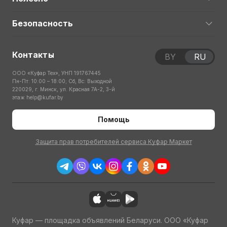
Безопасность
Контакты
BY
RU
ООО «Куфар Тех», УНП 191767445
Пн-Пт: 10:00 – 18:00; Сб, Вс: Выходной
220029, г. Минск, ул. Красная 7А-2, 3-й
этаж
help@kufar.by
Помощь
Защита прав потребителей сервиса Куфар Маркет
Куфар — площадка объявлений Беларуси. ООО «Куфар