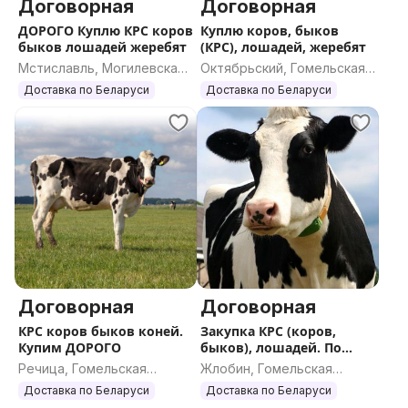
Договорная
Договорная
ДОРОГО Куплю КРС коров
Куплю коров, быков
быков лошадей жеребят
(КРС), лошадей, жеребят
Мстиславль, Могилевская
Октябрьский, Гомельская
область
область
Доставка по Беларуси
Доставка по Беларуси
Договорная
Договорная
КРС коров быков коней.
Закупка КРС (коров,
Купим ДОРОГО
быков), лошадей. По
всей РБ
Речица, Гомельская
Жлобин, Гомельская
область
область
Доставка по Беларуси
Доставка по Беларуси