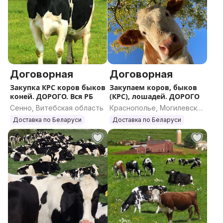
Договорная
Договорная
Закупка КРС коров быков
Закупаем коров, быков
коней. ДОРОГО. Вся РБ
(КРС), лошадей. ДОРОГО
Сенно, Витебская область
Краснополье, Могилевская
область
Доставка по Беларуси
Доставка по Беларуси