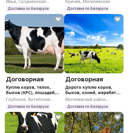
Ивье, Гродненская
Кричев, Могилевская
область
область
Доставка по Беларуси
Доставка по Беларуси
Договорная
Договорная
Куплю коров, телок,
Дорого куплю коров,
быков (КРС), лошадей,
быков, коней, жеребят.
жеребят
КРС
Глубокое, Витебская
Могилевский район,
область
Могилевская область
Доставка по Беларуси
Доставка по Беларуси