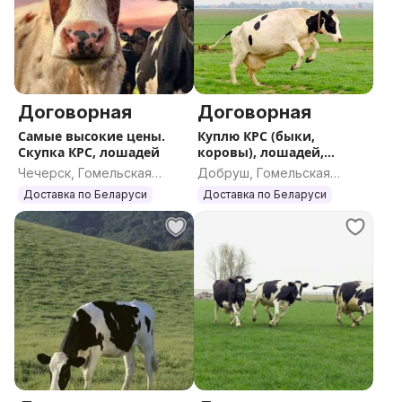
Договорная
Договорная
Самые высокие цены.
Куплю КРС (быки,
Скупка КРС, лошадей
коровы), лошадей,
жеребят
Чечерск, Гомельская
Добруш, Гомельская
область
область
Доставка по Беларуси
Доставка по Беларуси