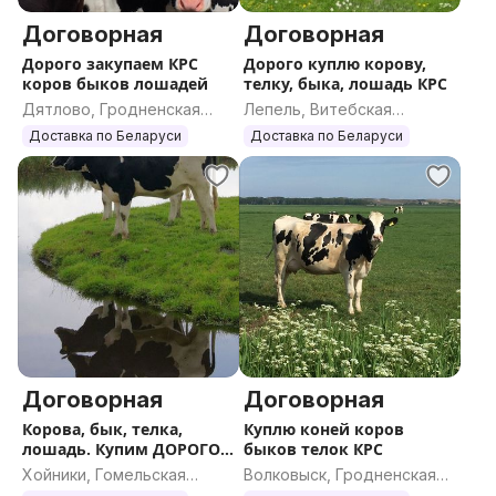
Договорная
Договорная
Дорого закупаем КРС
Дорого куплю корову,
коров быков лошадей
телку, быка, лошадь КРС
Дятлово, Гродненская
Лепель, Витебская
область
область
Доставка по Беларуси
Доставка по Беларуси
Договорная
Договорная
Корова, бык, телка,
Куплю коней коров
лошадь. Купим ДОРОГО
быков телок КРС
КРС
Хойники, Гомельская
Волковыск, Гродненская