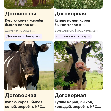
Договорная
Договорная
Куплю коней жеребят
Куплю коней коров
быков коров КРС
быков телок КРС
ДОРОГО
Другие города,
Волковыск, Гродненская
Гомельская область
область
Доставка по Беларуси
Доставка по Беларуси
Договорная
Договорная
Куплю коров, быков,
Куплю коров, быков,
коней, жеребят. КРС
лошадей, жеребят. КРС.
ДОРОГО
ДОРОГО