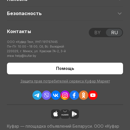
Безопасность
Контакты
BY
RU
ООО «Куфар Тех», УНП 191767445
Пн-Пт: 10:00 – 18:00; Сб, Вс: Выходной
220029, г. Минск, ул. Красная 7А-2, 3-й
этаж
help@kufar.by
Помощь
Защита прав потребителей сервиса Куфар Маркет
Куфар — площадка объявлений Беларуси. ООО «Куфар