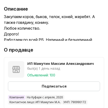
Описание
Закупаем коров, быков, телок, коней, жеребят. А
также говядину, конину.
Любое количество.
Дорого!
Работаем по всей РБ. Наличный и безналичный
расчет.
О продавце
Звоните в любое время!
ИП Мамутин Максим Александрович
был(а) 1 день назад
Объявлений: 100
Подписаться
Компания
На Куфаре с апреля, 2020
Контактное лицо: ИП Мамутин М.А.
УНП: 790990172