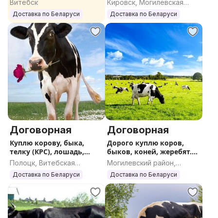
Витебск
Кировск, Могилевская
область
Доставка по Беларуси
Доставка по Беларуси
Договорная
Договорная
Куплю корову, быка,
Дорого куплю коров,
телку (КРС), лошадь,
быков, коней, жеребят.
жеребенка
КРС
Полоцк, Витебская
Могилевский район,
область
Могилевская область
Доставка по Беларуси
Доставка по Беларуси