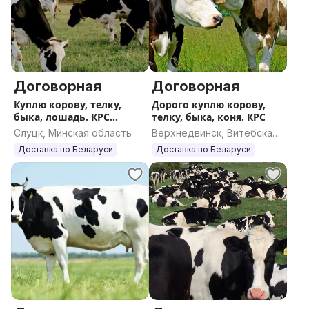
Договорная
Договорная
Куплю корову, телку,
Дорого куплю корову,
быка, лошадь. КРС
телку, быка, коня. КРС
ДОРОГО
Слуцк, Минская область
Верхнедвинск, Витебская
область
Доставка по Беларуси
Доставка по Беларуси