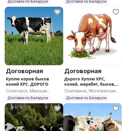
область
область
Доставка по Беларуси
Доставка по Беларуси
Договорная
Договорная
Куплю коров быков
Дорого Куплю КРС,
коней КРС. ДОРОГО
коней, жеребят, быков,
коров
Солигорск, Минская
Осиповичи, Могилевская
область
область
Доставка по Беларуси
Доставка по Беларуси