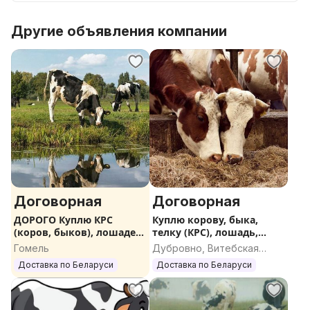
Другие объявления компании
Договорная
Договорная
ДОРОГО Куплю КРС
Куплю корову, быка,
(коров, быков), лошадей,
телку (КРС), лошадь,
жеребят
жеребенка
Гомель
Дубровно, Витебская
область
Доставка по Беларуси
Доставка по Беларуси