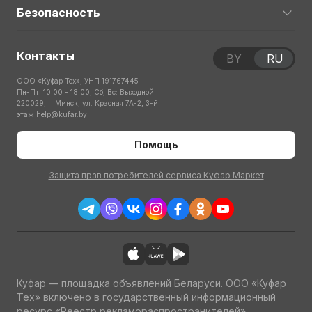
Безопасность
Контакты
BY
RU
ООО «Куфар Тех», УНП 191767445
Пн-Пт: 10:00 – 18:00; Сб, Вс: Выходной
220029, г. Минск, ул. Красная 7А-2, 3-й
этаж
help@kufar.by
Помощь
Защита прав потребителей сервиса Куфар Маркет
Куфар — площадка объявлений Беларуси. ООО «Куфар
Тех» включено в государственный информационный
ресурс «Реестр рекламораспространителей»