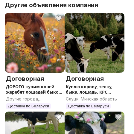
Другие объявления компании
Договорная
Договорная
ДОРОГО купим коней
Куплю корову, телку,
жеребят лошадей быков
быка, лошадь. КРС
коров КРС
ДОРОГО
Другие города,
Слуцк, Минская область
Могилевская область
Доставка по Беларуси
Доставка по Беларуси