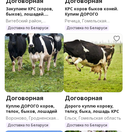
Договорная
Договорная
Закупаем КРС (коров,
КРС коров быков коней.
быков), лошадей.
Купим ДОРОГО
ДОРОГО
Витебский район,
Речица, Гомельская
Витебская область
область
Доставка по Беларуси
Доставка по Беларуси
Договорная
Договорная
Куплю ДОРОГО коров,
Дорого куплю корову,
телок, быков, лошадей
телку, быка, лошадь КРС
Вороново, Гродненская
Ельск, Гомельская область
область
Доставка по Беларуси
Доставка по Беларуси