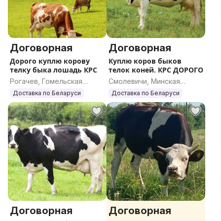
Договорная
Договорная
Дорого куплю корову
Куплю коров быков
телку быка лошадь КРС
телок коней. КРС ДОРОГО
Рогачев, Гомельская
Смолевичи, Минская
область
область
Доставка по Беларуси
Доставка по Беларуси
Договорная
Договорная