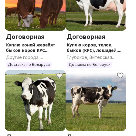
Договорная
Договорная
Куплю коней жеребят
Куплю коров, телок,
быков коров КРС
быков (КРС), лошадей,
ДОРОГО
жеребят
Другие города,
Глубокое, Витебская
Гомельская область
область
Доставка по Беларуси
Доставка по Беларуси