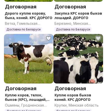
Договорная
Договорная
Дорого куплю корову,
Закупка КРС коров быков
быка, коней. КРС ДОРОГО
лошадей. ДОРОГО
Ветка, Гомельская
Березино, Минская
область
область
Доставка по Беларуси
Доставка по Беларуси
Договорная
Договорная
Куплю коров, телок,
Куплю коров быков
быков (КРС), лошадей,
коней. КРС ДОРОГО
жеребят
Ошмяны, Гродненская
Крупки, Минская область
область