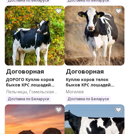
Доставка по Беларуси
Доставка по Беларуси
Договорная
Договорная
ДОРОГО Куплю коров
Куплю коров телок
быков КРС лошадей
быков КРС лошадей
жеребят
жеребят ДОРОГО
Лельчицы, Гомельская
Могилев
область
Доставка по Беларуси
Доставка по Беларуси