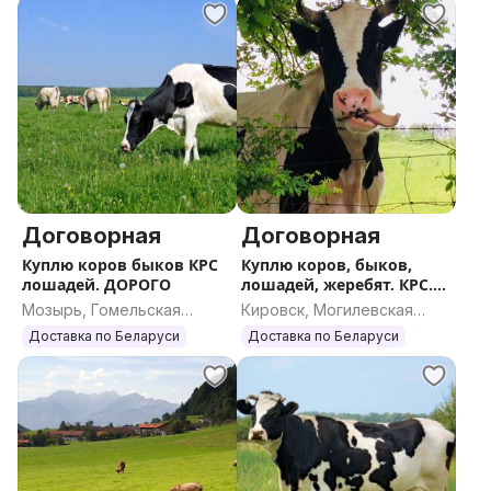
Договорная
Договорная
Куплю коров быков КРС
Куплю коров, быков,
лошадей. ДОРОГО
лошадей, жеребят. КРС.
ДОРОГО
Мозырь, Гомельская
Кировск, Могилевская
область
область
Доставка по Беларуси
Доставка по Беларуси