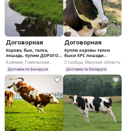
Договорная
Договорная
Корова, бык, телка,
Куплю коровы телки
лошадь. Купим ДОРОГО
быки КРС лошади
КРС
жеребята
Хойники, Гомельская
Столбцы, Минская область
область
Доставка по Беларуси
Доставка по Беларуси