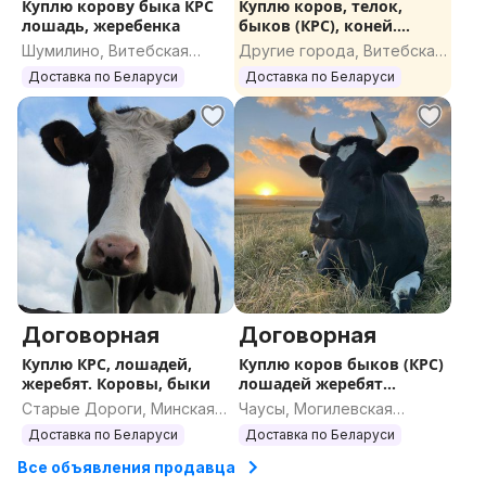
Куплю корову быка КРС
Куплю коров, телок,
лошадь, жеребенка
быков (КРС), коней.
ДОРОГО
Шумилино, Витебская
Другие города, Витебская
область
область
Доставка по Беларуси
Доставка по Беларуси
Договорная
Договорная
Куплю КРС, лошадей,
Куплю коров быков (КРС)
жеребят. Коровы, быки
лошадей жеребят
ДОРОГО
Старые Дороги, Минская
Чаусы, Могилевская
область
область
Доставка по Беларуси
Доставка по Беларуси
Все объявления продавца