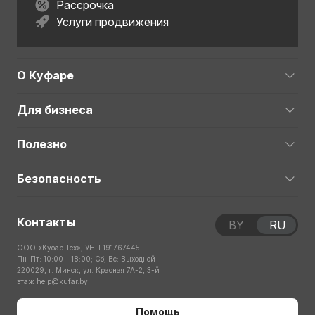
Рассрочка
Услуги продвижения
О Куфаре
Для бизнеса
Полезно
Безопасность
Контакты
BY
RU
ООО «Куфар Тех», УНП 191767445
Пн-Пт: 10:00 – 18:00; Сб, Вс: Выходной
220029, г. Минск, ул. Красная 7А-2, 3-й
этаж
help@kufar.by
Помощь