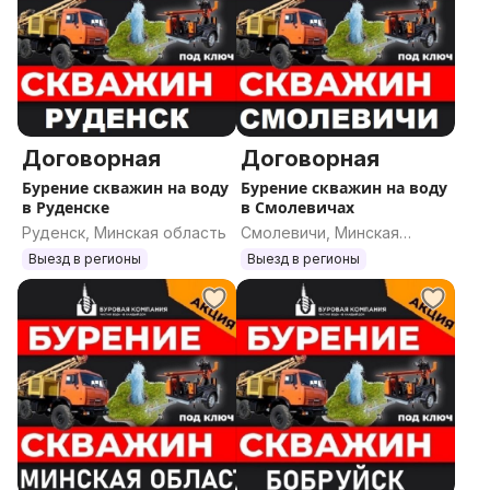
Договорная
Договорная
Бурение скважин на воду
Бурение скважин на воду
в Руденске
в Смолевичах
Руденск, Минская область
Смолевичи, Минская
область
Выезд в регионы
Выезд в регионы