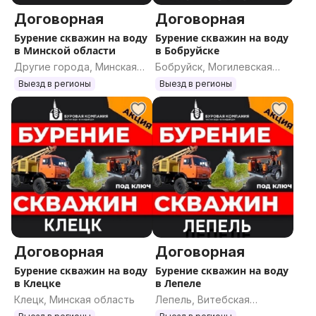
Договорная
Договорная
Бурение скважин на воду
Бурение скважин на воду
в Минской области
в Бобруйске
Другие города, Минская
Бобруйск, Могилевская
область
область
Выезд в регионы
Выезд в регионы
Договорная
Договорная
Бурение скважин на воду
Бурение скважин на воду
в Клецке
в Лепеле
Клецк, Минская область
Лепель, Витебская
область