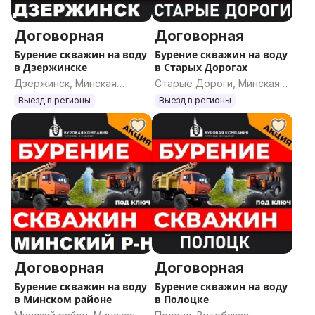
сделать ОБУСТРОЙСТВО скважины: кессон или
скважинный адаптер, гидроаккумулятор (бак),
Договорная
Договорная
автоматику и все будет работать как в квартире -
Бурение скважин на воду
Бурение скважин на воду
открыли кран и вода пошла.
в Дзержинске
в Старых Дорогах
7) при необходимости исходя из ализа воды из
Дзержинск, Минская
Старые Дороги, Минская
скважины предлагаем варианты дополнительной
область
область
Выезд в регионы
Выезд в регионы
системы очистки воды, чтобы гарантировать ее
пригодность для питья.
Смотрите отзывы, портфолио, примеры работ:
tiktok.com/@stroy.dom5
youtube.com/@stroy.dom5/playlists
instagram.com/stroy.dom5
Обращайтесь, 100% будете довольны!
Договорная
Договорная
Бурение скважин на воду
Бурение скважин на воду
в Минском районе
в Полоцке