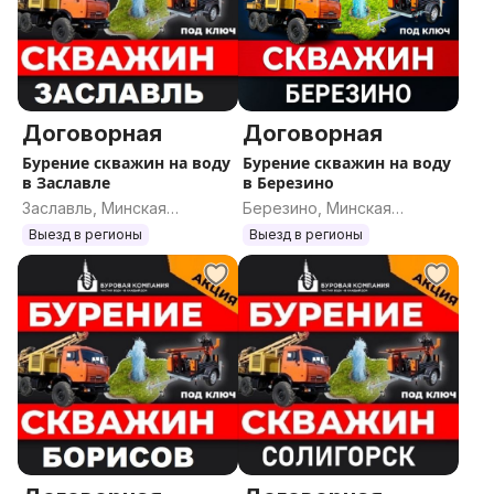
Договорная
Договорная
Бурение скважин на воду
Бурение скважин на воду
в Заславле
в Березино
Заславль, Минская
Березино, Минская
область
область
Выезд в регионы
Выезд в регионы