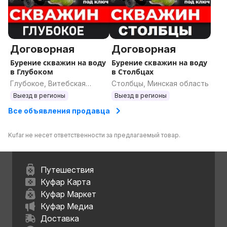
Договорная
Договорная
Бурение скважин на воду
Бурение скважин на воду
в Глубоком
в Столбцах
Глубокое, Витебская
Столбцы, Минская область
область
Выезд в регионы
Выезд в регионы
Все объявления продавца
Kufar не несет ответственности за предлагаемый товар.
Путешествия
Куфар Карта
Куфар Маркет
Куфар Медиа
Доставка