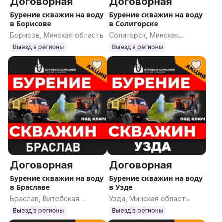
Договорная
Договорная
Бурение скважин на воду
Бурение скважин на воду
в Борисове
в Солигорске
Борисов, Минская область
Солигорск, Минская
область
Выезд в регионы
Выезд в регионы
Договорная
Договорная
Бурение скважин на воду
Бурение скважин на воду
в Браславе
в Узде
Браслав, Витебская
Узда, Минская область
область
Выезд в регионы
Выезд в регионы