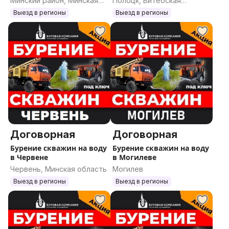
Минский район, Минская
Полоцк, Витебская
область
область
Выезд в регионы
Выезд в регионы
Договорная
Договорная
Бурение скважин на воду
Бурение скважин на воду
в Червене
в Могилеве
Червень, Минская область
Могилев
Выезд в регионы
Выезд в регионы