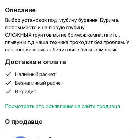
Описание
Выбор установок под глубину бурения. Бурим в
любом месте и на любую глубину.
СЛОЖНЫХ грунтов мы не боимся: камни, плиты,
плывун и т.д наша техника проходит без проблем. У
нас специальные победитовые буры, алмазные
коронки для сверхтвердых пород.
Доставка и оплата
КАРТА глубин: мы хорошо знаем особенности
грунтов по всей области. Карту можете посмотреть
Наличный расчет
и на нашем сайте.
Безналичный расчет
ОПЛАТА по факту - вы платите только за результат,
В кредит
когда добудем воду. Если мы не смогли добуриться
до воды - не берём ни копейки!
Посмотреть это объявление на сайте продавца
ГАРАНТИИ. Мы работаем официально: выписываем
договор, паспорт на скважину и акт выполненных
О продавце
работ. В случае возникновения неисправностей все
быстро устраняем.