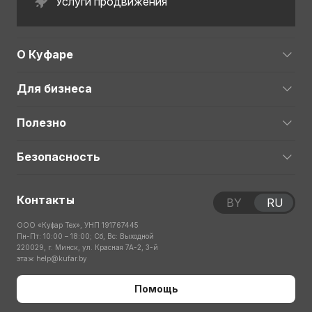
Услуги продвижения
О Куфаре
Для бизнеса
Полезно
Безопасность
Контакты
BY
RU
ООО «Куфар Тех», УНП 191767445
Пн-Пт: 10:00 – 18:00; Сб, Вс: Выходной
220029, г. Минск, ул. Красная 7А-2, 3-й
этаж
help@kufar.by
Помощь