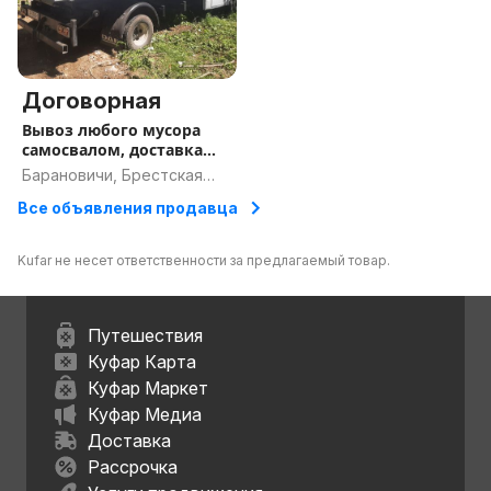
Договорная
Вывоз любого мусора
самосвалом, доставка
дров, стройматериалов,
Барановичи, Брестская
песка
область
Все объявления продавца
Kufar не несет ответственности за предлагаемый товар.
Путешествия
Куфар Карта
Куфар Маркет
Куфар Медиа
Доставка
Рассрочка