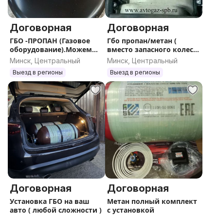
Договорная
Договорная
ГБО -ПРОПАН (Газовое
Гбо пропан/метан (
оборудование).Можем
вместо запасного колеса
помочь с установкой,
) и на рамку ,
Минск, Центральный
Минск, Центральный
документами.
Выезд в регионы
Выезд в регионы
Договорная
Договорная
Установка ГБО на ваш
Метан полный комплект
авто ( любой сложности )
с установкой