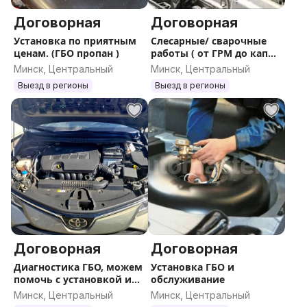
Договорная
Договорная
Установка по приятным
Слесарные/ сварочные
ценам. (ГБО пропан )
работы ( от ГРМ до кап
ремонта ДВС) , набирайте
Минск, Центральный
Минск, Центральный
по номеру указанному в
Выезд в регионы
Выезд в регионы
объявлен
Договорная
Договорная
Диагностика ГБО, можем
Установка ГБО и
помочь с установкой и
обслуживание
документами. Пропан-
Минск, Центральный
Минск, Центральный
Метан