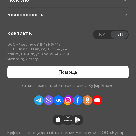
Безопасность
Контакты
BY
RU
ООО «Куфар Тех», УНП 191767445
Пн-Пт: 10:00 – 18:00; Сб, Вс: Выходной
220029, г. Минск, ул. Красная 7А-2, 3-й
этаж
help@kufar.by
Помощь
Защита прав потребителей сервиса Куфар Маркет
Куфар — площадка объявлений Беларуси. ООО «Куфар