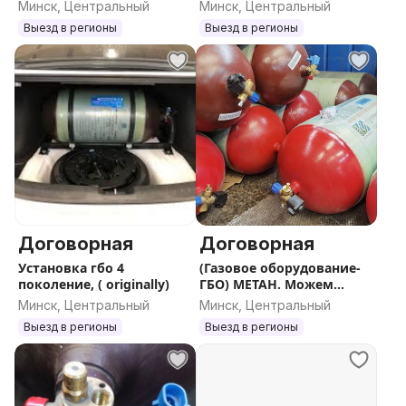
Минск, Центральный
Минск, Центральный
Выезд в регионы
Выезд в регионы
Договорная
Договорная
Установка гбо 4
(Газовое оборудование-
поколение, ( originally)
ГБО) МЕТАН. Можем
помочь с установкой,
Минск, Центральный
Минск, Центральный
документами.
Выезд в регионы
Выезд в регионы