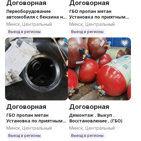
Договорная
Договорная
Переоборудование
ГБО пропан метан
автомобиля с бензина на
Установка по приятным
гбо , за один день
ценам
Минск, Центральный
Минск, Центральный
Выезд в регионы
Выезд в регионы
Договорная
Договорная
ГБО пропан метан
Демонтаж . Выкуп .
Установка по приятным
Восстановление . (ГБО)
ценам
Минск, Центральный
Минск, Центральный
Выезд в регионы
Выезд в регионы