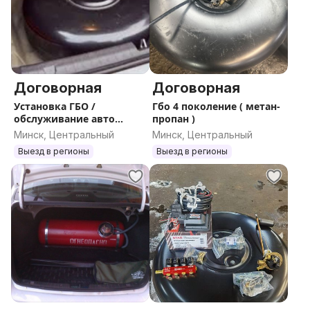
Договорная
Договорная
Установка ГБО /
Гбо 4 поколение ( метан-
обслуживание авто
пропан )
любой сложности так же
Минск, Центральный
Минск, Центральный
слесарные работы ,
Выезд в регионы
Выезд в регионы
переварка глушителя