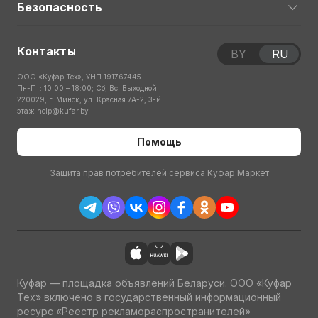
Безопасность
Контакты
BY
RU
ООО «Куфар Тех», УНП 191767445
Пн-Пт: 10:00 – 18:00; Сб, Вс: Выходной
220029, г. Минск, ул. Красная 7А-2, 3-й
этаж
help@kufar.by
Помощь
Защита прав потребителей сервиса Куфар Маркет
Куфар — площадка объявлений Беларуси. ООО «Куфар
Тех» включено в государственный информационный
ресурс «Реестр рекламораспространителей»