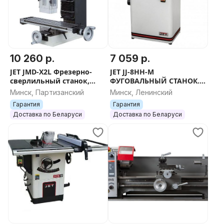
10 260 р.
7 059 р.
JET JMD-X2L Фрезерно-
JET JJ-8HH-M
сверлильный станок,
ФУГОВАЛЬНЫЙ СТАНОК.
''Фрезерно-сверлильный
''СТАНОК''
Минск, Партизанский
Минск, Ленинский
станок'', JET сверлильный
Гарантия
Гарантия
санок, дже
Доставка по Беларуси
Доставка по Беларуси