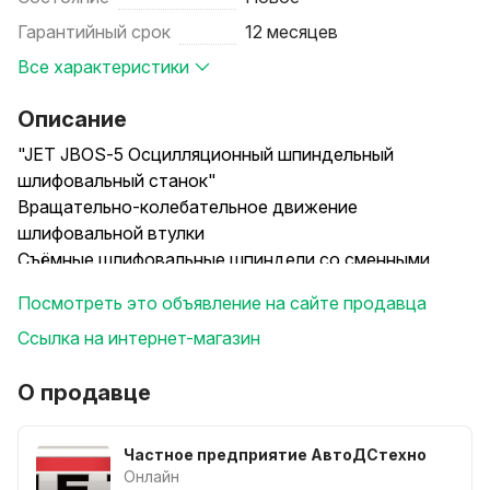
Гарантийный срок
12 месяцев
Все характеристики
Описание
"JET JBOS-5 Осцилляционный шпиндельный
шлифовальный станок"
Вращательно-колебательное движение
шлифовальной втулки
Съёмные шлифовальные шпиндели со сменными
абразивными гильзами
Посмотреть это объявление на сайте продавца
Регулировка наклона рабочего стола
Рабочий стол из чугунного литья
Ссылка на интернет-магазин
Jet JBOS-5 – компактный станок профессионального
класса для качественного и быстрого шлифования
О продавце
криволинейных и радиусных кромок. Шпиндель с
абразивной гильзой совершает осцилляционное
Частное предприятие АвтоДСтехно
вращательное движение, то есть не только вокруг
Онлайн