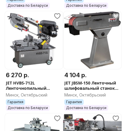
Минс
КОМПЛЕКТАЦИЯ
Доставка по Беларуси
Доставка по Беларуси
Шлифовальные шпиндели с гильзами 100G 6х150 мм,
12х150 мм, 16х150 мм, 38х150 мм и 50х150 мм
2 вставки в стол с круглым отверстием
2 вставки в стол с овальным отверстием для
шлифования с наклоном
Переходник 50 в 100 мм для подключения к
вытяжной установке
6 270 р.
4 104 р.
JET HVBS-712L
JET JBSM-150 Ленточный
Ленточнопильный
шлифовальный станок
станок 400В Артикул:
400В Артикул: 50001892T
Минск, Октябрьский
Минск, Октябрьский
JRM80712T, Станок,
Гарантия
Гарантия
''ЛЕНТОЧНАЯ ПИЛА,
Доставка по Беларуси
Доставка по Беларуси
оборудование