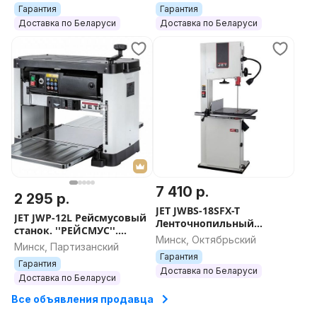
Минске. ''JET''. Станок в
Гарантия
Гарантия
Минске. ''С
Доставка по Беларуси
Доставка по Беларуси
7 410 р.
2 295 р.
JET JWBS-18SFX-T
JET JWP-12L Рейсмусовый
Ленточнопильный
станок. ''РЕЙСМУС''.
станок 400В Артикул:
Минск, Октябрьский
Станки в Минске.
Минск, Партизанский
JR006. ''JET JWBS-18SFX-T''.
Рейсмусование. ''JET''
Гарантия
Пила по дереву. J
Гарантия
Артикул: 100008
Доставка по Беларуси
Доставка по Беларуси
Все объявления продавца