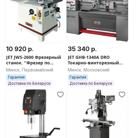
10 920 р.
35 340 р.
JET JWS-2600 Фрезерный
JET GHB-1340A DRO
станок. ''Фрезер по
Токарно-винторезный
дереву''. Станки на
станок. ''Токарный
Минск, Первомайский
Минск, Московский
складе в Минске. ''JET
станок''. Оборудование в
Гарантия
Гарантия
Минск''. СТАНК
Минске. Токарка JE
Доставка по Беларуси
Доставка по Беларуси