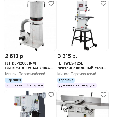
2 613 р.
3 315 р.
JET DC-1200CK-M
JET JWBS-12SL
ВЫТЯЖНАЯ УСТАНОВКА
ленточнопильный станок
230 В Артикул:
230 В Артикул: JT1-435.
Минск, Первомайский
Минск, Партизанский
10000078M. Вытяжки в
''JET''. ЛЕНТОЧНАЯ ПИЛА.
Гарантия
Гарантия
Минске покупают JET.
Станок. ''Пилы
Доставка по Беларуси
Доставка по Беларуси
''Станки