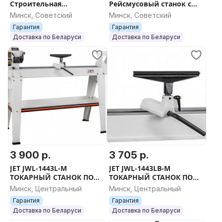
Строительная
Рейсмусовый станок с
циркулярная пила. ''ПИЛ
сегментированным
Минск, Советский
Минск, Советский
валом. ''РЕЙСМУС
Гарантия
Гарантия
МИНСК''.
Доставка по Беларуси
Доставка по Беларуси
3 900 р.
3 705 р.
JET JWL-1443L-M
JET JWL-1443LB-M
ТОКАРНЫЙ СТАНОК ПО
ТОКАРНЫЙ СТАНОК ПО
ДЕРЕВУ Артикул:
ДЕРЕВУ. Станки в Минске.
Минск, Центральный
Минск, Центральный
10000501LM. ''Токарные
''Токарные станки
Гарантия
Гарантия
станки JET''. СТАНКИ. Тока
покупают JET''
Доставка по Беларуси
Доставка по Беларуси