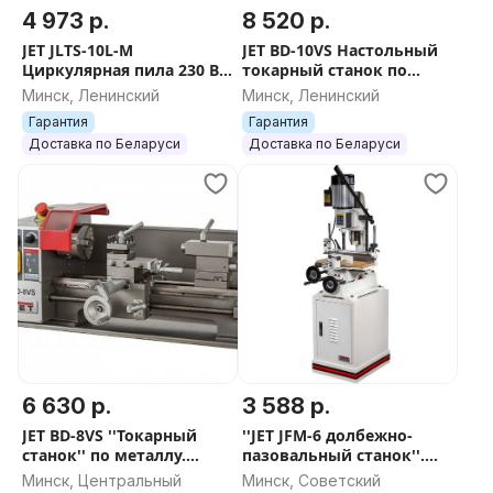
4 973 р.
8 520 р.
JET JLTS-10L-M
JET BD-10VS Настольный
Циркулярная пила 230 В
токарный станок по
Артикул: JR007. ''ПИЛА''.
металлу Артикул:
Минск, Ленинский
Минск, Ленинский
Станки. ''Циркулярка''.
50000912M. ''Токарный
Гарантия
Гарантия
Оборудова
станок по металлу''
Доставка по Беларуси
Доставка по Беларуси
6 630 р.
3 588 р.
JET BD-8VS ''Токарный
''JET JFM-6 долбежно-
станок'' по металлу.
пазовальный станок''.
''СТАНО
Долбежные станки в
Минск, Центральный
Минск, Советский