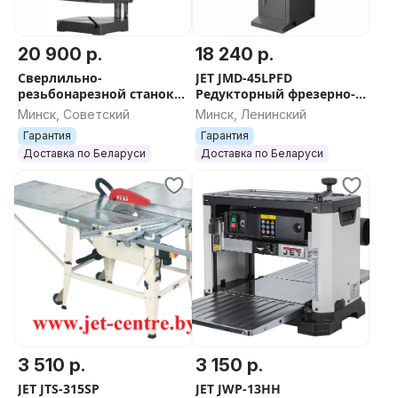
20 900 р.
18 240 р.
Сверлильно-
JET JMD-45LPFD
резьбонарезной станок
Редукторный фрезерно-
FLOTT TB 15 Plus пр-во
сверлильный станок.
Минск, Советский
Минск, Ленинский
Германия ''FLOTT''.
Фрезер. Станки покупают
Гарантия
Гарантия
Cтанки ''СТАНОК'
тут. JET. Оборудован
Доставка по Беларуси
Доставка по Беларуси
3 510 р.
3 150 р.
JET JTS-315SP
JET JWP-13HH