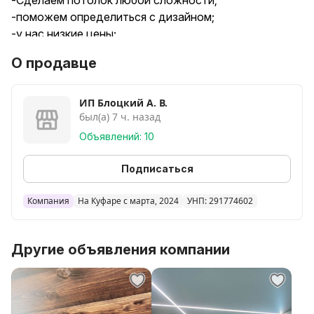
-Сделаем потолок любой сложности;
-поможем определиться с дизайном;
-у нас низкие цены;
-к каждому индивидуальный подход;
О продавце
- предоставляем гарантию и рассрочку;
-монтаж без пыли;
-БЕСПЛАТНЫЙ ЗАМЕР;
ИП Блоцкий А. В.
был(а) 7 ч. назад
-Каждый месяц проходят АКЦИИ И СКИДКИ!
-Беспроцентная рассрочка до 3-х месяцев;
Объявлений: 10
-работаем с кредитами и материнским капиталом.
Консультацию можно получить по телефону или
Подписаться
вызвать замерщика. Замер БЕСПЛАТНЫЙ. Переходи
и подписывайся в Инстаграм: @potolki_bereza.
Компания
На Куфаре с марта, 2024
УНП: 291774602
Другие объявления компании