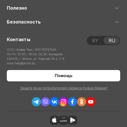
Полезно
Безопасность
Контакты
BY
RU
ООО «Куфар Тех», УНП 191767445
Пн-Пт: 10:00 – 18:00; Сб, Вс: Выходной
220029, г. Минск, ул. Красная 7А-2, 3-й
этаж
help@kufar.by
Помощь
Защита прав потребителей сервиса Куфар Маркет