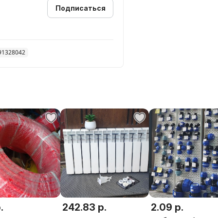
Подписаться
91328042
.
242.83 р.
2.09 р.