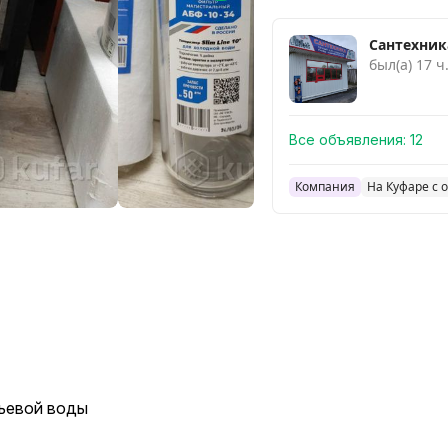
Сантехник
был(а) 17 ч
Все объявления:
12
Компания
На Куфаре с о
тьевой воды