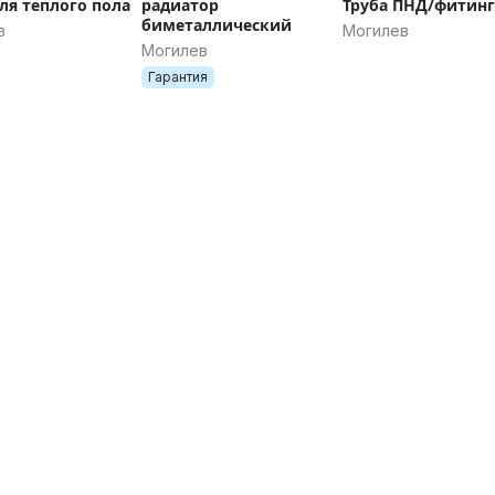
для теплого пола
радиатор
Труба ПНД/фитин
биметаллический
в
Могилев
Могилев
Гарантия