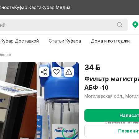
сность
Куфар Карта
Куфар Медиа
 Куфар Доставкой
Статьи Куфара
Дома и коттеджи
пление
34 р.
Фильтр магист
АБФ -10
Могилевская обл., Моги
Написа
Отвечает в течен
Позвони