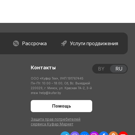
Рассрочка
Услуги продвижения
Контакты
BY
RU
ООО «Куфар Тех», УНП 191767445
Пн-Пт: 10:00 – 18:00; Сб, Вс: Выходной
220029, г. Минск, ул. Красная 7А-2, 3-й
этаж
help@kufar.by
Помощь
Защита прав потребителей
сервиса Куфар Маркет