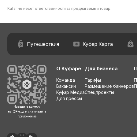
Kufar не несет ответственности за предлагаемый товар.
Путешествия
Куфар Карта
О Куфаре
Для бизнеса
Команда
Тарифы
П
Вакансии
Размещение баннеров
П
Куфар Медиа
Спецпроекты
Для прессы
Наведите камеру
на QR-код и скачивайте
приложение