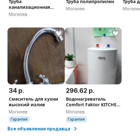
Труба
Труба полипропилен
Труба 
канализационная
Могилев
Могиле
Внутренняя Наружная
Могилев
34 р.
296.62 р.
Смеситель для кухни
Водонагреватель
высокий излив
Comfort Faktor KITCHEN
15 U
Могилев
Могилев
Гарантия
Гарантия
Все объявления продавца