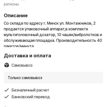
регионы
Описание
Со склада по адресу г. Минск ул. Монтажников, 2
продается упаковочный аппарат,в комплекте
мультиголовочный дозатор, 10 чашек/вибролотков и
обслуживающая площадка. Производительность 40
пакетов/минута.
Автомат в рабочем состоянии
Доставка и оплата
С большим ассортиментом б\у оборудования и не
только, вы можете ознакомиться на нашем
Самовывоз
официальном сайте перейдя по ссылке.
Оборудование реализуется по договору купли
Только самовывоз
продажи, работаем с Физ. и Юр., лицами.
Важно, Самовывоз.
Безналичный расчет
Суббота, воскресенье выходные !!!
Банковский перевод