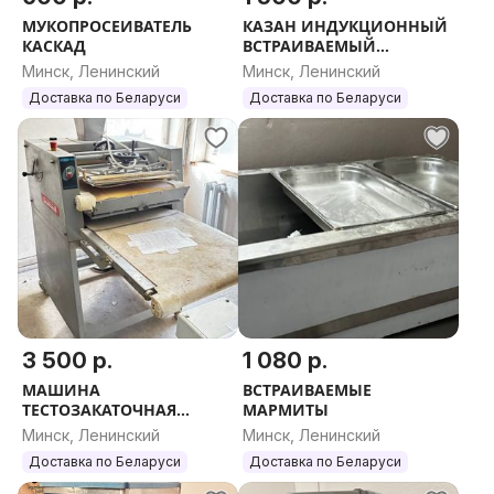
МУКОПРОСЕИВАТЕЛЬ
КАЗАН ИНДУКЦИОННЫЙ
КАСКАД
ВСТРАИВАЕМЫЙ
ИПВ-112253
Минск, Ленинский
Минск, Ленинский
Доставка по Беларуси
Доставка по Беларуси
3 500 р.
1 080 р.
МАШИНА
ВСТРАИВАЕМЫЕ
ТЕСТОЗАКАТОЧНАЯ
МАРМИТЫ
МОДЕЛЬ FARGO TL60
Минск, Ленинский
Минск, Ленинский
CINTA
Доставка по Беларуси
Доставка по Беларуси