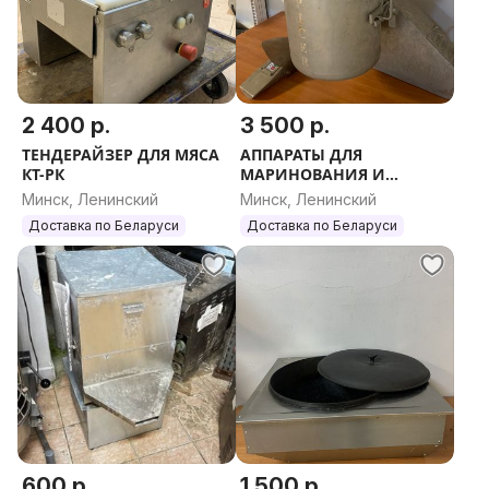
2 400 р.
3 500 р.
ТЕНДЕРАЙЗЕР ДЛЯ МЯСА
АППАРАТЫ ДЛЯ
КТ-РК
МАРИНОВАНИЯ И
МАССИРОВАНИЯ МЯСА
Минск, Ленинский
Минск, Ленинский
ПРОМЫШЛЕННЫЕ
Доставка по Беларуси
Доставка по Беларуси
600 р.
1 500 р.