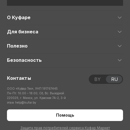
О Куфаре
Для бизнеса
Полезно
Безопасность
Контакты
BY
RU
ООО «Куфар Тех», УНП 191767445
Пн-Пт: 10:00 – 18:00; Сб, Вс: Выходной
220029, г. Минск, ул. Красная 7А-2, 3-й
этаж
help@kufar.by
Помощь
Защита прав потребителей сервиса Куфар Маркет