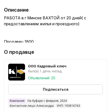
Описание
РАБОТА в г Минске ВАХТОЙ от 20 дней( с
предоставлением жилья и проездного)
Продавец 1800
О продавце
Смены по 12 часов
ООО Кадровый ключ
был(а) 1 день назад
Зарплата указанна за 30 дней
Объявлений: 20
Новые вакансии
Подписаться
Обвальщик мяса ( сдельная оплата)
Сборщики
Компания
На Куфаре с февраля, 2024
Контактное лицо: Александра
УНП: 193816743
Комплетковщики