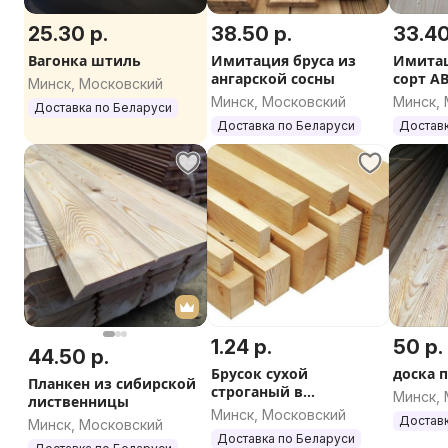
25.30 р.
38.50 р.
33.40
Вагонка штиль
Имитация бруса из
Имитац
ангарской сосны
сорт А
Минск, Московский
Минск, Московский
Минск,
Доставка по Беларуси
Доставка по Беларуси
Доставк
1.24 р.
50 р.
44.50 р.
Брусок сухой
доска 
Планкен из сибирской
строганый в
Минск,
лиственницы
ассортименте
Минск, Московский
Доставк
Минск, Московский
Доставка по Беларуси