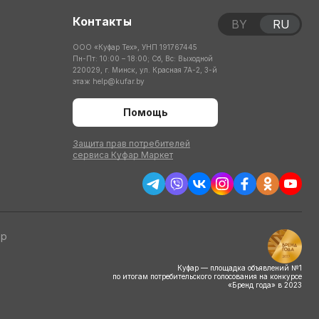
Контакты
BY
RU
ООО «Куфар Тех», УНП 191767445
Пн-Пт: 10:00 – 18:00; Сб, Вс: Выходной
220029, г. Минск, ул. Красная 7А-2, 3-й
этаж
help@kufar.by
Помощь
Защита прав потребителей
сервиса Куфар Маркет
тр
Куфар — площадка объявлений №1
по итогам потребительского голосования на конкурсе
«Бренд года» в 2023