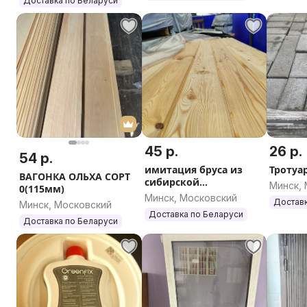
Доставка по Беларуси
45 р.
26 р.
54 р.
имитация бруса из
Тротуа
ВАГОНКА ОЛЬХА СОРТ
сибирской
Минск,
0(115мм)
лиственницы
Минск, Московский
Доставк
Минск, Московский
Доставка по Беларуси
Доставка по Беларуси