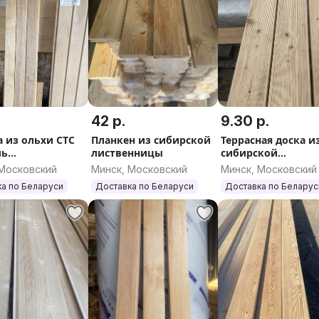
42 р.
9.30 р.
а из ольхи СТС
Планкен из сибирской
Террасная доска и
ль
лиственницы
сибирской
2500.2000 СОРТ1
лиственницы
 Московский
Минск, Московский
Минск, Московский
а по Беларуси
Доставка по Беларуси
Доставка по Беларус