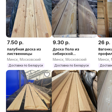
7.50 р.
9.30 р.
26 р.
палубная доска из
Доска Пола из
Вагонк
лиственницы
сибирской
профи
лиственницы
16*85*
Минск, Московский
Минск, Московский
Минск,
Доставка по Беларуси
Доставка по Беларуси
Доставк