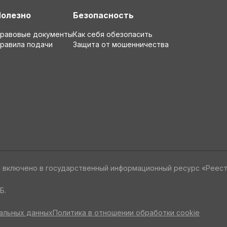
Полезно
Безопасность
равовые документы
Как себя обезопасить
равила подачи
Защита от мошенничества
» включено в государственный информационный ресурс «Реес
Б.
альных данных
Политика в отношении обработки cookie