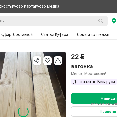
сность
Куфар Карта
Куфар Медиа
 Куфар Доставкой
Статьи Куфара
Дома и коттеджи
22 р.
вагонка
Минск, Московский
Доставка по Беларуси
Написа
Отвечает в течен
Позвони