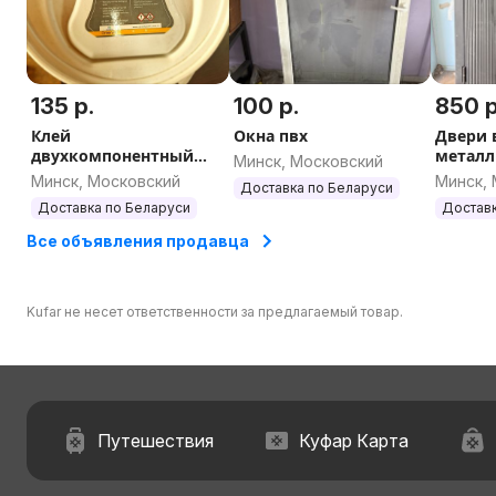
135 р.
100 р.
850 р
Клей
Окна пвх
Двери 
двухкомпонентный
металл
Минск, Московский
для паркета
Минск, Московский
Минск,
Доставка по Беларуси
Доставка по Беларуси
Доставк
Все объявления продавца
Kufar не несет ответственности за предлагаемый товар.
Путешествия
Куфар Карта