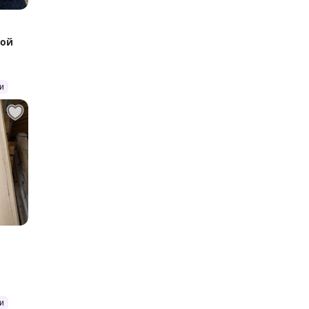
кой
и
и