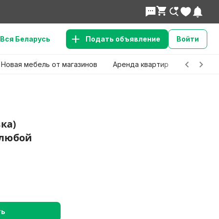
Вся Беларусь
Подать объявление
Войти
Новая мебель от магазинов
Аренда квартир
Детские 
ка)
 любой
ть