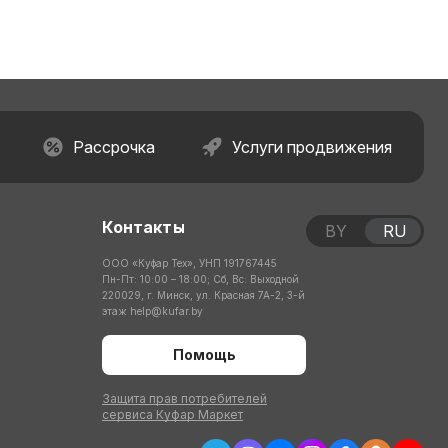
Рассрочка
Услуги продвижения
Контакты
BY
RU
ООО «Куфар Тех», УНП 191767445
Пн-Пт: 10:00 – 18:00; Сб, Вс: Выходной
220029, г. Минск, ул. Красная 7А-2, 3-й
этаж
help@kufar.by
Помощь
Защита прав потребителей
сервиса Куфар Маркет