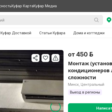
сность
Куфар Карта
Куфар Медиа
 Куфар Доставкой
Статьи Куфара
Дома и коттеджи
от 450 р.
Монтаж (установ
кондиционеров
сложности
Минск, Центральный
Выезд в регионы
Написа