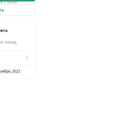
е 2 часов
ть
нета
нь назад
ноября, 2022