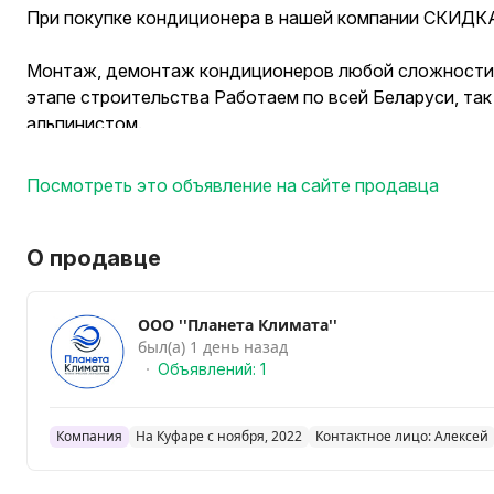
При покупке кондиционера в нашей компании СКИДКА
Монтаж, демонтаж кондиционеров любой сложности.
этапе строительства Работаем по всей Беларуси, та
альпинистом.
- Установка декоративных корзин
- Установка мульти сплит систем
Посмотреть это объявление на сайте продавца
- Обслуживание кондиционеров
- Монтаж бризеров
- Гарантия на монтаж
О продавце
Так же если не можете определится с кондиционером
проконсультируем и подберём лучшую систему исход
ООО ''Планета Климата''
всем вопросам пишите или звоните.
был(а) 1 день назад
Объявлений: 1
Компания
На Куфаре с ноября, 2022
Контактное лицо: Алексей