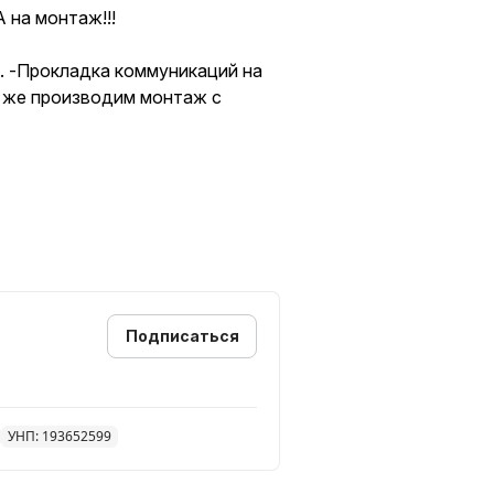
 на монтаж!!!
 -Прокладка коммуникаций на
к же производим монтаж с
, то поможем,
я из ваших предпочтений. По
Подписаться
УНП: 193652599