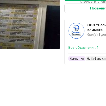
Отвечает в течени
Позвони
ООО ''Пла
Климата''
был(а) 1 де
Все объявления:
1
Компания
На Куфаре с 