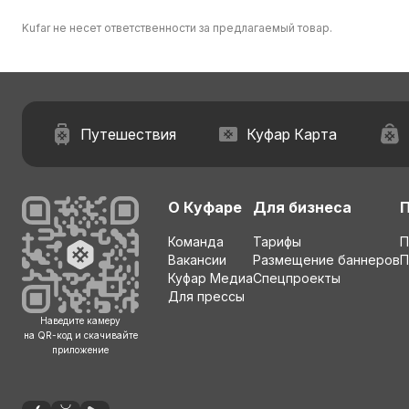
Kufar не несет ответственности за предлагаемый товар.
Путешествия
Куфар Карта
О Куфаре
Для бизнеса
Команда
Тарифы
П
Вакансии
Размещение баннеров
П
Куфар Медиа
Спецпроекты
Для прессы
Наведите камеру
на QR-код и скачивайте
приложение