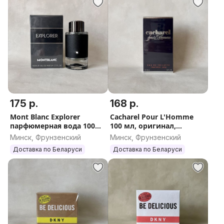
175 р.
168 р.
Mont Blanc Explorer
Cacharel Pour L'Homme
парфюмерная вода 100
100 мл, оригинал,
мл, оригинал, Франция
Франция (Кашарель Пюр
Минск, Фрунзенский
Минск, Фрунзенский
Эль Хомм)
Доставка по Беларуси
Доставка по Беларуси