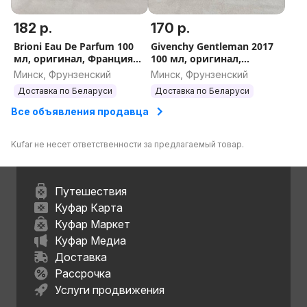
182 р.
170 р.
Brioni Eau De Parfum 100
Givenchy Gentleman 2017
мл, оригинал, Франция
100 мл, оригинал,
(Бриони О Де Парфюм)
Франция (Живанши
Минск, Фрунзенский
Минск, Фрунзенский
Джентельмен 2017
Доставка по Беларуси
Доставка по Беларуси
мужской)
Все объявления продавца
Kufar не несет ответственности за предлагаемый товар.
Путешествия
Куфар Карта
Куфар Маркет
Куфар Медиа
Доставка
Рассрочка
Услуги продвижения