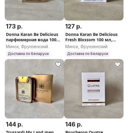
173 р.
127 р.
Donna Karan Be Delicious
Donna Karan Be Delicious
парфюмерная вода 100
Fresh Blossom 100 мл,
мл, оригинал, Италия
оригинал (Донна Каран
Минск, Фрунзенский
Минск, Фрунзенский
Би Делишес Фреш
Доставка по Беларуси
Доставка по Беларуси
Блоссом)
144 р.
146 р.
Trussardi My Land men
Boucheron Quatre