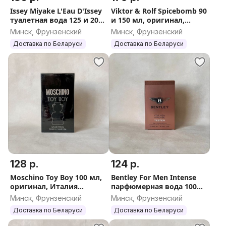
Issey Miyake L'Eau D'Issey
Viktor & Rolf Spicebomb 90
туалетная вода 125 и 200
и 150 мл, оригинал,
мл, оригинал, Франция
Франция (Виктор Рольф
Минск, Фрунзенский
Минск, Фрунзенский
Спайсбомб)
Доставка по Беларуси
Доставка по Беларуси
128 р.
124 р.
Moschino Toy Boy 100 мл,
Bentley For Men Intense
оригинал, Италия
парфюмерная вода 100
(Москино Той Бой
мл, оригинал, Франция
Минск, Фрунзенский
Минск, Фрунзенский
мужской)
Доставка по Беларуси
Доставка по Беларуси