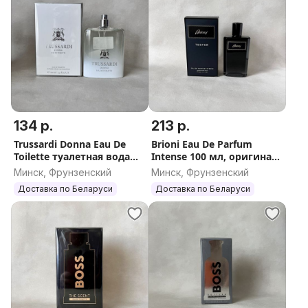
134 р.
213 р.
Trussardi Donna Eau De
Brioni Eau De Parfum
Toilette туалетная вода
Intense 100 мл, оригинал,
100 мл, оригинал, Италия
Франция (Бриони О Де
Минск, Фрунзенский
Минск, Фрунзенский
Парфюм Интенс)
Доставка по Беларуси
Доставка по Беларуси