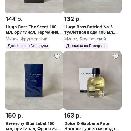
144 р.
132 р.
Hugo Boss The Scent 100
Hugo Boss Bottled No 6
мл, оригинал, Германия
туалетная вода 100 мл,
(Хуго Босс Зе Сцент
оригинал, Германия
Минск, Фрунзенский
Минск, Фрунзенский
Мужской)
Доставка по Беларуси
Доставка по Беларуси
150 р.
163 р.
Givenchy Blue Label 100
Dolce & Gabbana Pour
мл, оригинал, Франция
Homme туалетная вода