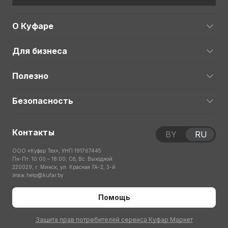
О Куфаре
Для бизнеса
Полезно
Безопасность
Контакты
BY
RU
ООО «Куфар Тех», УНП 191767445
Пн-Пт: 10:00 – 18:00; Сб, Вс: Выходной
220029, г. Минск, ул. Красная 7А-2, 3-й
этаж
help@kufar.by
Помощь
Защита прав потребителей сервиса Куфар Маркет