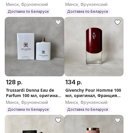
(Живанши Блю Лэйбл
125 мл, оригинал,
Минск, Фрунзенский
Минск, Фрунзенский
мужской)
Франция, Италия
Доставка по Беларуси
Доставка по Беларуси
128 р.
134 р.
Trussardi Donna Eau de
Givenchy Pour Homme 100
Parfum 100 мл, оригинал,
мл, оригинал, Франция
Италия (Труссарди Донна
(Живанши Пур Ом
Минск, Фрунзенский
Минск, Фрунзенский
О Де Парфюм)
мужской)
Доставка по Беларуси
Доставка по Беларуси