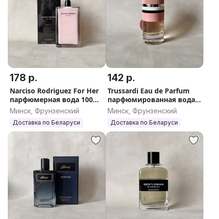
178 р.
142 р.
Narciso Rodriguez For Her
Trussardi Eau de Parfum
парфюмерная вода 100
парфюмированная вода
мл, оригинал, Франция
90 мл, оригинал, Италия
Минск, Фрунзенский
Минск, Фрунзенский
Доставка по Беларуси
Доставка по Беларуси