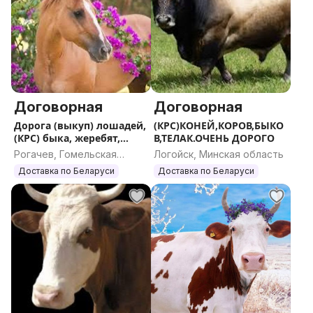
Договорная
Договорная
Дорога (выкуп) лошадей,
(КРС)КОНЕЙ,КОРОВ,БЫКО
(КРС) быка, жеребят,
В,ТЕЛАК.ОЧЕНЬ ДОРОГО
тёлок)
Рогачев, Гомельская
Логойск, Минская область
область
Доставка по Беларуси
Доставка по Беларуси