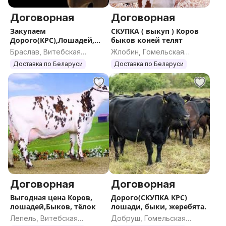
Договорная
Договорная
Закупаем
СКУПКА ( выкуп ) Коров
Дорого(КРС),Лошадей,
быков коней телят
Быков, жеребят, тёло
Браслав, Витебская
Жлобин, Гомельская
область
область
Доставка по Беларуси
Доставка по Беларуси
Договорная
Договорная
Выгодная цена Коров,
Дорого(СКУПКА КРС)
лошадей,Быков, тёлок
лошади, быки, жеребята.
Лепель, Витебская
Добруш, Гомельская