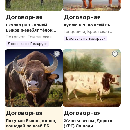
Договорная
Договорная
Скупка (КРС) коней
Куплю КРС по всей РБ
Быков жеребят тёлок
Ганцевичи, Брестская
дорого
Петриков, Гомельская
область
Доставка по Беларуси
область
Доставка по Беларуси
Договорная
Договорная
Покупаю Быков, коров,
Живым весом ,Дорого
лошадей по всей РБ
(КРС) Лошади.