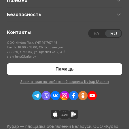
Полезно
Безопасность
Контакты
BY
RU
ООО «Куфар Тех», УНП 191767445
Пн-Пт: 10:00 – 18:00; Сб, Вс: Выходной
220029, г. Минск, ул. Красная 7А-2, 3-й
этаж
help@kufar.by
Помощь
Защита прав потребителей сервиса Куфар Маркет
Куфар — площадка объявлений Беларуси. ООО «Куфар