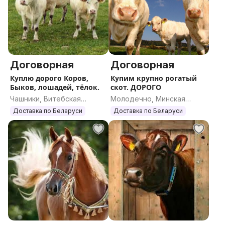
Договорная
Договорная
Куплю дорого Коров,
Купим крупно рогатый
Быков, лошадей, тёлок.
скот. ДОРОГО
Чашники, Витебская
Молодечно, Минская
область
область
Доставка по Беларуси
Доставка по Беларуси