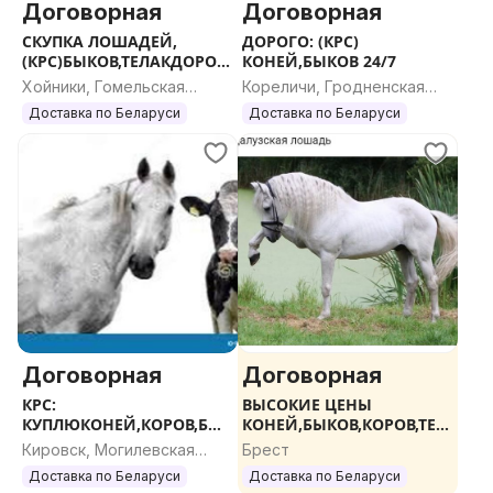
Договорная
Договорная
СКУПКА ЛОШАДЕЙ,
ДОРОГО: (КРС)
(КРС)БЫКОВ,ТЕЛАКДОРОГ
КОНЕЙ,БЫКОВ 24/7
О
Хойники, Гомельская
Кореличи, Гродненская
область
область
Доставка по Беларуси
Доставка по Беларуси
Договорная
Договорная
КРС:
ВЫСОКИЕ ЦЕНЫ
КУПЛЮКОНЕЙ,КОРОВ,БЫК
КОНЕЙ,БЫКОВ,КОРОВ,ТЕЛ
ОВ,ТЕЛАК.ДОРОГО
АК
Кировск, Могилевская
Брест
область
Доставка по Беларуси
Доставка по Беларуси