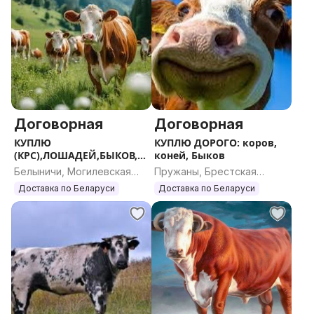
Договорная
Договорная
КУПЛЮ
КУПЛЮ ДОРОГО: коров,
(КРС),ЛОШАДЕЙ,БЫКОВ,Д
коней, Быков
ОРОГО
Белыничи, Могилевская
Пружаны, Брестская
область
область
Доставка по Беларуси
Доставка по Беларуси