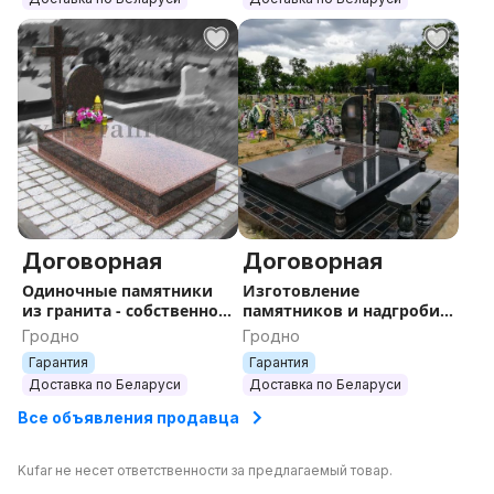
Договорная
Договорная
Одиночные памятники
Изготовление
из гранита - собственное
памятников и надгробий
производство, установка,
из гранита в Гродно. Под
Гродно
Гродно
гравировка
ключ с доставкой и
Гарантия
Гарантия
установкой.
Доставка по Беларуси
Доставка по Беларуси
Все объявления продавца
Kufar не несет ответственности за предлагаемый товар.