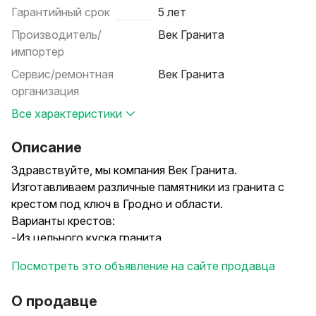
Гарантийный срок
5 лет
Производитель/
Век Гранита
импортер
Сервис/ремонтная
Век Гранита
организация
Все характеристики
Описание
Здравствуйте, мы компания Век Гранита.
Изготавливаем различные памятники из гранита с
крестом под ключ в Гродно и области.
Варианты крестов:
-Из цельного куска гранита
-Соединенные из нескольких гранитных частей
Посмотреть это объявление на сайте продавца
-Отдельностоящие
-Соединенные со стелой (из одного куска гранита)
О продавце
-Кованые из бронзы и другие варианты.