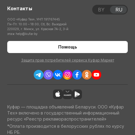
Контакты
BY
RU
ООО «Куфар Тех», УНП 191767445
Пн-Пт: 10:00 – 18:00; Сб, Вс: Выходной
220029, г. Минск, ул. Красная 7А-2, 3-й
этаж
help@kufar.by
Помощь
Защита прав потребителей сервиса Куфар Маркет
Куфар — площадка объявлений Беларуси. ООО «Куфар
Тех» включено в государственный информационный
ресурс «Реестр рекламораспространителей»
*Оплата производится в белорусских рублях по курсу
НБ РБ.