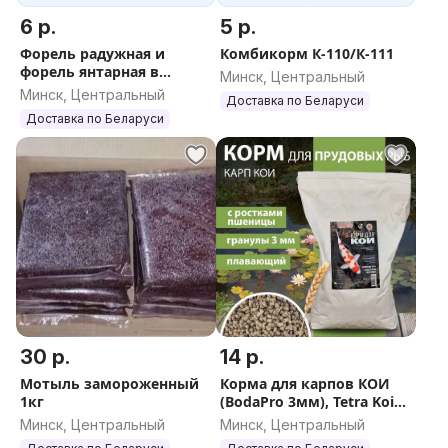
6 р.
5 р.
Форель радужная и
Комбикорм К-110/К-111
форель янтарная в
Минск, Центральный
Минске с доставкой
Минск, Центральный
Доставка по Беларуси
Доставка по Беларуси
30 р.
14 р.
Мотыль замороженный
Корма для карпов КОИ
1кг
(BodaPro 3мм), Tetra Koi
Sticks, Tetra Pond Sticks)
Минск, Центральный
Минск, Центральный