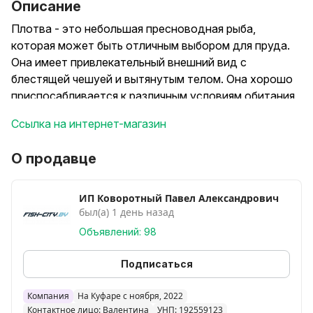
Описание
Плотва - это небольшая пресноводная рыба,
которая может быть отличным выбором для пруда.
Она имеет привлекательный внешний вид с
блестящей чешуей и вытянутым телом. Она хорошо
приспосабливается к различным условиям обитания
и обладает высокой выносливостью. Плотва
Ссылка на интернет-магазин
является всеядной рыбой, что означает, что она
питается разнообразной пищей, включая водных
О продавце
беспозвоночных и растительность. Это делает ее
полезной для поддержания баланса водной
экосистемы в пруду.
ИП Коворотный Павел Александрович
был(а) 1 день назад
ЦЕНА за шт:
Объявлений: 98
6-10 см - 1.9 BYN
10-20 см - 2.4 BYN
Подписаться
! Наличие уточняйте по телефону, возможен
предзаказ.
Компания
На Куфаре с ноября, 2022
Контактное лицо: Валентина
УНП: 192559123