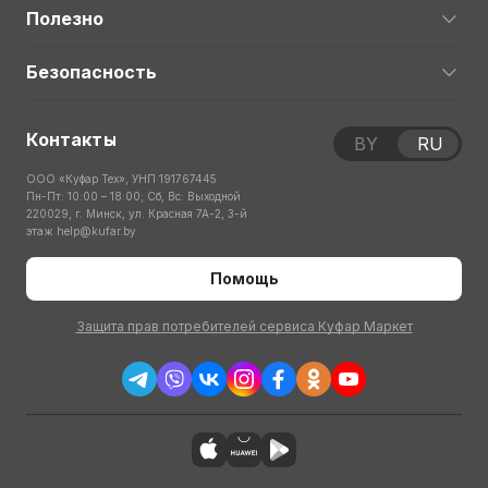
Полезно
Безопасность
Контакты
BY
RU
ООО «Куфар Тех», УНП 191767445
Пн-Пт: 10:00 – 18:00; Сб, Вс: Выходной
220029, г. Минск, ул. Красная 7А-2, 3-й
этаж
help@kufar.by
Помощь
Защита прав потребителей сервиса Куфар Маркет