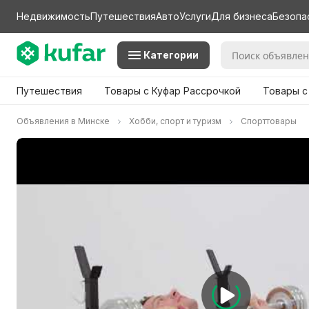
Недвижимость
Путешествия
Авто
Услуги
Для бизнеса
Безопа
Категории
Путешествия
Товары с Куфар Рассрочкой
Товары с
Объявления в Минске
Хобби, спорт и туризм
Спорттовары