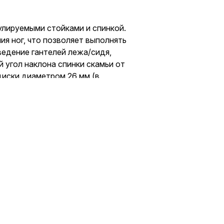
улируемыми стойками и спинкой.
ия ног, что позволяет выполнять
ведение гантелей лежа/сидя,
й угол наклона спинки скамьи от
диски диаметром 26 мм (в
емыми стойками
й лежа/сидя, разгибание и
m)
.