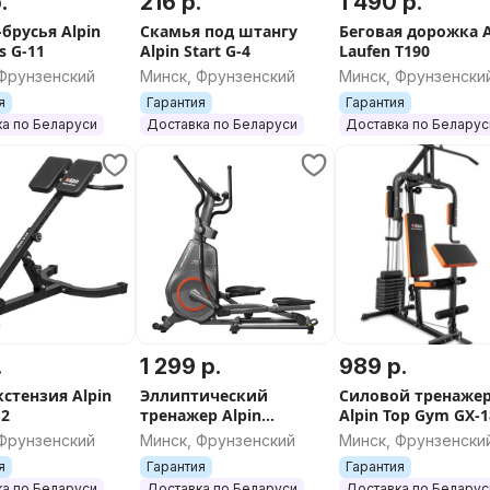
.
216 р.
1 490 р.
брусья Alpin
Скамья под штангу
Беговая дорожка A
cs G-11
Alpin Start G-4
Laufen T190
 Фрунзенский
Минск, Фрунзенский
Минск, Фрунзенски
я
Гарантия
Гарантия
а по Беларуси
Доставка по Беларуси
Доставка по Беларус
.
1 299 р.
989 р.
кстензия Alpin
Эллиптический
Силовой тренаже
12
тренажер Alpin
Alpin Top Gym GX-
Edelweiss X-200
 Фрунзенский
Минск, Фрунзенский
Минск, Фрунзенски
я
Гарантия
Гарантия
а по Беларуси
Доставка по Беларуси
Доставка по Беларус