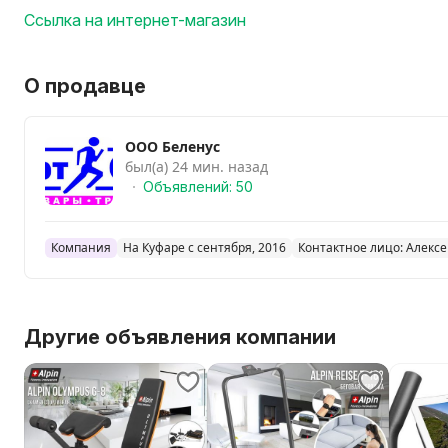
Вес брутто 22,5 кг.
Ссылка на интернет-магазин
Макс. вес пользователя 120 кг.
Гарантия 2 года
О продавце
ООО Беленус
был(а) 24 мин. назад
Объявлений: 50
Компания
На Куфаре с сентября, 2016
Контактное лицо: Алекс
Другие объявления компании