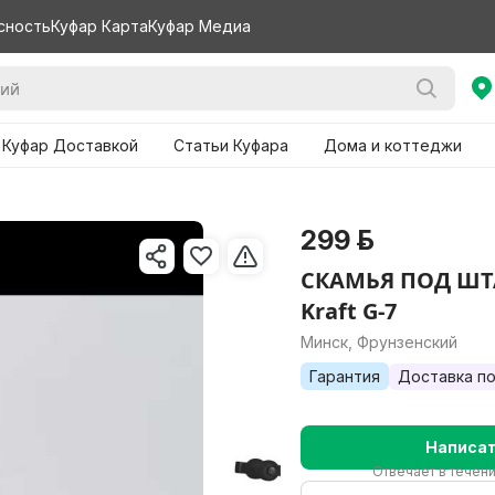
сность
Куфар Карта
Куфар Медиа
 Куфар Доставкой
Статьи Куфара
Дома и коттеджи
299 р.
СКАМЬЯ ПОД ШТА
Kraft G-7
Минск, Фрунзенский
Гарантия
Доставка по
Написа
Отвечает в течен