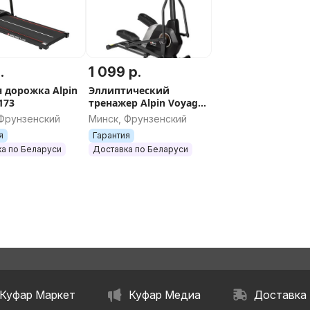
.
1 099 р.
я дорожка Alpin
Эллиптический
-173
тренажер Alpin Voyager
X-187
 Фрунзенский
Минск, Фрунзенский
я
Гарантия
а по Беларуси
Доставка по Беларуси
Куфар Маркет
Куфар Медиа
Доставка