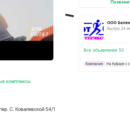
Позвони
ООО Белен
был(а) 24 м
Все объявления:
50
Компания
На Куфаре с 
ые комплексы
пер. С. Ковалевской 54/1