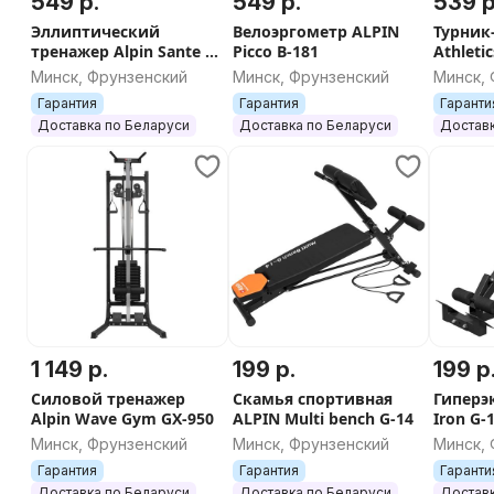
549 р.
549 р.
539 р
Эллиптический
Велоэргометр ALPIN
Турник-
тренажер Alpin Sante X-
Picco B-181
Athleti
171
Минск, Фрунзенский
Минск, Фрунзенский
Минск,
Гарантия
Гарантия
Гаранти
Доставка по Беларуси
Доставка по Беларуси
Доставк
1 149 р.
199 р.
199 р
Силовой тренажер
Скамья спортивная
Гиперэ
Alpin Wave Gym GX-950
ALPIN Multi bench G-14
Iron G-
Минск, Фрунзенский
Минск, Фрунзенский
Минск,
Гарантия
Гарантия
Гаранти
Доставка по Беларуси
Доставка по Беларуси
Доставк