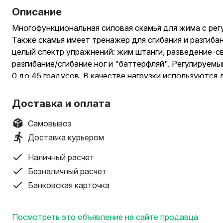
Описание
Многофункциональная силовая скамья для жима с рег
Также скамья имеет тренажер для сгибания и разгибан
целый спектр упражнений: жим штанги, разведение-с
разгибание/сгибание ног и "баттерфляй". Регулируемы
0 до 45 градусов. В качестве нагрузки используются 
комплект не входят).
Тип многофункциональная силовая скамья с регулиру
Доставка и оплата
Упражнения жим штанги, разведение-сведение гантеле
сгибание ног
Самовывоз
Рама устойчивая, с однослойной покраской (38*38m
Доставка курьером
Нагрузка на стойки для штанги 100 кг.
Наличный расчет
Сидение комфортабельное (40 мм.)
Регулировка положения сидения 3 положения
Безналичный расчет
Складывание есть
Банковская карточка
Размер в сложенном виде (Д*Ш*В) 113*72*162 см.
Размер в рабочем состоянии (Д*Ш*В) 166*121*120 см
Посмотреть это объявление на сайте продавца
Вес нетто 20,5 кг.