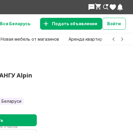
Вся Беларусь
Подать объявление
Войти
Новая мебель от магазинов
Аренда квартир
Детские 
НГУ Alpin
 Беларуси
ть
ие 3 часов