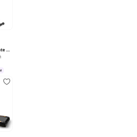
te X-
й
и