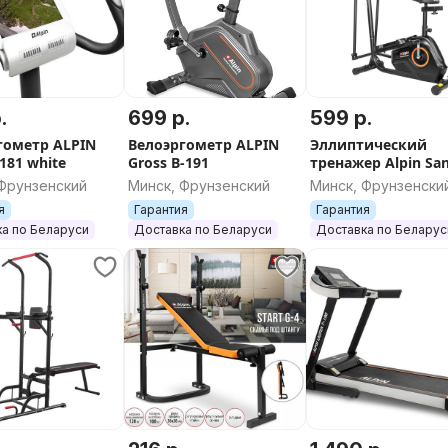
.
699 р.
599 р.
гометр ALPIN
Велоэргометр ALPIN
Эллиптический
-181 white
Gross B-191
тренажер Alpin San
172 с сиденьем
 Фрунзенский
Минск, Фрунзенский
Минск, Фрунзенски
я
Гарантия
Гарантия
а по Беларуси
Доставка по Беларуси
Доставка по Беларус