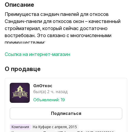
Описание
Преимущества сэндвич панелей для откосов
Сэндвич-панели для откосов окон – качественный
стройматериал, который сейчас достаточно
востребован. Это связано с многочисленными
преимуществами:
Гарантирована качественная шумо- и
Ссылка на интернет-магазин
термоизоляция. Обеспечивается усиленное
утепление благодаря монтажной пене для отличной
О продавце
фиксации материала с откосом.
Не нужен постоянный уход и обслуживание. Все
загрязнения легко смываются с помощью моющего
ОлОткос
был(а) 2 ч. назад
раствора. При этом конструкция не страдает,
сохраняя аккуратный вид.
Объявлений: 19
Обеспечивается качественная паропроницаемость.
По сравнению с гипсокартоном материал не мокнет,
Подписаться
не трескается под влиянием влажности.
Конструкции имеют небольшой вес (1 кв. м. при
Компания
На Куфаре с апреля, 2015