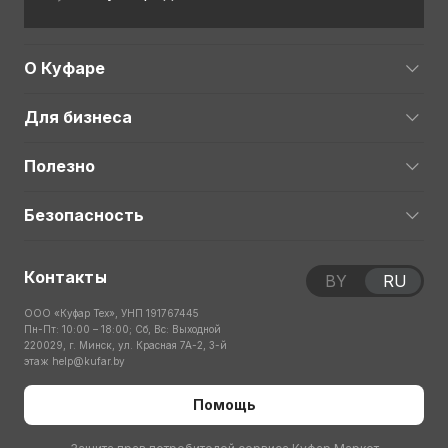
О Куфаре
Для бизнеса
Полезно
Безопасность
Контакты
BY
RU
ООО «Куфар Тех», УНП 191767445
Пн-Пт: 10:00 – 18:00; Сб, Вс: Выходной
220029, г. Минск, ул. Красная 7А-2, 3-й
этаж
help@kufar.by
Помощь