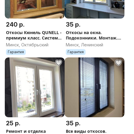
240 р.
35 р.
Откосы Кюнель QUNELL -
Откосы на окна.
премиум класс. Система
Подоконники. Монтаж.
откосов Qunell
Ремонт.
Минск, Октябрьский
Минск, Ленинский
Гарантия
Гарантия
25 р.
35 р.
Ремонт и отделка
Все виды откосов.