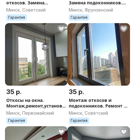
откосов. Замена
Замена подоконников.
подоконников.
Помощь в выборе
Минск, Советский
Минск, Фрунзенский
материалов.Консультаци
Гарантия
Гарантия
я.Гарантия.
35 р.
35 р.
Откосы на окна.
Монтаж откосов и
Монтаж,ремонт,установк
подоконников. Ремонт и
а. Подоконники.
замена. Изготовление.
Минск, Первомайский
Минск, Советский
Гарантия
Гарантия