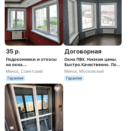
35 р.
Договорная
Подоконники и откосы
Окна ПВХ. Низкие цены.
на окна.
Быстро.Качественно. Под
Монтаж,ремонт,замена.
ключ.
Минск, Советский
Минск, Московский
Гарантия
Гарантия