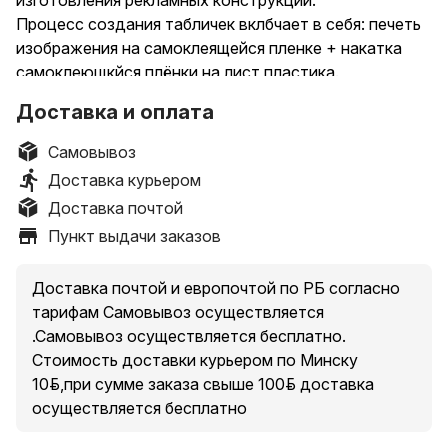
изготовления рекламных конструкций.
Процесс создания табличек вклбчает в себя: печеть
изображения на самоклеящейся пленке + накатка
самоклеющкйся плёнки на лист пластика.
Таблички могут быть использованы как на улице так
Доставка и оплата
м в помещении.
Стоимость 1 м.кв 90руб
Самовывоз
Доставка по всей РБ*
Доставка курьером
Почта и европочта
Доставка почтой
Пункт выдачи заказов
Доставка почтой и европочтой по РБ согласно
тарифам Самовывоз осуществляется
.Самовывоз осуществляется бесплатно.
Стоимость доставки курьером по Минску
10руб.,при сумме заказа свыше 100руб. доставка
осуществляется бесплатно