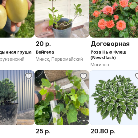
20 р.
Договорная
дынная груша
Вейгела
Роза Нью Флеш
(Newsflash)
Фрунзенский
Минск, Первомайский
Могилев
25 р.
20.80 р.