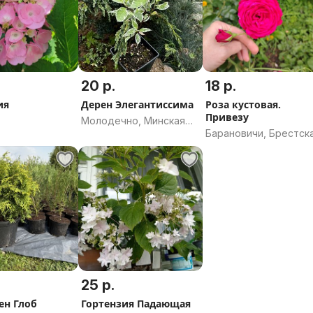
20 р.
18 р.
ия
Дерен Элегантиссима
Роза кустовая.
Привезу
Молодечно, Минская
Барановичи, Брестск
область
область
25 р.
ен Глоб
Гортензия Падающая