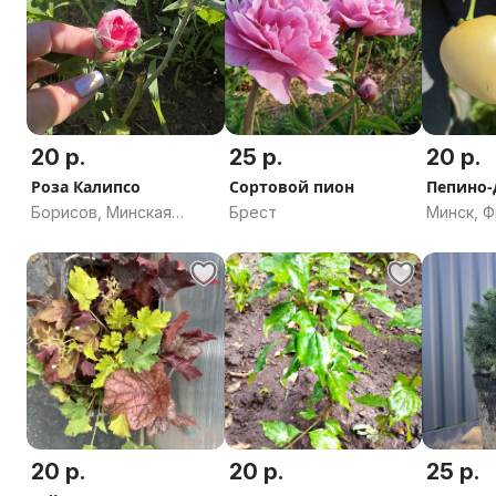
20 р.
25 р.
20 р.
Роза Калипсо
Сортовой пион
Пепино-
Борисов, Минская
Брест
Минск, 
область
20 р.
20 р.
25 р.