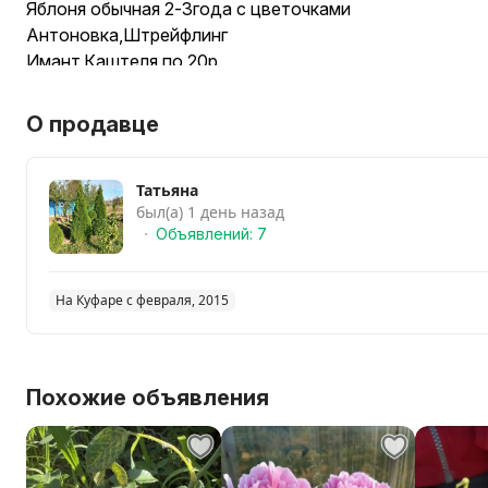
Яблоня обычная 2-3года с цветочками
Антоновка,Штрейфлинг
Имант,Каштеля по 20р
Смородина черн.Бен хауп,
Бен алдер по 12р
О продавце
Крыжовник Сенатор,Олани все по 12р
Жимолость Бориал бист,Зинри по 18р
Татьяна
Малина Полька,Полана, Таганка лето по 3р
был(а) 1 день назад
Ежевика Тройная корона,Карака блек по 10р
Объявлений: 7
Наличие уточняйте,саженцам свойственно заканчива
Мы находимся:могилевский район Сидоровичский с/с
д.Боровка
На Куфаре с февраля, 2015
(по гомелькой трассе 11км от кольца мясокомбината).
Похожие объявления