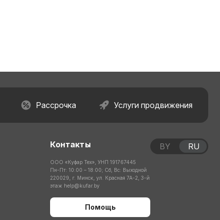
Рассрочка
Услуги продвижения
Контакты
BY
RU
ООО «Куфар Тех», УНП 191767445
Пн-Пт: 10:00 – 18:00; Сб, Вс: Выходной
220029, г. Минск, ул. Красная 7А-2, 3-й
этаж
help@kufar.by
Помощь