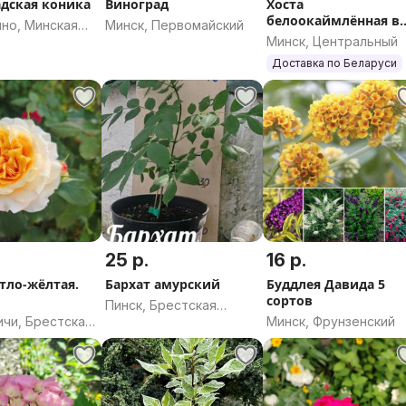
адская коника
Виноград
Хоста
белоокаймлённая в
но, Минская
Минск, Первомайский
Минске с доставкой
Минск, Центральный
Доставка по Беларуси
25 р.
16 р.
етло-жёлтая.
Бархат амурский
Буддлея Давида 5
сортов
Пинск, Брестская
ичи, Брестская
Минск, Фрунзенский
область