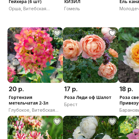
Гейхера (6 шт)
КИЗИЛ
Ель кан
Орша, Витебская
Гомель
Молодеч
область
область
20 р.
17 р.
18 р.
Гортензия
Роза Леди оф Шалот
Роза св
метельчатая 2-3л
Привезу
Брест
Глубокое, Витебская
Баранов
область
область