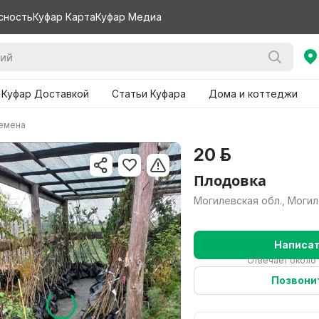
сность
Куфар Карта
Куфар Медиа
 Куфар Доставкой
Статьи Куфара
Дома и коттеджи
семена
20 р.
Плодовка
Могилевская обл., Моги
Написа
Отвечает около 
Позвони