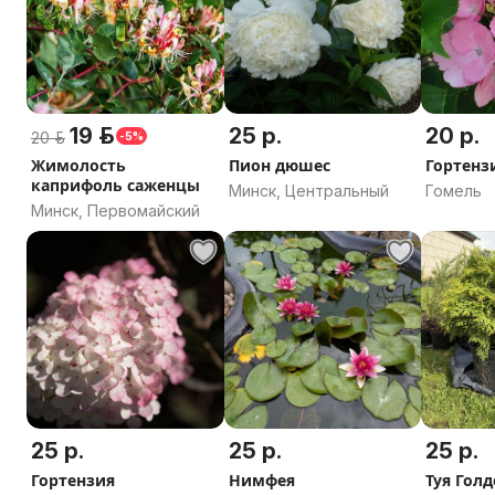
19 р.
25 р.
20 р.
20 р.
-5%
Жимолость
Пион дюшес
Гортенз
каприфоль саженцы
Минск, Центральный
Гомель
Минск, Первомайский
25 р.
25 р.
25 р.
Гортензия
Нимфея
Туя Голд