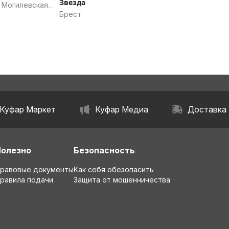
Звезда
 Могилевская
Брест
Куфар Маркет
Куфар Медиа
Доставка
Полезно
Безопасность
равовые документы
Как себя обезопасить
равила подачи
Защита от мошенничества