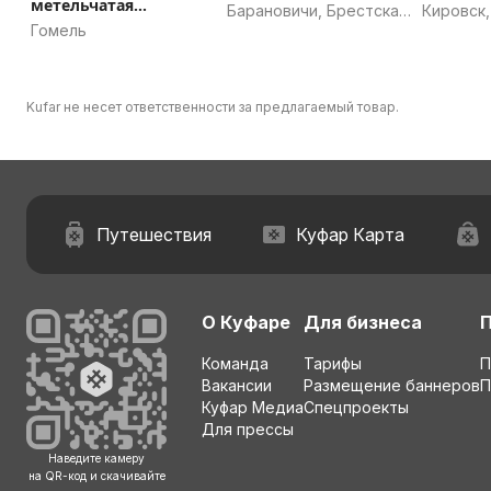
метельчатая
Барановичи, Брестская
Кировск,
Самарская Лидия
Гомель
область
область
Kufar не несет ответственности за предлагаемый товар.
Путешествия
Куфар Карта
О Куфаре
Для бизнеса
Команда
Тарифы
П
Вакансии
Размещение баннеров
П
Куфар Медиа
Спецпроекты
Для прессы
Наведите камеру
на QR-код и скачивайте