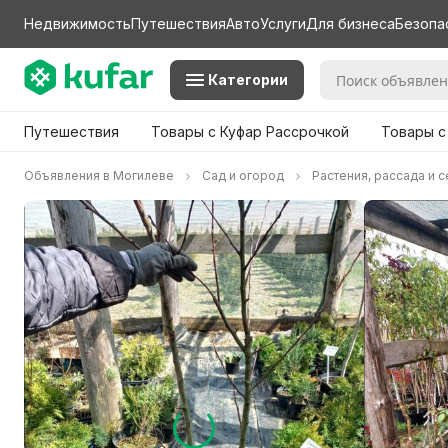
Недвижимость
Путешествия
Авто
Услуги
Для бизнеса
Безопа
Категории
Путешествия
Товары с Куфар Рассрочкой
Товары с
Объявления в Могилеве
Сад и огород
Растения, рассада и 