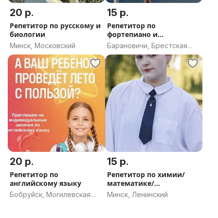
20 р.
15 р.
Репетитор по русскому и
Репетитор по
биологии
фортепиано и
сольфеджио
Минск, Московский
Барановичи, Брестская
область
20 р.
15 р.
Репетитор по
Репетитор по химии/
английскому языку
математике/
информатике для 1-11
Бобруйск, Могилевская
Минск, Ленинский
область