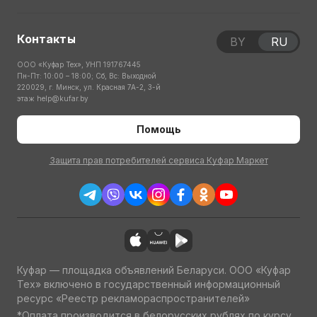
Контакты
BY
RU
ООО «Куфар Тех», УНП 191767445
Пн-Пт: 10:00 – 18:00; Сб, Вс: Выходной
220029, г. Минск, ул. Красная 7А-2, 3-й
этаж
help@kufar.by
Помощь
Защита прав потребителей сервиса Куфар Маркет
Куфар — площадка объявлений Беларуси. ООО «Куфар
Тех» включено в государственный информационный
ресурс «Реестр рекламораспространителей»
*Оплата производится в белорусских рублях по курсу