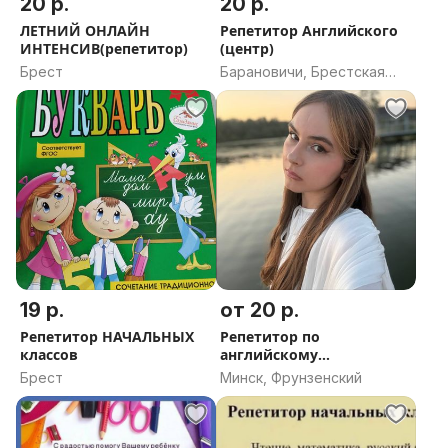
20 р.
20 р.
ЛЕТНИЙ ОНЛАЙН
Репетитор Английского
ИНТЕНСИВ(репетитор)
(центр)
Брест
Барановичи, Брестская
область
19 р.
от 20 р.
Репетитор НАЧАЛЬНЫХ
Репетитор по
классов
английскому
(подготовка к обучению
Брест
Минск, Фрунзенский