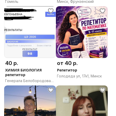
Обществоведению
Гомель
Минск, Фрунзенский
40 р.
от 40 р.
ХИМИЯ БИОЛОГИЯ
Репетитор
репетитор
Голодеда ул, 17к1, Минск
Генерала Белобородова
ул, Витебск, Витебская
область