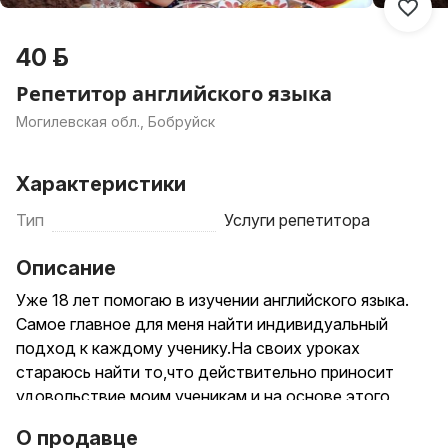
40 р.
Репетитор английского языка
Могилевская обл., Бобруйск
Характеристики
Тип
Услуги репетитора
Описание
Уже 18 лет помогаю в изучении английского языка.
Самое главное для меня найти индивидуальный
подход к каждому ученику.На своих уроках
стараюсь найти то,что действительно приносит
удовольствие моим ученикам и на основе этого
строю наши занятия. Буду рада помочь и вам в
О продавце
познании этого замечательного языка.