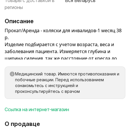
Товары с доставкой в
Вся Беларусь
регионы
Описание
Прокат/Аренда - коляски для инвалидов-1 месяц 38
р.
Изделие подбирается с учетом возраста, веса и
заболевания пациента. Измеряется глубина и
ширина сидения, так же расстояние от кресла до
подножек. Людям, носящим 46 размер одежды,
подойдет коляска для инвалидов 38 — 40 см. Если
Медицинский товар. Имеются противопоказания и
вещи 48 — 50 размера, токоляска для инвалидов 42
побочные реакции. Перед использованием
— 43 см. Измерьте ширину бедер, и прибавьте 5
ознакомьтесь с инструкцией и
проконсультируйтесь с врачом
сантиметров. Определите место изгиба бедер, и
лентой замерьте расстояние до коленного сгиба.
Аналогично прибавляете до 7 см, и получаете
Ссылка на интернет-магазин
параметр глубины. Например, габариты 20
дюймового изделия будут равны 1050х690х920 мм
О продавце
(длина — ширина — высота). Погрешность