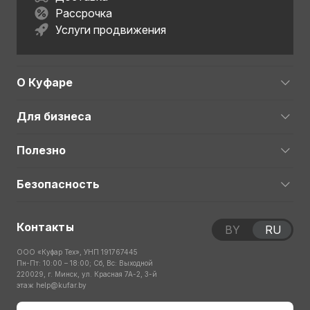
Рассрочка
Услуги продвижения
О Куфаре
Для бизнеса
Полезно
Безопасность
Контакты
BY
RU
ООО «Куфар Тех», УНП 191767445
Пн-Пт: 10:00 – 18:00; Сб, Вс: Выходной
220029, г. Минск, ул. Красная 7А-2, 3-й
этаж
help@kufar.by