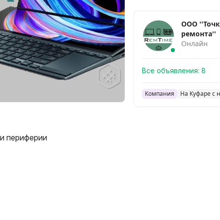
ООО ''Точ
ремонта''
Онлайн
Все объявления:
8
Компания
На Куфаре с 
и периферии