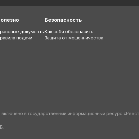
Полезно
Безопасность
равовые документы
Как себя обезопасить
равила подачи
Защита от мошенничества
» включено в государственный информационный ресурс «Реес
Б.