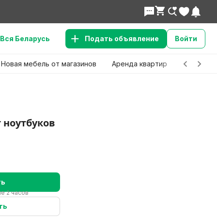
Вся Беларусь
Подать объявление
Войти
Новая мебель от магазинов
Аренда квартир
Детские 
 ноутбуков
ть
е 2 часов
ть