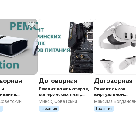
Настройка и подключение
нт пк Минск, компьютерный
оутбуков подбор ноутбука
туры, замена матрицы, замена
ся ноутбук, выключается ноутбук.
ворная
Договорная
Договорная
 и
Ремонт компьютеров,
Ремонт очков
ивание
материнских плат,
виртуальной
х приставок
блоков питания
реальности
 Советский
Минск, Советский
Максима Богданов
tion, Xbox,
ул, 155, Минск
я
Гарантия
Гарантия
do