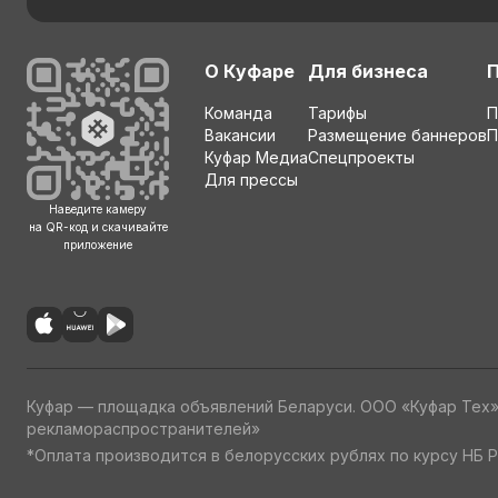
О Куфаре
Для бизнеса
Команда
Тарифы
П
Вакансии
Размещение баннеров
П
Куфар Медиа
Спецпроекты
Для прессы
Наведите камеру
на QR-код и скачивайте
приложение
Куфар — площадка объявлений Беларуси. ООО «Куфар Тех
рекламораспространителей»
*Оплата производится в белорусских рублях по курсу НБ Р