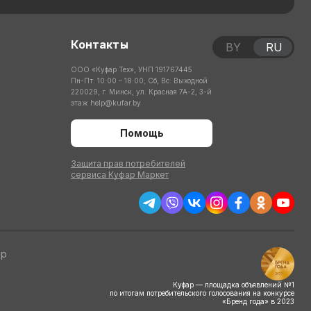
Контакты
BY
RU
ООО «Куфар Тех», УНП 191767445
Пн-Пт: 10:00 – 18:00; Сб, Вс: Выходной
220029, г. Минск, ул. Красная 7А-2, 3-й
этаж
help@kufar.by
Помощь
Защита прав потребителей
сервиса Куфар Маркет
тр
Куфар — площадка объявлений №1
по итогам потребительского голосования на конкурсе
«Бренд года» в 2023