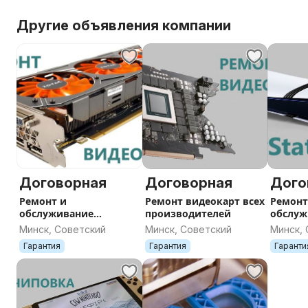
Excel) Настройка wifi роутера Настройка интернета 
интернет роутера ремонт ноута ремонт ноутов, ремо
Другие объявления компании
мастер, мастер по ремонту пк , мастер по ремонту н
установка программ удаление вирусов, замена клавиа
зарядки, тормозит ноутбук, ускорить ноутбук , греет
Договорная
Договорная
Дого
Ремонт и
Ремонт видеокарт всех
Ремонт
обслуживание
производителей
обслуж
видеокарт
игровы
Минск, Советский
Минск, Советский
Минск,
Playsta
Гарантия
Гарантия
Гаранти
Ninten