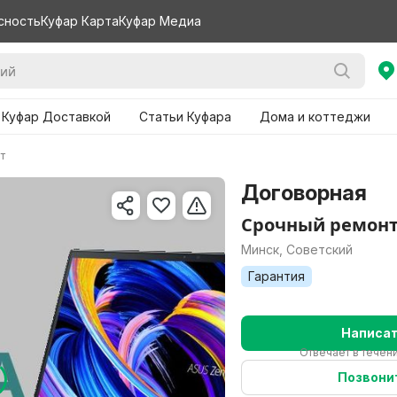
сность
Куфар Карта
Куфар Медиа
 Куфар Доставкой
Статьи Куфара
Дома и коттеджи
т
Договорная
Срочный ремонт
Минск, Советский
Гарантия
Написа
Отвечает в течени
Позвони