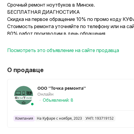
Срочный ремонт ноутбуков в Минске.
БЕСПЛАТНАЯ ДИАГНОСТИКА
Скидка на первое обращение 10% по промо коду КУФ
Стоимость ремонта уточняйте по телефону или на сайте
80% работ производим в день обращения
Даем гарантию на произведенную работу и запчасти
до 1-го года.
Посмотреть это объявление на сайте продавца
Виды работ:
Компьютерный мастер. Ремонт компьютеров и ноутбу
О продавце
Удаление вирусов. Установка Программ. Восстановле
Установка Windows, Установка драйверов Чистка комп
ООО ''Точка ремонта''
чистка ПК Удаление вирусов Замена термопасты Уст
Онлайн
Установка программ на ноутбук Установка программ 
Объявлений: 8
удаленных файлов Восстановление данных с жесткого 
плазмы, ремонт подсветки Замена матрицы ноутбука 
Компания
На Куфаре с ноября, 2023
УНП: 193719152
Замена экрана на ноутбуке Замена жесткого диска С
блоков питания Апгрейд ноутбука Установка антивиру