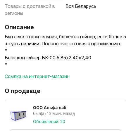
Товары с доставкой в
Вся Беларусь
регионы
Описание
Бытовка строительная, блок-контейнер, есть более 5
штук в наличии. Полностью готовая к проживанию.
*
Блок контейнер БК-00 5,85х2,40х2,40
*
Каркас металлический, нижний и верхний периметр,
Ссылка на интернет-магазин
лага усиления - швеллер
гнутый 100х50х3, угловые стойки – угол г/к 75х75х5,
О продавце
каркас окрашен грунтомэмалью ХВ-0278 синего
цвета в 2 слоя.
*
ООО Альфа лаб
был(а) 13 мин. назад
Стены: снаружи профнастил оцинкованный С8,
0.35мм; обрешётка каркаса из
Объявлений: 20
бруса 50х50 1-го сорта; утеплитель; пароизоляция –