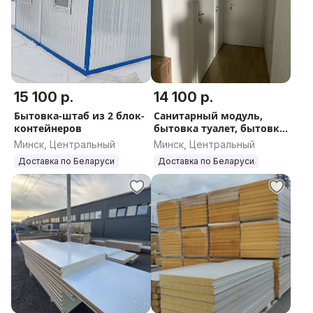
*
Цена указана без НДС
Наш сайт - Бытовка.бел
15 100 р.
14 100 р.
Бытовка-штаб из 2 блок-
Санитарный модуль,
контейнеров
бытовка туалет, бытовка
с туалетом,
Минск, Центральный
Минск, Центральный
умывальником и
Доставка по Беларуси
Доставка по Беларуси
душевой кабиной