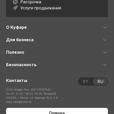
Рассрочка
Услуги продвижения
О Куфаре
Для бизнеса
Полезно
Безопасность
Контакты
BY
RU
ООО «Куфар Тех», УНП 191767445
Пн-Пт: 10:00 – 18:00; Сб, Вс: Выходной
220029, г. Минск, ул. Красная 7А-2, 3-й
этаж
help@kufar.by
Помощь