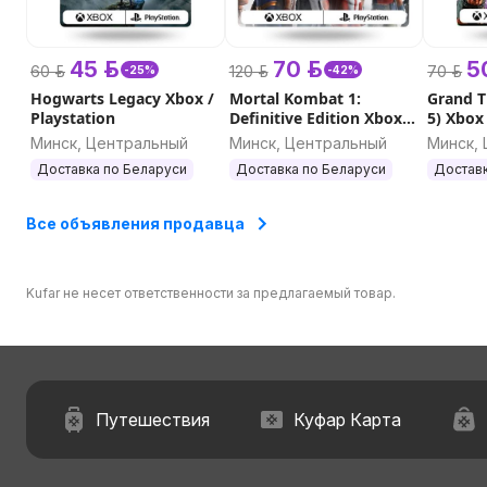
45 р.
70 р.
50
60 р.
120 р.
70 р.
-25%
-42%
Hogwarts Legacy Xbox /
Mortal Kombat 1:
Grand T
Playstation
Definitive Edition Xbox
5) Xbox
Series / Playstation 5
Минск, Центральный
Минск, Центральный
Минск,
Доставка по Беларуси
Доставка по Беларуси
Доставк
Все объявления продавца
Kufar не несет ответственности за предлагаемый товар.
Путешествия
Куфар Карта