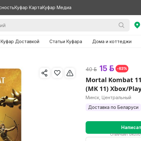
сность
Куфар Карта
Куфар Медиа
 Куфар Доставкой
Статьи Куфара
Дома и коттеджи
15 р.
40 р.
-63%
Mortal Kombat 11
(MK 11) Xbox/Pla
Минск, Центральный
Доставка по Беларуси
Написа
Отвечает около