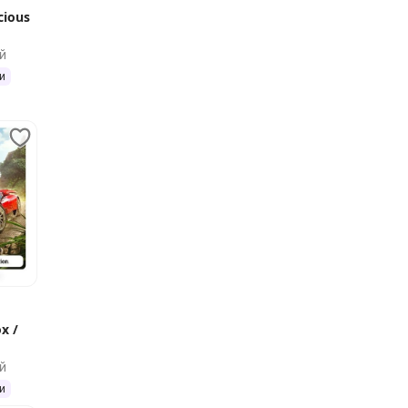
cious
й
и
x /
й
и