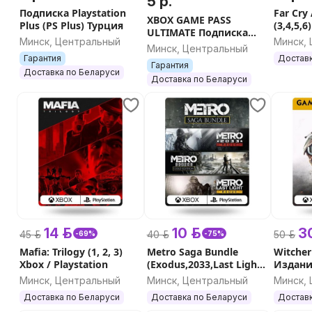
5 р.
Подписка Playstation
Far Cry
XBOX GAME PASS
Plus (PS Plus) Турция
(3,4,5,6
ULTIMATE Подписка
X/S
Минск, Центральный
Минск,
Xbox One / Series
Минск, Центральный
Гарантия
Доставк
Гарантия
Доставка по Беларуси
Доставка по Беларуси
14 р.
10 р.
30
45 р.
40 р.
50 р.
-69%
-75%
Mafia: Trilogy (1, 2, 3)
Metro Saga Bundle
Witcher
Xbox / Playstation
(Exodus,2033,Last Light)
Издани
Xbox/PS
Xbox / 
Минск, Центральный
Минск, Центральный
Минск,
Доставка по Беларуси
Доставка по Беларуси
Доставк