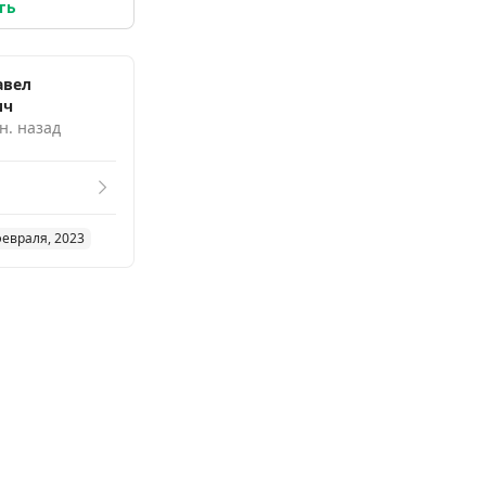
ть
авел
ич
н. назад
февраля, 2023