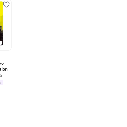
ox
tion
й
и