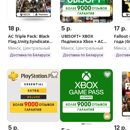
• Чтобы добавить в избранное - нажмите на кнопку "п
информацией о продавце, внизу данного объявления.
18 р.
5 р.
17 р.
AC Triple Pack: Black
UBISOFT+ XBOX
Fallout
Flag,Unity,Syndicate
Подписка Xbox + AC
года (G
Xbox/PS
Black Flag Resynced
Минск, Центральный
Минск, Центральный
Минск,
Доставка по Беларуси
Доставка по Беларуси
Доставк
5 р.
12 р.