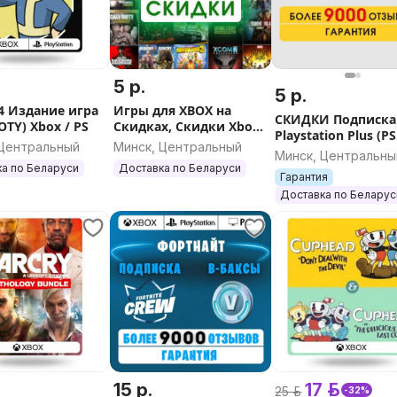
одписаться" в поле с
5 р.
5 р.
 4 Издание игра
Игры для XBOX на
СКИДКИ Подписка
OTY) Xbox / PS
Скидках, Скидки Xbox
Playstation Plus (PS
One/Series
 Центральный
Минск, Центральный
Plus) Украина для 
Минск, Центральны
PS5
а по Беларуси
Доставка по Беларуси
Гарантия
Доставка по Беларус
15 р.
17 р.
25 р.
-32%