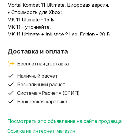
Mortal Kombat 11 Ultimate. Цифровая версия.
• Стоимость для Xbox:
MK 11 Ultimate - 15 руб.
MK 11 - уточняйте.
MK 11 Ultimate + Injustice 2 Leg. Edition - 20 руб.
Подходит для консолей Xbox One / Xbox Series S/X.
• Стоимость для Playstation уточняйте:
Доставка и оплата
MK 11 Ultimate
MK 11
Бесплатная доставка
MK 11 Ultimate + Injustice 2 Leg. Edition
Наличный расчет
Подходит для консолей Playstation 4/5.
Безналичный расчет
• Возможно оформление других игр серии Mortal Komba
Система «Расчет» (ЕРИП)
•••
Банковская карточка
БОЛЕЕ 9000 ОТЗЫВОВ НА КУФАРЕ !!!
- Информация о том, как просмотреть отзывы находит
Посмотреть это объявление на сайте продавца
•••
Ссылка на интернет-магазин