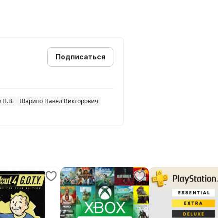
 запись) Xbox / Playstation.
Подписаться
 П.В.
Шарипо Павел Викторович
личными.
информацией о продавце, внизу
акже в поле с информацией о