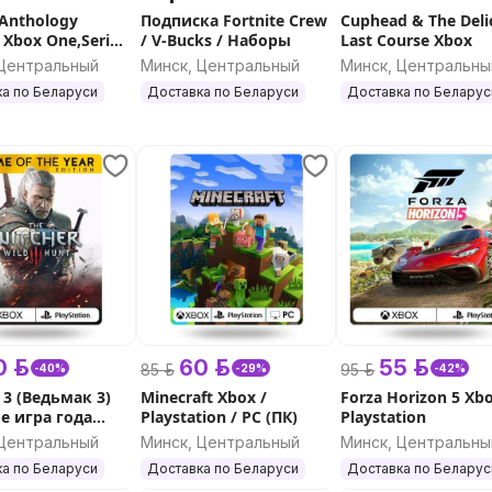
 Anthology
Подписка Fortnite Crew
Cuphead & The Deli
) Xbox One,Series
/ V-Bucks / Наборы
Last Course Xbox
 Центральный
Минск, Центральный
Минск, Центральны
а по Беларуси
Доставка по Беларуси
Доставка по Беларус
 р.
60 р.
55 р.
85 р.
95 р.
-40%
-29%
-42%
 3 (Ведьмак 3)
Minecraft Xbox /
Forza Horizon 5 Xbo
е игра года
Playstation / PC (ПК)
Playstation
PS
 Центральный
Минск, Центральный
Минск, Центральны
а по Беларуси
Доставка по Беларуси
Доставка по Беларус