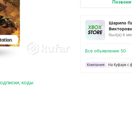
Позвони
Шарипо П
Викторов
был(а) 6 ми
Все объявления:
50
Компания
На Куфаре с 
подписки, коды