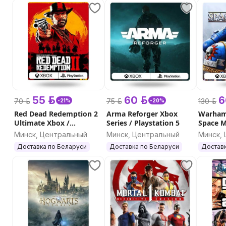
55 р.
60 р.
6
70 р.
75 р.
130 р.
-21%
-20%
Red Dead Redemption 2
Arma Reforger Xbox
Warham
Ultimate Xbox /
Series / Playstation 5
Space M
Playstation
Series /
Минск, Центральный
Минск, Центральный
Минск,
PC
Доставка по Беларуси
Доставка по Беларуси
Доставк