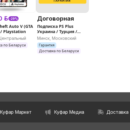
 р.
Договорная
-29%
heft Auto V (GTA
Подписка PS Plus
 / Playstation
Украина / Турция /
Индия
 Центральный
Минск, Московский
а по Беларуси
Гарантия
Доставка по Беларуси
Куфар Маркет
Куфар Медиа
Доставка