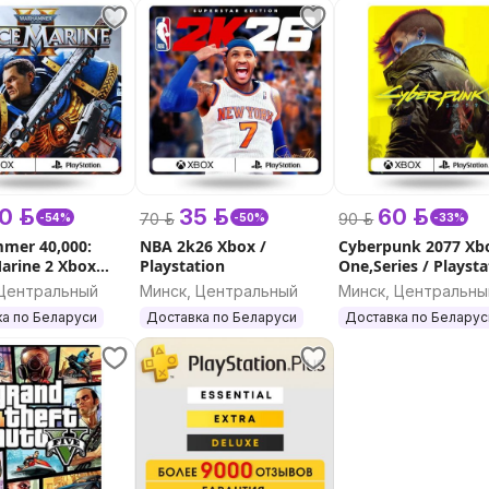
0 р.
35 р.
60 р.
70 р.
90 р.
-54%
-50%
-33%
mer 40,000:
NBA 2k26 Xbox /
Cyberpunk 2077 Xb
arine 2 Xbox
Playstation
One,Series / Playsta
 Playstation 5 /
 Центральный
Минск, Центральный
Минск, Центральны
а по Беларуси
Доставка по Беларуси
Доставка по Беларус