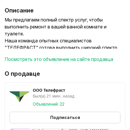
Описание
Мы предлагаем полный спектр услуг, чтобы
выполнить ремонт в вашей ванной комнате и
туалете.
Наша команда опытных специалистов
"ТЕЛЕФРАСТ" готова выполнить широкий спектр
работ:
Посмотреть это объявление на сайте продавца
- укладка плитки;
- установка новых сантехнических приборов;
О продавце
- монтаж душевых кабин, ванн и мебели;
- проведение электромонтажных и сантехнических
работ;
ООО Телефраст
был(а) 21 мин. назад
- ремонт и замена водопровода, канализации и
систем отопления.
Объявлений: 22
Мы также предлагаем ремонт ванных комнат и
санузлов «под ключ», чтобы сделать процесс
Подписаться
максимально удобным для вас. Вы можете