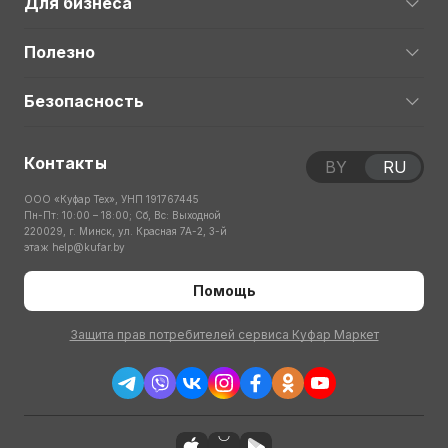
Для бизнеса
Полезно
Безопасность
Контакты
BY
RU
ООО «Куфар Тех», УНП 191767445
Пн-Пт: 10:00 – 18:00; Сб, Вс: Выходной
220029, г. Минск, ул. Красная 7А-2, 3-й
этаж
help@kufar.by
Помощь
Защита прав потребителей сервиса Куфар Маркет