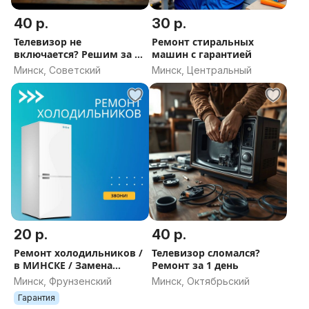
40 р.
30 р.
Телевизор не
Ремонт стиральных
включается? Решим за 2
машин с гарантией
часа
Минск, Советский
Минск, Центральный
20 р.
40 р.
Ремонт холодильников /
Телевизор сломался?
в МИНСКЕ / Замена
Ремонт за 1 день
фреона /
Минск, Фрунзенский
Минск, Октябрьский
Гарантия