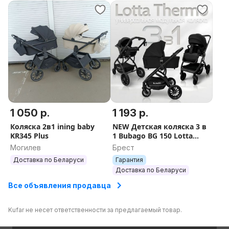
1 050 р.
1 193 р.
Коляска 2в1 ining baby
NEW Детская коляска 3 в
KR345 Plus
1 Bubago BG 150 Lotta
Черный + ДОСТАВКА
Могилев
Брест
Доставка по Беларуси
Гарантия
Доставка по Беларуси
Все объявления продавца
Kufar не несет ответственности за предлагаемый товар.