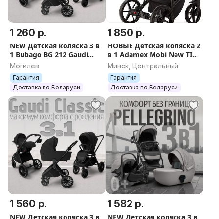
1 260 р.
1 850 р.
NEW Детская коляска 3 в
НОВЫЕ Детская коляска 2
1 Bubago BG 212 Gaudi
в 1 Adamex Mobi New TIP
Classic Beige + ДОСТАВКА
TK-52
Могилев
Минск, Центральный
Гарантия
Гарантия
Доставка по Беларуси
Доставка по Беларуси
1 560 р.
1 582 р.
NEW Детская коляска 3 в
NEW Детская коляска 3 в