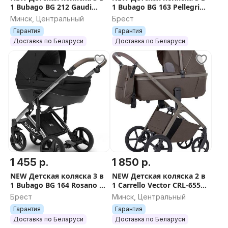
1 Bubago BG 212 Gaudi
1 Bubago BG 163 Pellegrino
Classic Black + ДОСТАВКА
Gray + ДОСТАВКА
Минск, Центральный
Брест
Гарантия
Гарантия
Доставка по Беларуси
Доставка по Беларуси
1 455 р.
1 850 р.
NEW Детская коляска 3 в
NEW Детская коляска 2 в
1 Bubago BG 164 Rosano +
1 Carrello Vector CRL-6550
ДОСТАВКА
Coffee Beige
Брест
Минск, Центральный
Гарантия
Гарантия
Доставка по Беларуси
Доставка по Беларуси