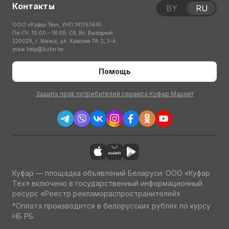
Контакты
BY
RU
ООО «Куфар Тех», УНП 191767445
Пн-Пт: 10:00 – 18:00; Сб, Вс: Выходной
220029, г. Минск, ул. Красная 7А-2, 3-й
этаж
help@kufar.by
Помощь
Защита прав потребителей сервиса Куфар Маркет
Куфар — площадка объявлений Беларуси. ООО «Куфар
Тех» включено в государственный информационный
ресурс «Реестр рекламораспространителей»
*Оплата производится в белорусских рублях по курсу
НБ РБ.