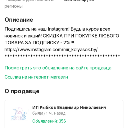
регионы
Описание
Подпишись на наш Instagram! Будь в курсе всех
новинок и акций! СКИДКА ПРИ ПОКУПКЕ ЛЮБОГО
ТОВАРА ЗА ПОДПИСКУ - 2%!!!
https://www.instagram.com/mir_kolyasok.by/
*********************************************
Акция!
Посмотреть это объявление на сайте продавца
При покупке данной коляски, бесплатная доставка
по всей Республике Беларусь до подъезда!
Ссылка на интернет-магазин
*********************************************
Интернет-магазин "Мир колясок" - http://www.mir-
О продавце
kolyasok.by/
Рассрочка по картам: "халва" на 2 месяца, "карта
ИП Рыбков Владимир Николаевич
покупок" на 3 месяца.
был(а) 1 ч. назад
*********************************************
Объявлений: 356
Детская модульная коляска Pituso Nino 2 в 1