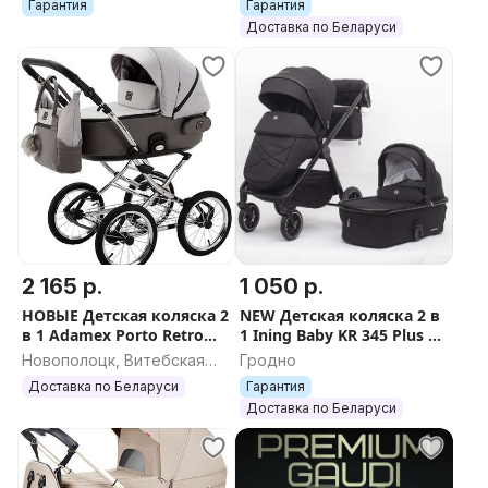
Гарантия
Гарантия
Доставка по Беларуси
2 165 р.
1 050 р.
НОВЫЕ Детская коляска 2
NEW Детская коляска 2 в
в 1 Adamex Porto Retro
1 Ining Baby KR 345 Plus +
Deluxe PS-79
БЕСПЛАТНАЯ ДОСТАВКА
Новополоцк, Витебская
Гродно
область
Доставка по Беларуси
Гарантия
Доставка по Беларуси