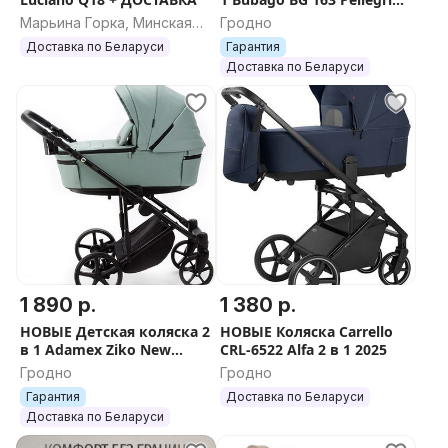
Khaki + ДОСТАВКА
- материал внутренней обивки и чехла на матрасик
Марьина Горка, Минская
Гродно
область
100% хлопок;
Доставка по Беларуси
Гарантия
- материал внешней обивки 100% полиэстер;
Доставка по Беларуси
- вес 4 кг.
Характеристика прогулочного блока:
- устанавливается на раму коляски по ходу
движения или против;
- регулируемая спинка и подножка;
- оснащен 5-ти точечными ремнями безопасности;
- смотровое окошко на капюшоне для наблюдения
за малышом;
- оснащен мягкой ручкой для ребенка и хлястиком
1 890 р.
1 380 р.
между ножек (ребенка не обязательно все время
НОВЫЕ Детская коляска 2
НОВЫЕ Коляска Carrello
пристегивать ремнями);
в 1 Adamex Ziko New
CRL-6522 Alfa 2 в 1 2025
- вес 5 кг.
Deluxe SA-20
Гродно
Гродно
Характеристика рамы коляски:
Гарантия
Доставка по Беларуси
- легко и компактно складывается в машину;
Доставка по Беларуси
- тормоза на задние колеса;