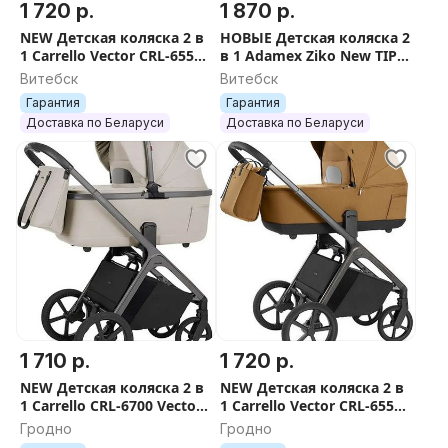
1 720 р.
1 870 р.
NEW Детская коляска 2 в
НОВЫЕ Детская коляска 2
1 Carrello Vector CRL-6550
в 1 Adamex Ziko New TIP
Vector Ultimate Grey
TK-1
Витебск
Витебск
Гарантия
Гарантия
Доставка по Беларуси
Доставка по Беларуси
1 710 р.
1 720 р.
NEW Детская коляска 2 в
NEW Детская коляска 2 в
1 Carrello CRL-6700 Vector
1 Carrello Vector CRL-6550
F Zephyr Beige +
Vector Golden Beige
Гродно
Гродно
БЕСПЛАТНАЯ ДОСТАВКА