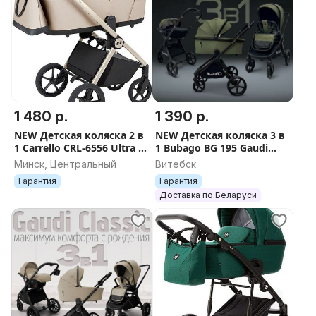
1 480 р.
1 390 р.
NEW Детская коляска 2 в
NEW Детская коляска 3 в
1 Carrello CRL-6556 Ultra F
1 Bubago BG 195 Gaudi
Polar Beige + БЕСПЛАТНАЯ
Green + ДОСТАВКА
Минск, Центральный
Витебск
ДОСТАВКА
Гарантия
Гарантия
Доставка по Беларуси