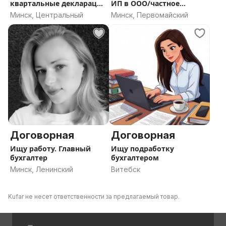
квартальные декларации
ИП в ООО/частное
и отчёты
предприятие
Минск, Центральный
Минск, Первомайский
Договорная
Договорная
Ищу работу. Главный
Ищу подработку
бухгалтер
бухгалтером
Минск, Ленинский
Витебск
Kufar не несет ответственности за предлагаемый товар.