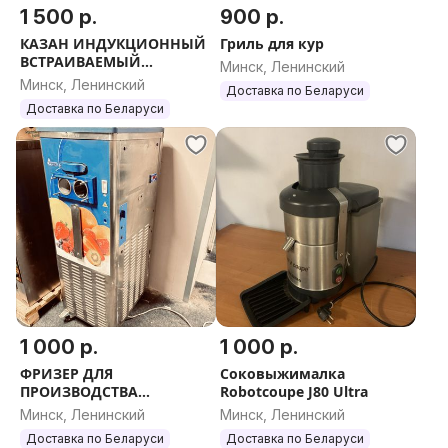
1 500 р.
900 р.
КАЗАН ИНДУКЦИОННЫЙ
Гриль для кур
ВСТРАИВАЕМЫЙ
Минск, Ленинский
ИПВ-112253
Минск, Ленинский
Доставка по Беларуси
Доставка по Беларуси
1 000 р.
1 000 р.
ФРИЗЕР ДЛЯ
Соковыжималка
ПРОИЗВОДСТВА
Robotcoupe J80 Ultra
МОРОЖЕНОГО
Минск, Ленинский
Минск, Ленинский
Доставка по Беларуси
Доставка по Беларуси