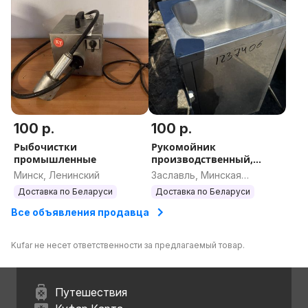
100 р.
100 р.
Рыбочистки
Рукомойник
промышленные
производственный,
ВАННА МОЕЧНАЯ
Минск, Ленинский
Заславль, Минская
область
Доставка по Беларуси
Доставка по Беларуси
Все объявления продавца
Kufar не несет ответственности за предлагаемый товар.
Путешествия