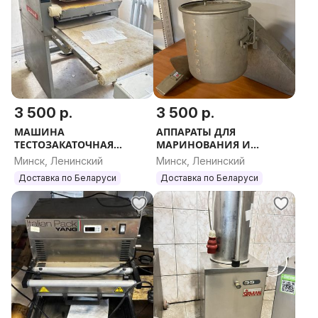
3 500 р.
3 500 р.
МАШИНА
АППАРАТЫ ДЛЯ
ТЕСТОЗАКАТОЧНАЯ
МАРИНОВАНИЯ И
МОДЕЛЬ FARGO TL60
МАССИРОВАНИЯ МЯСА
Минск, Ленинский
Минск, Ленинский
CINTA
ПРОМЫШЛЕННЫЕ
Доставка по Беларуси
Доставка по Беларуси