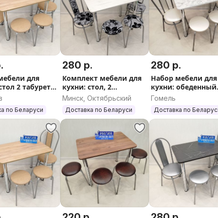
.
280 р.
280 р.
мебели для
Комплект мебели для
Набор мебели для
стол 2 табурета
кухни: стол, 2
кухни: обеденный
 Бесплатная
табурета, 2 стула
стол, 2 табурета, 2
в
Минск, Октябрьский
Гомель
ка
стула Доставка по
а по Беларуси
Доставка по Беларуси
Доставка по Беларус
.
220 р.
280 р.