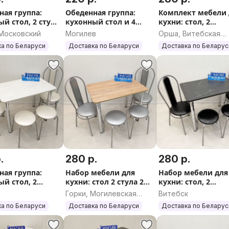
ная группа:
Обеденная группа:
Комплект мебели 
й стол, 2 стула
кухонный стол и 4
кухни: стол, 2
кой, 2 табурета
табурета Бесплатная
табурета, 2 стула
 Московский
Могилев
Орша, Витебская
ка по РБ
доставка
Доставка Выбор
область
а по Беларуси
Доставка по Беларуси
Доставка по Беларус
Гарантия
.
280 р.
280 р.
ная группа:
Набор мебели для
Набор мебели для
ый стол, 2
кухни: стол 2 стула 2
кухни: стол, 2
а, 2 стула
табурета Доставка
табурета, 2 стула
Горки, Могилевская
Витебск
ка по РБ
Доставка по РБ
область
а по Беларуси
Доставка по Беларуси
Доставка по Беларус