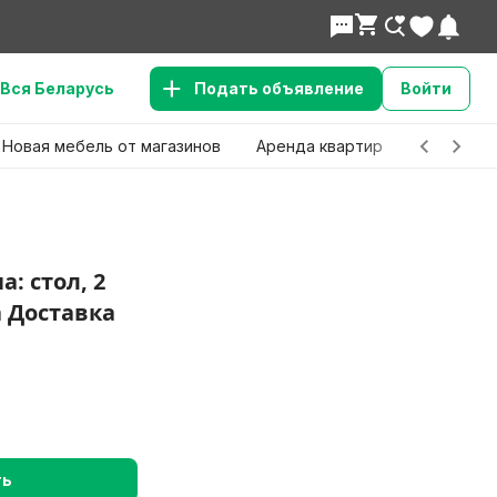
Вся Беларусь
Подать объявление
Войти
Новая мебель от магазинов
Аренда квартир
Детские 
: стол, 2
а Доставка
ть