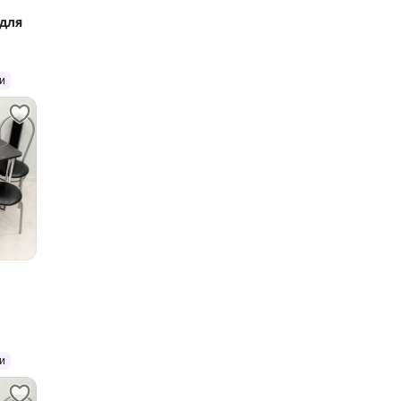
для
и
и