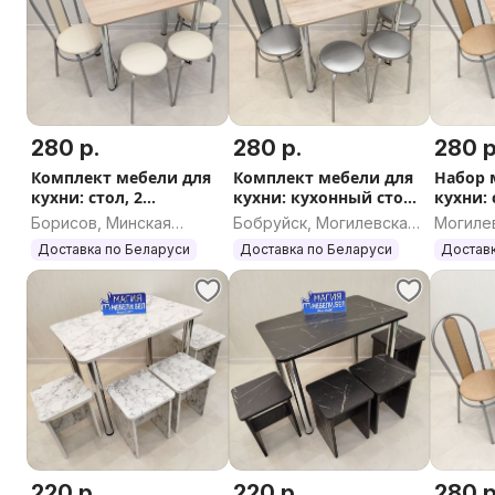
280 р.
280 р.
280 р
Комплект мебели для
Комплект мебели для
Набор 
кухни: стол, 2
кухни: кухонный стол,
кухни: 
табурета, 2 стула
2 табурета, 2 стула
2 стула
Борисов, Минская
Бобруйск, Могилевская
Могиле
Доставка по РБ
достав
область
область
Доставка по Беларуси
Доставка по Беларуси
Доставк
220 р.
220 р.
280 р