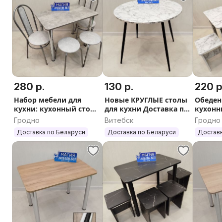
280 р.
130 р.
220 р
Набор мебели для
Новые КРУГЛЫЕ столы
Обеден
кухни: кухонный стол,
для кухни Доставка по
кухонн
2 табурета 2 стула
РБ
табуре
Гродно
Витебск
Гродно
Доставка по РБ
РБ
Доставка по Беларуси
Доставка по Беларуси
Доставк