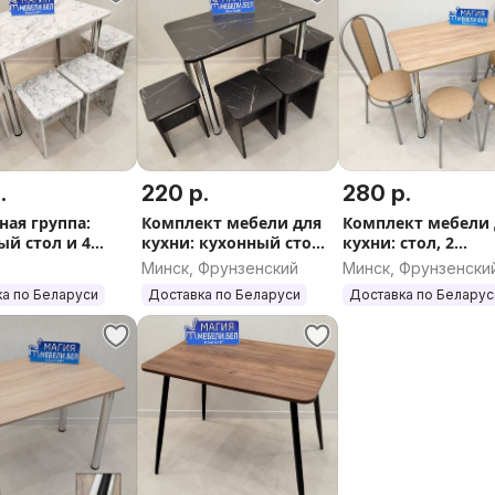
.
220 р.
280 р.
ная группа:
Комплект мебели для
Комплект мебели 
ый стол и 4
кухни: кухонный стол
кухни: стол, 2
та Доставка по
и 4 табурета Доставка
табурета, 2 стула
Минск, Фрунзенский
Минск, Фрунзенски
по РБ
Доставка Выбор
а по Беларуси
Доставка по Беларуси
Доставка по Беларус
Гарантия