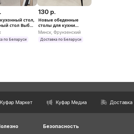
.
130 р.
кухонный стол,
Новые обеденные
ный стол Выбор
столы для кухни
ка по РБ
Доставка по РБ
к
Минск, Фрунзенский
а по Беларуси
Доставка по Беларуси
Куфар Маркет
Куфар Медиа
Доставка
Полезно
Безопасность