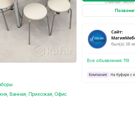
Отвечает около 
Позвони
Сайт:
МагияМеб
был(а) 38 м
Все объявления:
119
Компания
На Куфаре с 
аборы
хня
,
Ванная
,
Прихожая
,
Офис