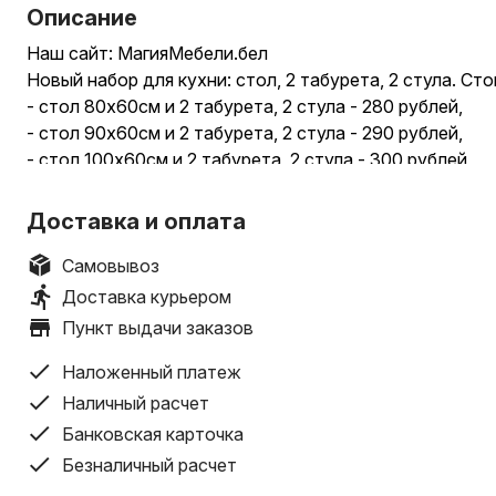
Описание
Наш сайт: МагияМебели.бел
Новый набор для кухни: стол, 2 табурета, 2 стула. Ст
- стол 80х60см и 2 табурета, 2 стула - 280 рублей,
- стол 90х60см и 2 табурета, 2 стула - 290 рублей,
- стол 100х60см и 2 табурета, 2 стула - 300 рублей,
- стол 110х70см и 2 табурета, 2 стула - 320 рублей.
**Комплекты со стульями обивка-ткань +10 рублей к 
Доставка и оплата
Можно комбинировать на свой вкус.
.
Самовывоз
Доставка по РБ. Стоимость доставки уточняйте.
Доставка курьером
Осуществляется транспортными компаниями.
Пункт выдачи заказов
.
Стоимость комплекта стол и 4 стула:
Наложенный платеж
- стол 80х60см и 4 стула - 340 рублей,
Наличный расчет
- стол 90х60см и 4 стула - 350 рублей,
Банковская карточка
- стол 100х60см и 4 стула - 360 рублей,
Безналичный расчет
- стол 110х70см и 4 стула - 380 рублей.