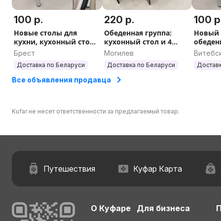
100 р.
220 р.
100 р
Новые столы для
Обеденная группа:
Новый 
кухни, кухонный стол,
кухонный стол и 4
обеден
обеденный стол
табурета Бесплатная
Достав
Брест
Могилев
Витебс
Доставка по РБ
доставка
Доставка по Беларуси
Доставка по Беларуси
Доставк
Все объявления продавца
Kufar не несет ответственности за предлагаемый товар.
Путешествия
Куфар Карта
О Куфаре
Для бизнеса