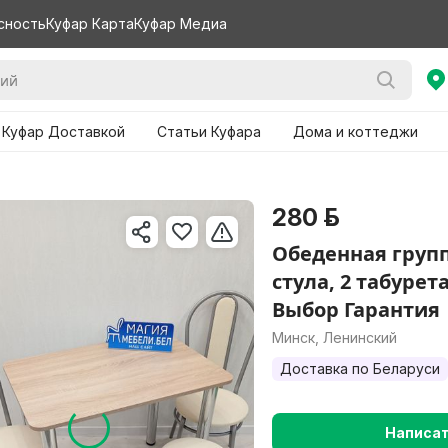
сность
Куфар Карта
Куфар Медиа
 Куфар Доставкой
Статьи Куфара
Дома и коттеджи
280 р.
Обеденная группа
стула, 2 табурет
Выбор Гарантия
Минск, Ленинский
Доставка по Беларуси
Написа