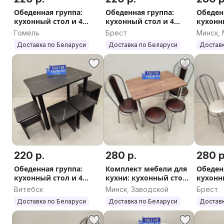
Обеденная группа:
Обеденная группа:
Обеден
кухонный стол и 4
кухонный стол и 4
кухонны
табурета Доставка по
табурета Доставка по
со спин
Гомель
Брест
Минск,
РБ
РБ
Достав
Доставка по Беларуси
Доставка по Беларуси
Доставк
220 р.
280 р.
280 р
Обеденная группа:
Комплект мебели для
Обеден
кухонный стол и 4
кухни: кухонный стол,
кухонн
табурета Доставка по
2 стула, 2 табурета
табурет
Витебск
Минск, Заводской
Брест
РБ
Доставка по РБ
Достав
Доставка по Беларуси
Доставка по Беларуси
Доставк