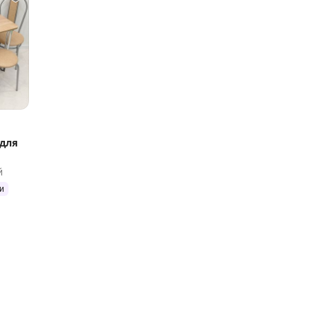
для
й
и