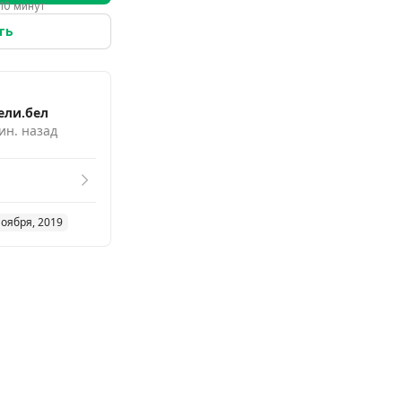
10 минут
ть
ели.бел
ин. назад
ноября, 2019