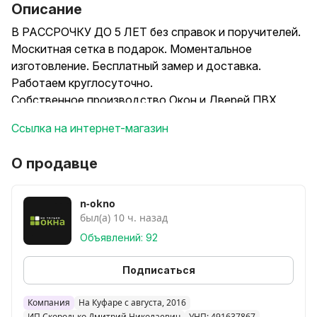
Описание
В РАССРОЧКУ ДО 5 ЛЕТ без справок и поручителей.
Москитная сетка в подарок. Моментальное
изготовление. Бесплатный замер и доставка.
Работаем круглосуточно.
Собственное производство Окон и Дверей ПВХ
Brusbox и Rehau с фурнитурой Kail,Vorne,Roto.
Ссылка на интернет-магазин
Ламинация, тонирование, мультифункциональное
стекло. Комплектуем подоконниками и отливами.
О продавце
Быстро и качественно!
n-okno
был(а) 10 ч. назад
Объявлений: 92
Подписаться
Компания
На Куфаре с августа, 2016
ИП Скородько Дмитрий Николаевич
УНП: 491637867