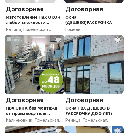
Договорная
Договорная
Изготовление ПВХ ОКОН
Окна
любой сложности
(ДЕШЕВО)РАССРОЧКА
ДЕШЕВО/В РАССРОЧКУ ДО
Речица, Гомельская
Гомель
5 ЛЕТ
область
Договорная
Договорная
ПВХ ОКНА без монтажа
Окна ПВХ ДЕШЕВО(В
от производителя
РАССРОЧКУ ДО 5 ЛЕТ)
(ДЕШЕВО/В РАССРОЧКУ
Калинковичи, Гомельская
Речица, Гомельская
ДО 5 ЛЕТ
область
область