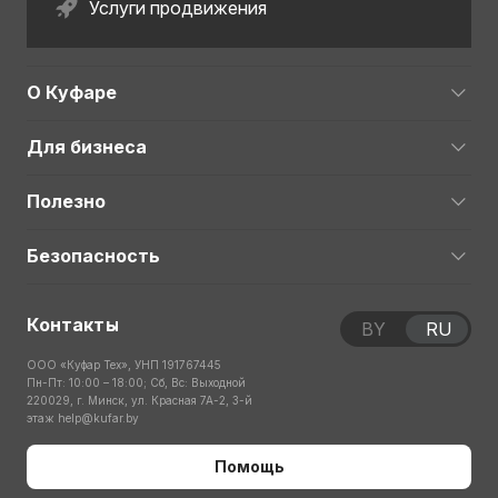
Услуги продвижения
О Куфаре
Для бизнеса
Полезно
Безопасность
Контакты
BY
RU
ООО «Куфар Тех», УНП 191767445
Пн-Пт: 10:00 – 18:00; Сб, Вс: Выходной
220029, г. Минск, ул. Красная 7А-2, 3-й
этаж
help@kufar.by
Помощь