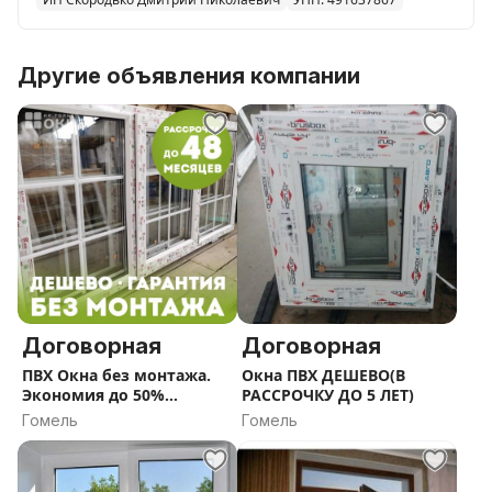
Другие объявления компании
Договорная
Договорная
ПВХ Окна без монтажа.
Окна ПВХ ДЕШЕВО(В
Экономия до 50%
РАССРОЧКУ ДО 5 ЛЕТ)
Работаем по всей
Гомель
Гомель
Беларуси В РАССРОЧКУ
ДО 5 ЛЕТ.