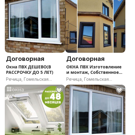
Договорная
Договорная
Окна ПВХ ДЕШЕВО(В
ОКНА ПВХ Изготовление
РАССРОЧКУ ДО 5 ЛЕТ)
и монтаж, Собственное
производство В
Речица, Гомельская
Речица, Гомельская
РАССРОЧКУ ДО 5 ЛЕТ
область
область