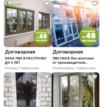
Договорная
Договорная
ОКНА ПВХ В РАССРОЧКУ
ПВХ ОКНА без монтажа
ДО 5 ЛЕТ
от производителя
(ДЕШЕВО/В РАССРОЧКУ
Речица, Гомельская
Калинковичи, Гомельская
ДО 5 ЛЕТ)
область
область