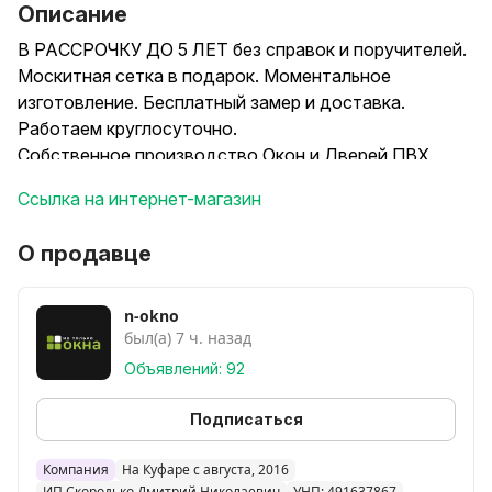
Описание
В РАССРОЧКУ ДО 5 ЛЕТ без справок и поручителей.
Москитная сетка в подарок. Моментальное
изготовление. Бесплатный замер и доставка.
Работаем круглосуточно.
Собственное производство Окон и Дверей ПВХ
Brusbox и Rehau с фурнитурой Kail,Vorne,Roto.
Ссылка на интернет-магазин
Ламинация, тонирование, мультифункциональное
стекло. Комплектуем подоконниками и отливами.
О продавце
Быстро и качественно!
n-okno
был(а) 7 ч. назад
Объявлений: 92
Подписаться
Компания
На Куфаре с августа, 2016
ИП Скородько Дмитрий Николаевич
УНП: 491637867