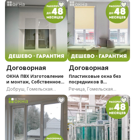
Договорная
Договорная
ОКНА ПВХ Изготовление
Пластиковые окна без
и монтаж, Собственное
посредников В
производство В
РАССРОЧКУ ДО 5 ЛЕТ
Добруш, Гомельская
Речица, Гомельская
РАССРОЧКУ ДО 5 ЛЕТ
область
область