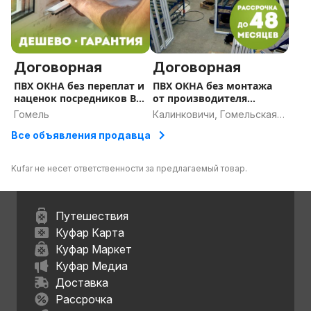
Договорная
Договорная
ПВХ ОКНА без переплат и
ПВХ ОКНА без монтажа
наценок посредников В
от производителя
РАССРОЧКУ ДО 5 ЛЕТ
(ДЕШЕВО/В РАССРОЧКУ
Гомель
Калинковичи, Гомельская
ДО 5 ЛЕТ
область
Все объявления продавца
Kufar не несет ответственности за предлагаемый товар.
Путешествия
Куфар Карта
Куфар Маркет
Куфар Медиа
Доставка
Рассрочка