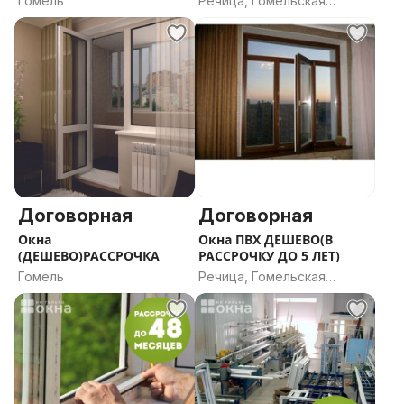
Гомель
Речица, Гомельская
ДО 5 ЛЕТ
область
Договорная
Договорная
Окна
Окна ПВХ ДЕШЕВО(В
(ДЕШЕВО)РАССРОЧКА
РАССРОЧКУ ДО 5 ЛЕТ)
Гомель
Речица, Гомельская
область