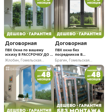
Договорная
Договорная
ПВХ Окна по вашему
ПВХ окна без
эскизу В РАССРОЧКУ ДО 5
посредников В
ЛЕТ
РАССРОЧКУ ДО 5 ЛЕТ
Жлобин, Гомельская
Брагин, Гомельская
область
область