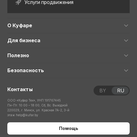
Услуги продвижения
О Куфаре
Для бизнеса
Полезно
Безопасность
Контакты
BY
RU
ООО «Куфар Тех», УНП 191767445
Пн-Пт: 10:00 – 18:00; Сб, Вс: Выходной
220029, г. Минск, ул. Красная 7А-2, 3-й
этаж
help@kufar.by
Помощь