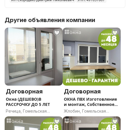
Другие объявления компании
Договорная
Договорная
Окна (ДЕШЕВО)В
ОКНА ПВХ Изготовление
РАССРОЧКУ ДО 5 ЛЕТ
и монтаж, Собственное
производство В
Речица, Гомельская
Жлобин, Гомельская
РАССРОЧКУ ДО 5 ЛЕТ
область
область