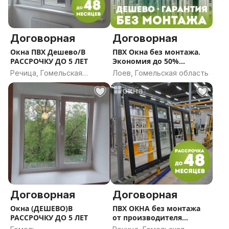
Договорная
Договорная
Окна ПВХ Дешево/В
ПВХ Окна без монтажа.
РАССРОЧКУ ДО 5 ЛЕТ
Экономия до 50%
Работаем по всей
Речица, Гомельская
Лоев, Гомельская область
Беларуси В РАССРОЧКУ
область
ДО 5 ЛЕТ.
Договорная
Договорная
Окна (ДЕШЕВО)В
ПВХ ОКНА без монтажа
РАССРОЧКУ ДО 5 ЛЕТ
от производителя
(ДЕШЕВО/В РАССРОЧКУ