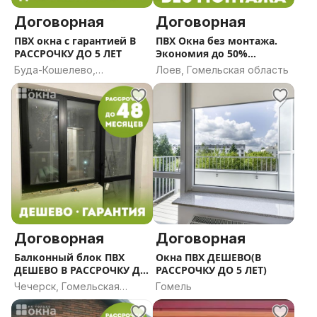
Договорная
Договорная
ПВХ окна с гарантией В
ПВХ Окна без монтажа.
РАССРОЧКУ ДО 5 ЛЕТ
Экономия до 50%
Работаем по всей
Буда-Кошелево,
Лоев, Гомельская область
Беларуси.В РАССРОЧКУ
Гомельская область
ДО 5 ЛЕТ
Договорная
Договорная
Балконный блок ПВХ
Окна ПВХ ДЕШЕВО(В
ДЕШЕВО В РАССРОЧКУ ДО
РАССРОЧКУ ДО 5 ЛЕТ)
5 ЛЕТ
Чечерск, Гомельская
Гомель
область