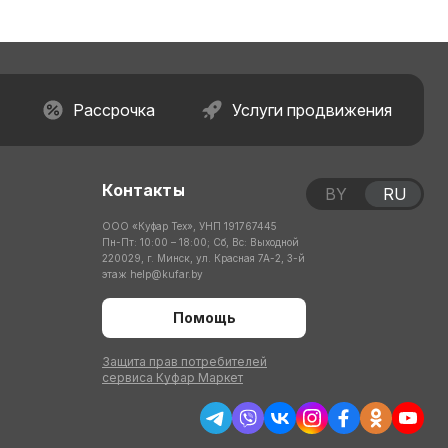
Рассрочка
Услуги продвижения
Контакты
BY
RU
ООО «Куфар Тех», УНП 191767445
Пн-Пт: 10:00 – 18:00; Сб, Вс: Выходной
220029, г. Минск, ул. Красная 7А-2, 3-й
этаж
help@kufar.by
Помощь
Защита прав потребителей
сервиса Куфар Маркет