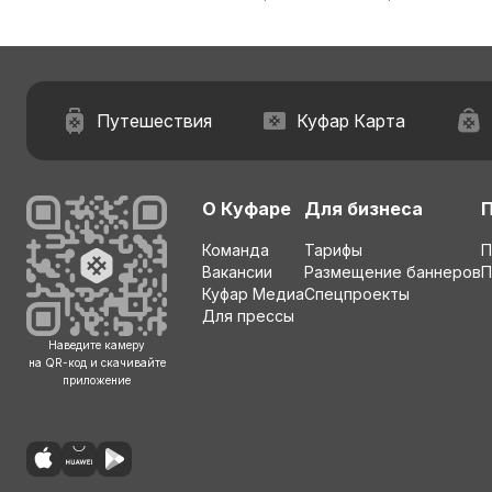
Путешествия
Куфар Карта
О Куфаре
Для бизнеса
Команда
Тарифы
П
Вакансии
Размещение баннеров
П
Куфар Медиа
Спецпроекты
Для прессы
Наведите камеру
на QR-код и скачивайте
приложение