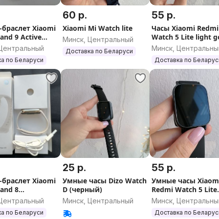
60 р.
55 р.
-браслет Xiaomi
Xiaomi Mi Watch lite
Часы Xiaomi Redmi
and 9 Active
Watch 5 Lite light g
Минск, Центральный
ый)
 Центральный
Минск, Центральны
Доставка по Беларуси
а по Беларуси
Доставка по Беларус
25 р.
55 р.
-браслет Xiaomi
Умные часы Dizo Watch
Умные часы Xiaom
and 8
D (черный)
Redmi Watch 5 Lite
истый)
(черный)
 Центральный
Минск, Центральный
Минск, Центральны
а по Беларуси
Доставка по Беларус