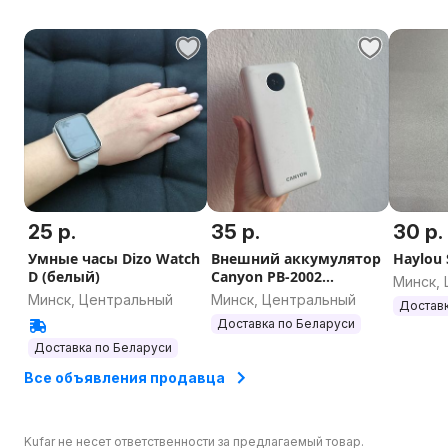
25 р.
35 р.
30 р.
Умные часы Dizo Watch
Внешний аккумулятор
Haylou 
D (белый)
Canyon PB-2002
Минск,
20000mAh
Минск, Центральный
Минск, Центральный
Доставк
Доставка по Беларуси
Доставка по Беларуси
Все объявления продавца
Kufar не несет ответственности за предлагаемый товар.