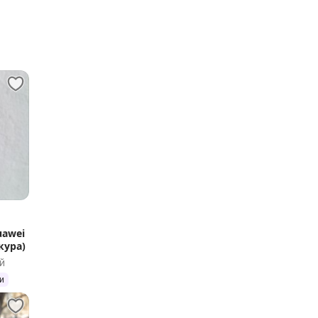
uawei
кура)
й
и