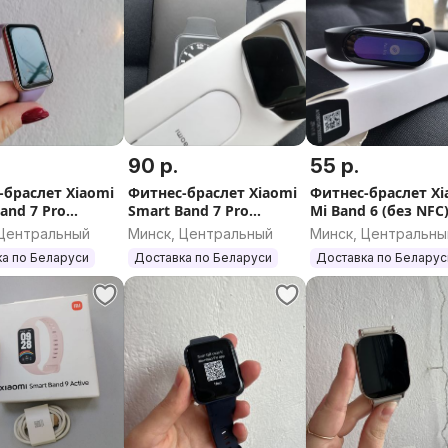
90 р.
55 р.
-браслет Xiaomi
Фитнес-браслет Xiaomi
Фитнес-браслет Xiaomi
and 7 Pro
Smart Band 7 Pro
Mi Band 6 (без NFC
товый)
(серебристый/черный)
 Центральный
Минск, Центральный
Минск, Центральны
а по Беларуси
Доставка по Беларуси
Доставка по Беларус