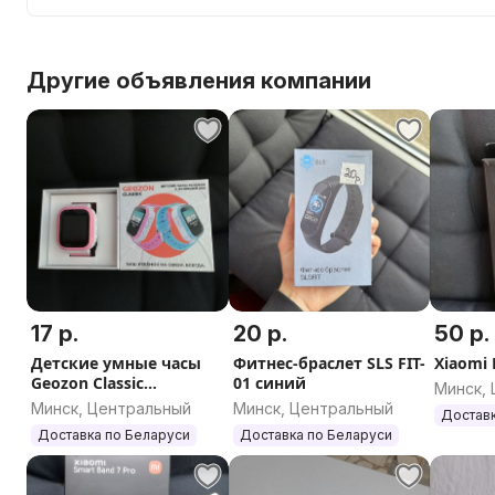
Другие объявления компании
17 р.
20 р.
50 р.
Детские умные часы
Фитнес-браслет SLS FIT-
Xiaomi 
Geozon Classic
01 синий
Минск,
(розовый)
Минск, Центральный
Минск, Центральный
Доставк
Доставка по Беларуси
Доставка по Беларуси