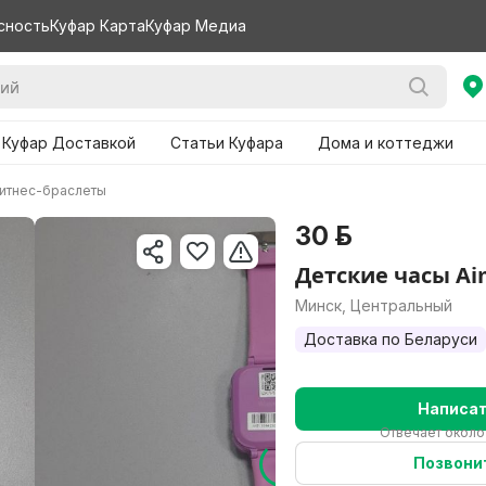
сность
Куфар Карта
Куфар Медиа
 Куфар Доставкой
Статьи Куфара
Дома и коттеджи
фитнес-браслеты
30 р.
Детские часы Ai
Минск, Центральный
Доставка по Беларуси
Написа
Отвечает около
Позвони