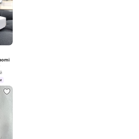
)
й
и