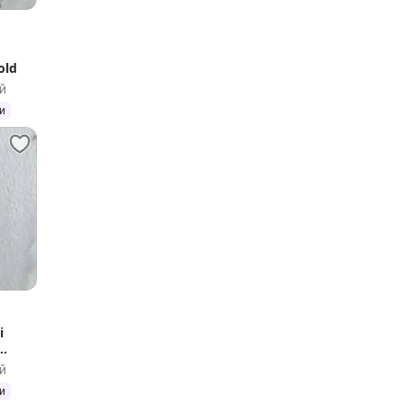
old
й
и
i
й
и